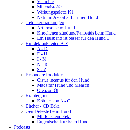
Vitamine
Mineralstoffe
Wirkungspalette K1
Natrium Ascorbat für ihren Hund
Gelenkerkrankungen
Arthrose beim Hund
Knochenentzündung/Panostitis beim Hund
Ein Halsband ist besser für den Hund...
Hundekrankheiten A-Z
A - D
E - H
I - M
N - R
S - Z
Besondere Produkte
Cistus incanus für den Hund
Maca für Hund und Mensch
Oleazon Öl
Kräutergarten
Kräuter von A - C
Bücher - CD Ecke
Gen Defekte beim Hund
MDR1 Gendefekt
Eugenische Kur beim Hund
Podcasts