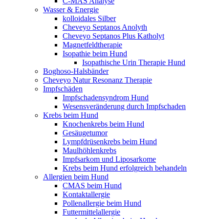
C-MAS Analyse
Wasser & Energie
kolloidales Silber
Cheveyo Septanos Anolyth
Cheveyo Septanos Plus Katholyt
Magnetfeldtherapie
Isopathie beim Hund
Isopathische Urin Therapie Hund
Boghoso-Halsbänder
Cheveyo Natur Resonanz Therapie
Impfschäden
Impfschadensyndrom Hund
Wesensveränderung durch Impfschaden
Krebs beim Hund
Knochenkrebs beim Hund
Gesäugetumor
Lympfdrüsenkrebs beim Hund
Maulhöhlenkrebs
Impfsarkom und Liposarkome
Krebs beim Hund erfolgreich behandeln
Allergien beim Hund
CMAS beim Hund
Kontaktallergie
Pollenallergie beim Hund
Futtermittelallergie