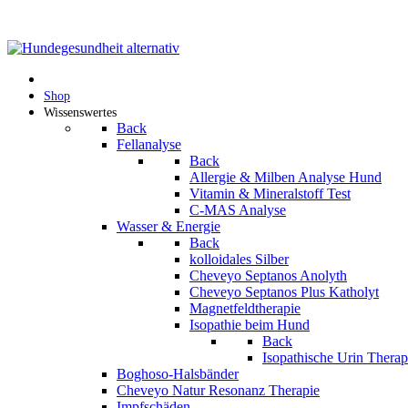
Shop
Wissenswertes
Back
Fellanalyse
Back
Allergie & Milben Analyse Hund
Vitamin & Mineralstoff Test
C-MAS Analyse
Wasser & Energie
Back
kolloidales Silber
Cheveyo Septanos Anolyth
Cheveyo Septanos Plus Katholyt
Magnetfeldtherapie
Isopathie beim Hund
Back
Isopathische Urin Thera
Boghoso-Halsbänder
Cheveyo Natur Resonanz Therapie
Impfschäden