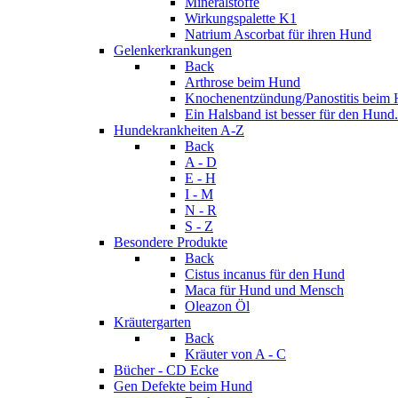
Mineralstoffe
Wirkungspalette K1
Natrium Ascorbat für ihren Hund
Gelenkerkrankungen
Back
Arthrose beim Hund
Knochenentzündung/Panostitis beim
Ein Halsband ist besser für den Hund.
Hundekrankheiten A-Z
Back
A - D
E - H
I - M
N - R
S - Z
Besondere Produkte
Back
Cistus incanus für den Hund
Maca für Hund und Mensch
Oleazon Öl
Kräutergarten
Back
Kräuter von A - C
Bücher - CD Ecke
Gen Defekte beim Hund