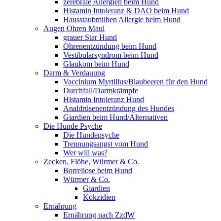
zerebrale Allergien beim Hund
Histamin Intoleranz & DAO beim Hund
Hausstaubmilben Allergie beim Hund
Augen Ohren Maul
grauer Star Hund
Ohrenentzündung beim Hund
Vestibularsyndrom beim Hund
Glaukom beim Hund
Darm & Verdauung
Vaccinium Myrtillus/Blaubeeren für den Hund
Durchfall/Darmkrämpfe
Histamin Intoleranz Hund
Analdrüsenentzündung des Hundes
Giardien beim Hund/Alternativen
Die Hunde Psyche
Die Hundepsyche
Trennungsangst vom Hund
Wer will was?
Zecken, Flöhe, Würmer & Co.
Borreliose beim Hund
Würmer & Co.
Giardien
Kokzidien
Ernährung
Ernährung nach ZzdW