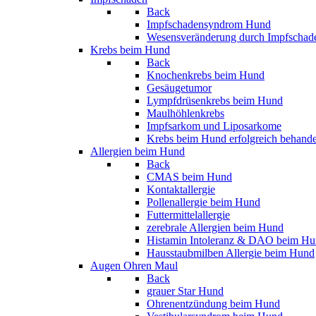
Back
Impfschadensyndrom Hund
Wesensveränderung durch Impfschad
Krebs beim Hund
Back
Knochenkrebs beim Hund
Gesäugetumor
Lympfdrüsenkrebs beim Hund
Maulhöhlenkrebs
Impfsarkom und Liposarkome
Krebs beim Hund erfolgreich behand
Allergien beim Hund
Back
CMAS beim Hund
Kontaktallergie
Pollenallergie beim Hund
Futtermittelallergie
zerebrale Allergien beim Hund
Histamin Intoleranz & DAO beim H
Hausstaubmilben Allergie beim Hund
Augen Ohren Maul
Back
grauer Star Hund
Ohrenentzündung beim Hund