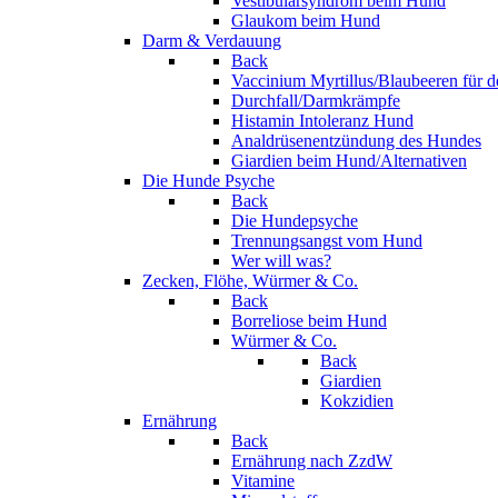
Vestibularsyndrom beim Hund
Glaukom beim Hund
Darm & Verdauung
Back
Vaccinium Myrtillus/Blaubeeren für 
Durchfall/Darmkrämpfe
Histamin Intoleranz Hund
Analdrüsenentzündung des Hundes
Giardien beim Hund/Alternativen
Die Hunde Psyche
Back
Die Hundepsyche
Trennungsangst vom Hund
Wer will was?
Zecken, Flöhe, Würmer & Co.
Back
Borreliose beim Hund
Würmer & Co.
Back
Giardien
Kokzidien
Ernährung
Back
Ernährung nach ZzdW
Vitamine