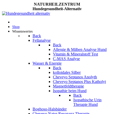
NATURHEILZENTRUM
Hundegesundheit-Alternativ
Shop
Wissenswertes
Back
Fellanalyse
Back
Allergie & Milben Analyse Hund
Vitamin & Mineralstoff Test
C-MAS Analyse
Wasser & Energie
Back
kolloidales Silber
Cheveyo Septanos Anolyth
Cheveyo Septanos Plus Katholyt
Magnetfeldtherapie
Isopathie beim Hund
Back
Isopathische Urin
Therapie Hund
Boghoso-Halsbänder
Cheveyo Natur Resonanz Therapie