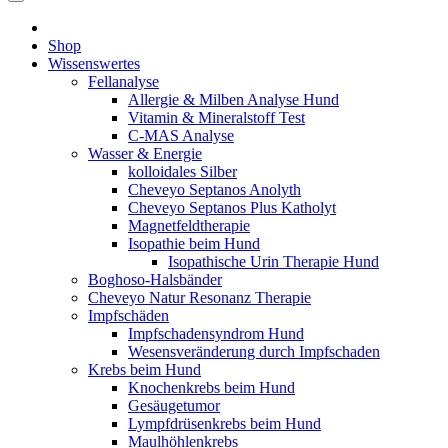
Shop
Wissenswertes
Fellanalyse
Allergie & Milben Analyse Hund
Vitamin & Mineralstoff Test
C-MAS Analyse
Wasser & Energie
kolloidales Silber
Cheveyo Septanos Anolyth
Cheveyo Septanos Plus Katholyt
Magnetfeldtherapie
Isopathie beim Hund
Isopathische Urin Therapie Hund
Boghoso-Halsbänder
Cheveyo Natur Resonanz Therapie
Impfschäden
Impfschadensyndrom Hund
Wesensveränderung durch Impfschaden
Krebs beim Hund
Knochenkrebs beim Hund
Gesäugetumor
Lympfdrüsenkrebs beim Hund
Maulhöhlenkrebs