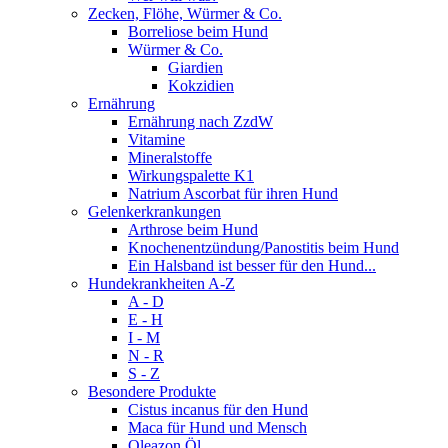
Zecken, Flöhe, Würmer & Co.
Borreliose beim Hund
Würmer & Co.
Giardien
Kokzidien
Ernährung
Ernährung nach ZzdW
Vitamine
Mineralstoffe
Wirkungspalette K1
Natrium Ascorbat für ihren Hund
Gelenkerkrankungen
Arthrose beim Hund
Knochenentzündung/Panostitis beim Hund
Ein Halsband ist besser für den Hund...
Hundekrankheiten A-Z
A - D
E - H
I - M
N - R
S - Z
Besondere Produkte
Cistus incanus für den Hund
Maca für Hund und Mensch
Oleazon Öl