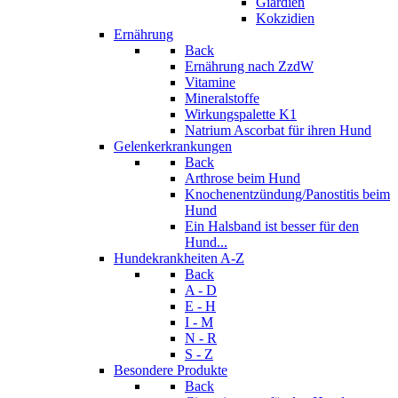
Giardien
Kokzidien
Ernährung
Back
Ernährung nach ZzdW
Vitamine
Mineralstoffe
Wirkungspalette K1
Natrium Ascorbat für ihren Hund
Gelenkerkrankungen
Back
Arthrose beim Hund
Knochenentzündung/Panostitis beim
Hund
Ein Halsband ist besser für den
Hund...
Hundekrankheiten A-Z
Back
A - D
E - H
I - M
N - R
S - Z
Besondere Produkte
Back