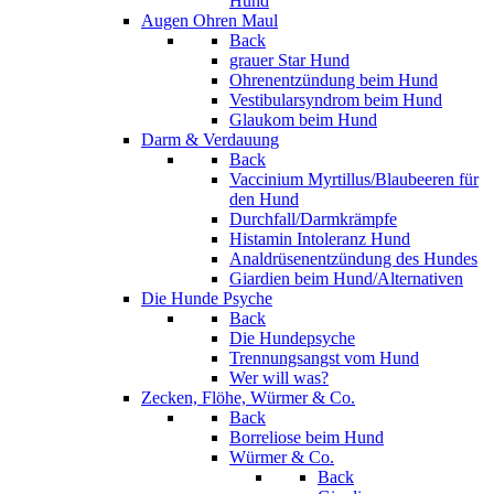
Hund
Augen Ohren Maul
Back
grauer Star Hund
Ohrenentzündung beim Hund
Vestibularsyndrom beim Hund
Glaukom beim Hund
Darm & Verdauung
Back
Vaccinium Myrtillus/Blaubeeren für
den Hund
Durchfall/Darmkrämpfe
Histamin Intoleranz Hund
Analdrüsenentzündung des Hundes
Giardien beim Hund/Alternativen
Die Hunde Psyche
Back
Die Hundepsyche
Trennungsangst vom Hund
Wer will was?
Zecken, Flöhe, Würmer & Co.
Back
Borreliose beim Hund
Würmer & Co.
Back