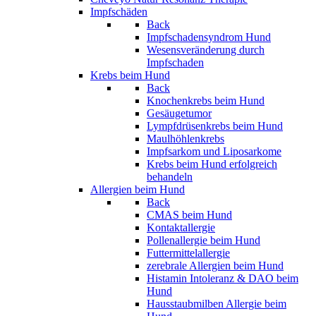
Impfschäden
Back
Impfschadensyndrom Hund
Wesensveränderung durch
Impfschaden
Krebs beim Hund
Back
Knochenkrebs beim Hund
Gesäugetumor
Lympfdrüsenkrebs beim Hund
Maulhöhlenkrebs
Impfsarkom und Liposarkome
Krebs beim Hund erfolgreich
behandeln
Allergien beim Hund
Back
CMAS beim Hund
Kontaktallergie
Pollenallergie beim Hund
Futtermittelallergie
zerebrale Allergien beim Hund
Histamin Intoleranz & DAO beim
Hund
Hausstaubmilben Allergie beim