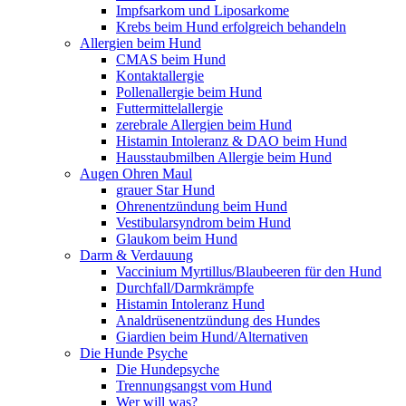
Impfsarkom und Liposarkome
Krebs beim Hund erfolgreich behandeln
Allergien beim Hund
CMAS beim Hund
Kontaktallergie
Pollenallergie beim Hund
Futtermittelallergie
zerebrale Allergien beim Hund
Histamin Intoleranz & DAO beim Hund
Hausstaubmilben Allergie beim Hund
Augen Ohren Maul
grauer Star Hund
Ohrenentzündung beim Hund
Vestibularsyndrom beim Hund
Glaukom beim Hund
Darm & Verdauung
Vaccinium Myrtillus/Blaubeeren für den Hund
Durchfall/Darmkrämpfe
Histamin Intoleranz Hund
Analdrüsenentzündung des Hundes
Giardien beim Hund/Alternativen
Die Hunde Psyche
Die Hundepsyche
Trennungsangst vom Hund
Wer will was?