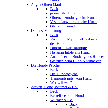
Hund
Augen Ohren Maul
Back
grauer Star Hund
Ohrenentzündung beim Hund
Vestibularsyndrom beim Hund
Glaukom beim Hund
Darm & Verdauung
Back
Vaccinium Myrtillus/Blaubeeren für
den Hund
Durchfall/Darmkrämpfe
Histamin Intoleranz Hund
Analdrüsenentzündung des Hundes
Giardien beim Hund/Alternativen
Die Hunde Psyche
Back
Die Hundepsyche
Trennungsangst vom Hund
Wer will was?
Zecken, Flöhe, Würmer & Co.
Back
Borreliose beim Hund
Würmer & Co.
Back