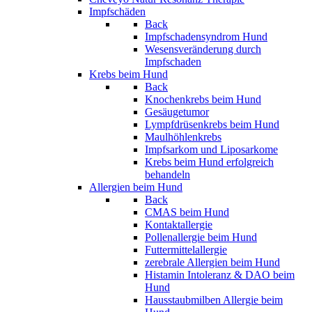
Impfschäden
Back
Impfschadensyndrom Hund
Wesensveränderung durch
Impfschaden
Krebs beim Hund
Back
Knochenkrebs beim Hund
Gesäugetumor
Lympfdrüsenkrebs beim Hund
Maulhöhlenkrebs
Impfsarkom und Liposarkome
Krebs beim Hund erfolgreich
behandeln
Allergien beim Hund
Back
CMAS beim Hund
Kontaktallergie
Pollenallergie beim Hund
Futtermittelallergie
zerebrale Allergien beim Hund
Histamin Intoleranz & DAO beim
Hund
Hausstaubmilben Allergie beim