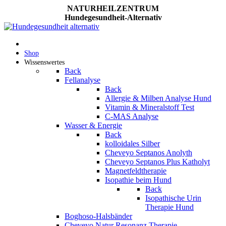
NATURHEILZENTRUM
Hundegesundheit-Alternativ
Shop
Wissenswertes
Back
Fellanalyse
Back
Allergie & Milben Analyse Hund
Vitamin & Mineralstoff Test
C-MAS Analyse
Wasser & Energie
Back
kolloidales Silber
Cheveyo Septanos Anolyth
Cheveyo Septanos Plus Katholyt
Magnetfeldtherapie
Isopathie beim Hund
Back
Isopathische Urin
Therapie Hund
Boghoso-Halsbänder
Cheveyo Natur Resonanz Therapie