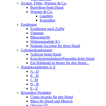
Zecken, Flöhe, Würmer & Co.
Borreliose beim Hund
Würmer & Co.
Giardien
Kokzidien
Ernährung
Ernährung nach ZzdW
Vitamine
Mineralstoffe
Wirkungspalette K1
Natrium Ascorbat für ihren Hund
Gelenkerkrankungen
Arthrose beim Hund
Knochenentzündung/Panostitis beim Hund
Ein Halsband ist besser für den Hund...
Hundekrankheiten A-Z
A - D
E - H
I - M
N - R
S - Z
Besondere Produkte
Cistus incanus für den Hund
Maca für Hund und Mensch
Oleazon Öl