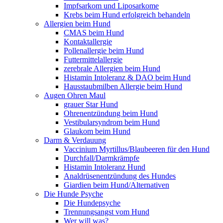
Impfsarkom und Liposarkome
Krebs beim Hund erfolgreich behandeln
Allergien beim Hund
CMAS beim Hund
Kontaktallergie
Pollenallergie beim Hund
Futtermittelallergie
zerebrale Allergien beim Hund
Histamin Intoleranz & DAO beim Hund
Hausstaubmilben Allergie beim Hund
Augen Ohren Maul
grauer Star Hund
Ohrenentzündung beim Hund
Vestibularsyndrom beim Hund
Glaukom beim Hund
Darm & Verdauung
Vaccinium Myrtillus/Blaubeeren für den Hund
Durchfall/Darmkrämpfe
Histamin Intoleranz Hund
Analdrüsenentzündung des Hundes
Giardien beim Hund/Alternativen
Die Hunde Psyche
Die Hundepsyche
Trennungsangst vom Hund
Wer will was?