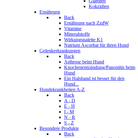
Giardien
Kokzidien
Ernährung
Back
Ernährung nach ZzdW
Vitamine
Mineralstoffe
Wirkungspalette K1
Natrium Ascorbat für ihren Hund
Gelenkerkrankungen
Back
Arthrose beim Hund
Knochenentzündung/Panostitis beim
Hund
Ein Halsband ist besser für den
Hund...
Hundekrankheiten A-Z
Back
A - D
E - H
I - M
N - R
S - Z
Besondere Produkte
Back