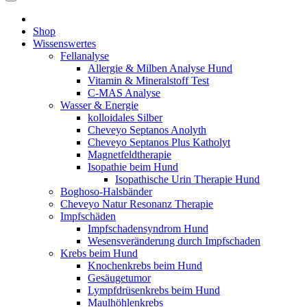
Shop
Wissenswertes
Fellanalyse
Allergie & Milben Analyse Hund
Vitamin & Mineralstoff Test
C-MAS Analyse
Wasser & Energie
kolloidales Silber
Cheveyo Septanos Anolyth
Cheveyo Septanos Plus Katholyt
Magnetfeldtherapie
Isopathie beim Hund
Isopathische Urin Therapie Hund
Boghoso-Halsbänder
Cheveyo Natur Resonanz Therapie
Impfschäden
Impfschadensyndrom Hund
Wesensveränderung durch Impfschaden
Krebs beim Hund
Knochenkrebs beim Hund
Gesäugetumor
Lympfdrüsenkrebs beim Hund
Maulhöhlenkrebs