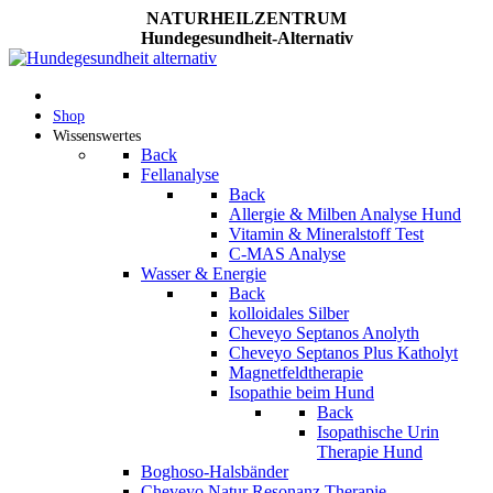
NATURHEILZENTRUM
Hundegesundheit-Alternativ
Shop
Wissenswertes
Back
Fellanalyse
Back
Allergie & Milben Analyse Hund
Vitamin & Mineralstoff Test
C-MAS Analyse
Wasser & Energie
Back
kolloidales Silber
Cheveyo Septanos Anolyth
Cheveyo Septanos Plus Katholyt
Magnetfeldtherapie
Isopathie beim Hund
Back
Isopathische Urin
Therapie Hund
Boghoso-Halsbänder
Cheveyo Natur Resonanz Therapie