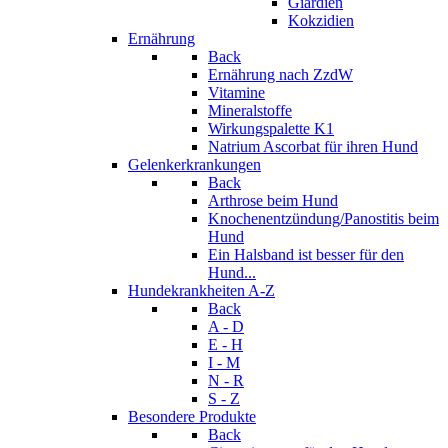
Giardien
Kokzidien
Ernährung
Back
Ernährung nach ZzdW
Vitamine
Mineralstoffe
Wirkungspalette K1
Natrium Ascorbat für ihren Hund
Gelenkerkrankungen
Back
Arthrose beim Hund
Knochenentzündung/Panostitis beim
Hund
Ein Halsband ist besser für den
Hund...
Hundekrankheiten A-Z
Back
A - D
E - H
I - M
N - R
S - Z
Besondere Produkte
Back