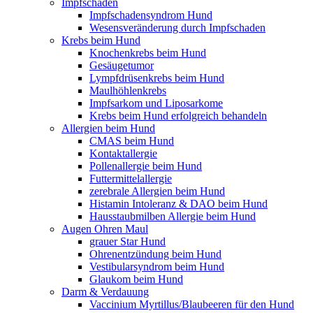
Impfschäden
Impfschadensyndrom Hund
Wesensveränderung durch Impfschaden
Krebs beim Hund
Knochenkrebs beim Hund
Gesäugetumor
Lympfdrüsenkrebs beim Hund
Maulhöhlenkrebs
Impfsarkom und Liposarkome
Krebs beim Hund erfolgreich behandeln
Allergien beim Hund
CMAS beim Hund
Kontaktallergie
Pollenallergie beim Hund
Futtermittelallergie
zerebrale Allergien beim Hund
Histamin Intoleranz & DAO beim Hund
Hausstaubmilben Allergie beim Hund
Augen Ohren Maul
grauer Star Hund
Ohrenentzündung beim Hund
Vestibularsyndrom beim Hund
Glaukom beim Hund
Darm & Verdauung
Vaccinium Myrtillus/Blaubeeren für den Hund