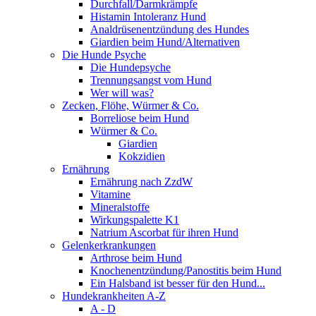
Durchfall/Darmkrämpfe
Histamin Intoleranz Hund
Analdrüsenentzündung des Hundes
Giardien beim Hund/Alternativen
Die Hunde Psyche
Die Hundepsyche
Trennungsangst vom Hund
Wer will was?
Zecken, Flöhe, Würmer & Co.
Borreliose beim Hund
Würmer & Co.
Giardien
Kokzidien
Ernährung
Ernährung nach ZzdW
Vitamine
Mineralstoffe
Wirkungspalette K1
Natrium Ascorbat für ihren Hund
Gelenkerkrankungen
Arthrose beim Hund
Knochenentzündung/Panostitis beim Hund
Ein Halsband ist besser für den Hund...
Hundekrankheiten A-Z
A - D