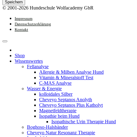
Speichern
© 2001-2026 Hundeschule Wolfacademy GbR
Impressum
Datenschutzerklärung
Kontakt
Shop
Wissenswertes
Fellanalyse
Allergie & Milben Analyse Hund
Vitamin & Mineralstoff Test
C-MAS Analyse
Wasser & Energie
kolloidales Silber
Cheveyo Septanos Anolyth
Cheveyo Septanos Plus Katholyt
Magnetfeldtherapie
Isopathie beim Hund
Isopathische Urin Therapie Hund
Boghoso-Halsbänder
Cheveyo Natur Resonanz Therapie