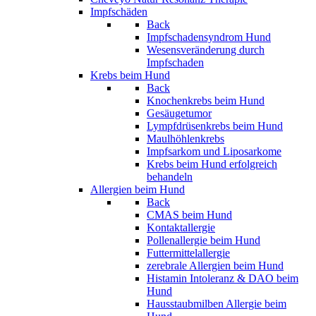
Impfschäden
Back
Impfschadensyndrom Hund
Wesensveränderung durch
Impfschaden
Krebs beim Hund
Back
Knochenkrebs beim Hund
Gesäugetumor
Lympfdrüsenkrebs beim Hund
Maulhöhlenkrebs
Impfsarkom und Liposarkome
Krebs beim Hund erfolgreich
behandeln
Allergien beim Hund
Back
CMAS beim Hund
Kontaktallergie
Pollenallergie beim Hund
Futtermittelallergie
zerebrale Allergien beim Hund
Histamin Intoleranz & DAO beim
Hund
Hausstaubmilben Allergie beim