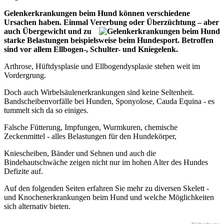
Gelenkerkrankungen beim Hund können verschiedene
Ursachen haben. Einmal Vererbung oder Überzüchtung – aber
auch
Übergewicht und zu
starke Belastungen beispielsweise beim Hundesport. Betroffen
sind vor allem Ellbogen-, Schulter- und Kniegelenk.
Arthrose, Hüft­dys­pla­sie und Ell­bo­gen­dys­pla­sie stehen weit im
Vordergrung.
Doch auch Wirbelsäulenerkrankungen sind keine Seltenheit.
Bandscheibenvorfälle bei Hunden, Sponyolose, Cauda Equina - es
tummelt sich da so einiges.
Falsche Fütterung, Impfungen, Wurmkuren, chemische
Zeckenmittel - alles Belastungen für den Hundekörper,
Kniescheiben, Bänder und Sehnen und auch die
Bindehautschwäche zeigen nicht nur im hohen Alter des Hundes
Defizite auf.
Auf den folgenden Seiten erfahren Sie mehr zu diversen Skelett -
und Knochenerkrankungen beim Hund und welche Möglichkeiten
sich alternativ bieten.