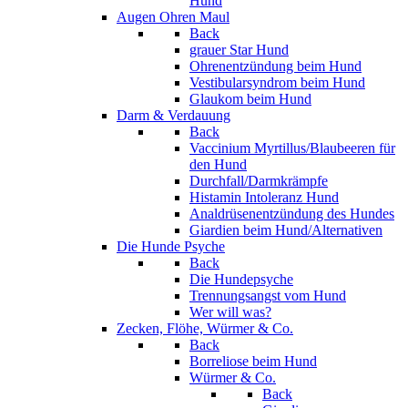
Hund
Augen Ohren Maul
Back
grauer Star Hund
Ohrenentzündung beim Hund
Vestibularsyndrom beim Hund
Glaukom beim Hund
Darm & Verdauung
Back
Vaccinium Myrtillus/Blaubeeren für
den Hund
Durchfall/Darmkrämpfe
Histamin Intoleranz Hund
Analdrüsenentzündung des Hundes
Giardien beim Hund/Alternativen
Die Hunde Psyche
Back
Die Hundepsyche
Trennungsangst vom Hund
Wer will was?
Zecken, Flöhe, Würmer & Co.
Back
Borreliose beim Hund
Würmer & Co.
Back