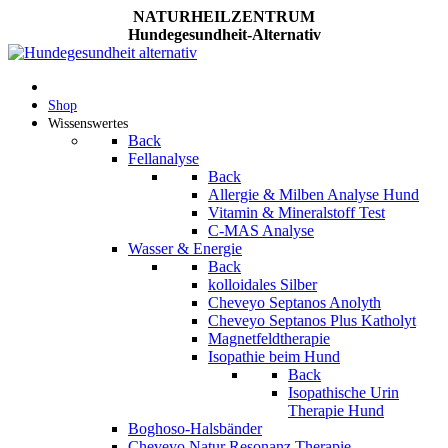
NATURHEILZENTRUM
Hundegesundheit-Alternativ
Shop
Wissenswertes
Back
Fellanalyse
Back
Allergie & Milben Analyse Hund
Vitamin & Mineralstoff Test
C-MAS Analyse
Wasser & Energie
Back
kolloidales Silber
Cheveyo Septanos Anolyth
Cheveyo Septanos Plus Katholyt
Magnetfeldtherapie
Isopathie beim Hund
Back
Isopathische Urin
Therapie Hund
Boghoso-Halsbänder
Cheveyo Natur Resonanz Therapie