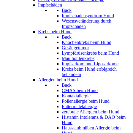
Impfschäden
Back
Impfschadensyndrom Hund
Wesensveränderung durch
Impfschaden
Krebs beim Hund
Back
Knochenkrebs beim Hund
Gesäugetumor
Lympfdrüsenkrebs beim Hund
Maulhöhlenkrebs
Impfsarkom und Liposarkome
Krebs beim Hund erfolgreich
behandeln
Allergien beim Hund
Back
CMAS beim Hund
Kontaktallergie
Pollenallergie beim Hund
Futtermittelallergie
zerebrale Allergien beim Hund
Histamin Intoleranz & DAO beim
Hund
Hausstaubmilben Allergie beim