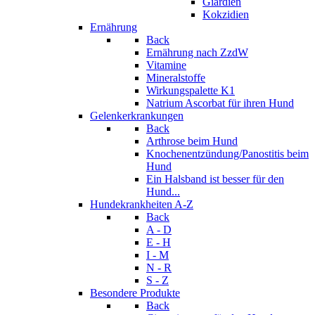
Giardien
Kokzidien
Ernährung
Back
Ernährung nach ZzdW
Vitamine
Mineralstoffe
Wirkungspalette K1
Natrium Ascorbat für ihren Hund
Gelenkerkrankungen
Back
Arthrose beim Hund
Knochenentzündung/Panostitis beim
Hund
Ein Halsband ist besser für den
Hund...
Hundekrankheiten A-Z
Back
A - D
E - H
I - M
N - R
S - Z
Besondere Produkte
Back