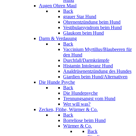
Hund
Augen Ohren Maul
Back
grauer Star Hund
Ohrenentzündung beim Hund
Vestibularsyndrom beim Hund
Glaukom beim Hund
Darm & Verdauung
Back
Vaccinium Myrtillus/Blaubeeren für
den Hund
Durchfall/Darmkrämpfe
Histamin Intoleranz Hund
Analdrüsenentzündung des Hundes
Giardien beim Hund/Alternativen
Die Hunde Psyche
Back
Die Hundepsyche
Trennungsangst vom Hund
Wer will was?
Zecken, Flöhe, Würmer & Co.
Back
Borreliose beim Hund
Würmer & Co.
Back