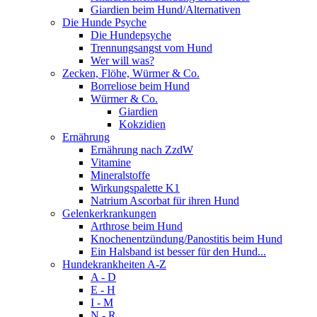
Giardien beim Hund/Alternativen
Die Hunde Psyche
Die Hundepsyche
Trennungsangst vom Hund
Wer will was?
Zecken, Flöhe, Würmer & Co.
Borreliose beim Hund
Würmer & Co.
Giardien
Kokzidien
Ernährung
Ernährung nach ZzdW
Vitamine
Mineralstoffe
Wirkungspalette K1
Natrium Ascorbat für ihren Hund
Gelenkerkrankungen
Arthrose beim Hund
Knochenentzündung/Panostitis beim Hund
Ein Halsband ist besser für den Hund...
Hundekrankheiten A-Z
A - D
E - H
I - M
N - R