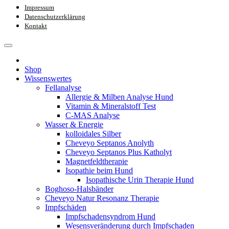
Impressum
Datenschutzerklärung
Kontakt
Shop
Wissenswertes
Fellanalyse
Allergie & Milben Analyse Hund
Vitamin & Mineralstoff Test
C-MAS Analyse
Wasser & Energie
kolloidales Silber
Cheveyo Septanos Anolyth
Cheveyo Septanos Plus Katholyt
Magnetfeldtherapie
Isopathie beim Hund
Isopathische Urin Therapie Hund
Boghoso-Halsbänder
Cheveyo Natur Resonanz Therapie
Impfschäden
Impfschadensyndrom Hund
Wesensveränderung durch Impfschaden