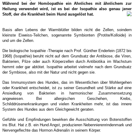
Während bei der
Homöopathie
ein Ahnliches mit ähnlichem zur
Heilung verwendet wird, ist es bei der Isopathie also genau jener
Stoff, der die Krankheit beim Hund ausgelöst hat.
Basis allen Lebens der Warmblütler bilden nicht die Zellen, soindern
kleinste Eiweiss-Teilchen, sogenannte Symbionten (Protite/Kolloide) in
und um die Zellen.
Die biologische Isopathie -Therapie nach Prof. Günther Enderlein (1872 bis
1968) (Isopathie) beruht nicht auf dem Grundsatz der Antibiose, die Viren,
Bakterien, Pilze oder auch Körperzellen durch Antibiotika im Wachstum
hemmt oder gar abtötet. Isopathie arbeitet vielmehr nach dem Grundsatz
der Symbiose, also mit der Natur und nicht gegen sie.
Das Immunsystem des Hundes, das im Wesentlichen über Wohlergehen
oder Krankheit entscheidet, ist zu seiner Gesundheit und Stärke auf eine
Ansiedlung von Bakterien in harmonischer Zusammensetzung
angewiesen. Bei allergischen Geschehen, Krebs,
Schilddrüsenerkrankungen und vielen Krankheiten mehr, ist das innere
System des Hundes aus dem Gleichgewicht geraten.
Gefühle und Empfindungen bewirken die Ausschüttung von Botenstoffen
ins Blut. Hat z.B. ein Hund Angst, produzieren Nebennierenrindenmark und
Nervengeflechte das Hormon Adrenalin in seinem Körper.