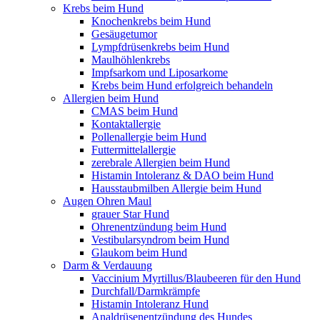
Krebs beim Hund
Knochenkrebs beim Hund
Gesäugetumor
Lympfdrüsenkrebs beim Hund
Maulhöhlenkrebs
Impfsarkom und Liposarkome
Krebs beim Hund erfolgreich behandeln
Allergien beim Hund
CMAS beim Hund
Kontaktallergie
Pollenallergie beim Hund
Futtermittelallergie
zerebrale Allergien beim Hund
Histamin Intoleranz & DAO beim Hund
Hausstaubmilben Allergie beim Hund
Augen Ohren Maul
grauer Star Hund
Ohrenentzündung beim Hund
Vestibularsyndrom beim Hund
Glaukom beim Hund
Darm & Verdauung
Vaccinium Myrtillus/Blaubeeren für den Hund
Durchfall/Darmkrämpfe
Histamin Intoleranz Hund
Analdrüsenentzündung des Hundes