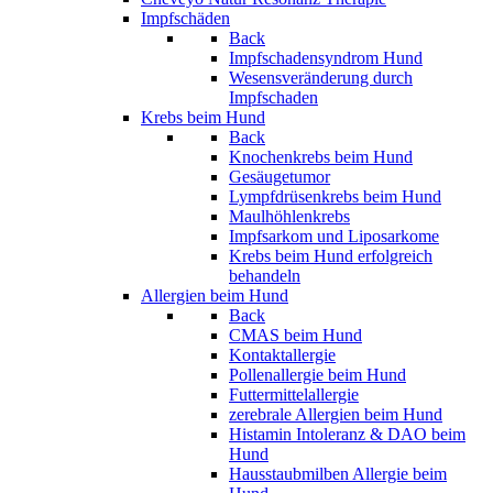
Impfschäden
Back
Impfschadensyndrom Hund
Wesensveränderung durch
Impfschaden
Krebs beim Hund
Back
Knochenkrebs beim Hund
Gesäugetumor
Lympfdrüsenkrebs beim Hund
Maulhöhlenkrebs
Impfsarkom und Liposarkome
Krebs beim Hund erfolgreich
behandeln
Allergien beim Hund
Back
CMAS beim Hund
Kontaktallergie
Pollenallergie beim Hund
Futtermittelallergie
zerebrale Allergien beim Hund
Histamin Intoleranz & DAO beim
Hund
Hausstaubmilben Allergie beim