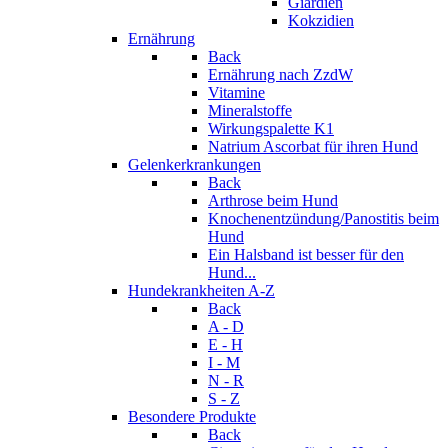
Giardien
Kokzidien
Ernährung
Back
Ernährung nach ZzdW
Vitamine
Mineralstoffe
Wirkungspalette K1
Natrium Ascorbat für ihren Hund
Gelenkerkrankungen
Back
Arthrose beim Hund
Knochenentzündung/Panostitis beim
Hund
Ein Halsband ist besser für den
Hund...
Hundekrankheiten A-Z
Back
A - D
E - H
I - M
N - R
S - Z
Besondere Produkte
Back