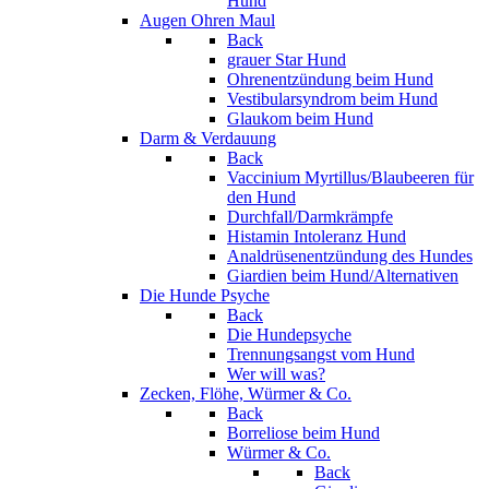
Hund
Augen Ohren Maul
Back
grauer Star Hund
Ohrenentzündung beim Hund
Vestibularsyndrom beim Hund
Glaukom beim Hund
Darm & Verdauung
Back
Vaccinium Myrtillus/Blaubeeren für
den Hund
Durchfall/Darmkrämpfe
Histamin Intoleranz Hund
Analdrüsenentzündung des Hundes
Giardien beim Hund/Alternativen
Die Hunde Psyche
Back
Die Hundepsyche
Trennungsangst vom Hund
Wer will was?
Zecken, Flöhe, Würmer & Co.
Back
Borreliose beim Hund
Würmer & Co.
Back