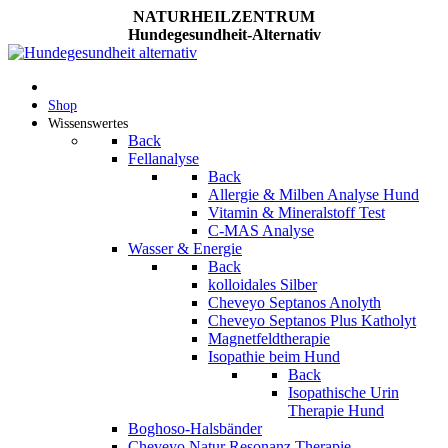
NATURHEILZENTRUM
Hundegesundheit-Alternativ
Shop
Wissenswertes
Back
Fellanalyse
Back
Allergie & Milben Analyse Hund
Vitamin & Mineralstoff Test
C-MAS Analyse
Wasser & Energie
Back
kolloidales Silber
Cheveyo Septanos Anolyth
Cheveyo Septanos Plus Katholyt
Magnetfeldtherapie
Isopathie beim Hund
Back
Isopathische Urin
Therapie Hund
Boghoso-Halsbänder
Cheveyo Natur Resonanz Therapie