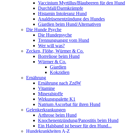
Vaccinium Myrtillus/Blaubeeren für den Hund
Durchfall/Darmkrämpfe
Histamin Intoleranz Hund
Analdrüsenentzündung des Hundes
Giardien beim Hund/Alternativen
Die Hunde Psyche
Die Hundepsyche
Trennungsangst vom Hund
Wer will was?
Zecken, Flöhe, Würmer & Co.
Borreliose beim Hund
Würmer & Co.
Giardien
Kokzidien
Ernährung
Ernährung nach ZzdW
Vitamine
Mineralstoffe
Wirkungspalette K1
Natrium Ascorbat für ihren Hund
Gelenkerkrankungen
Arthrose beim Hund
Knochenentzündung/Panostitis beim Hund
Ein Halsband ist besser für den Hund...
Hundekrankheiten A-Z