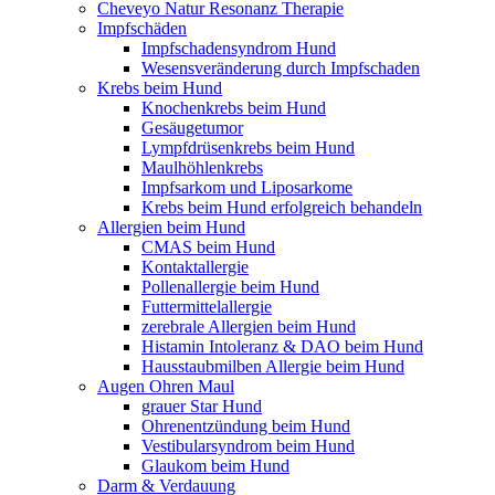
Cheveyo Natur Resonanz Therapie
Impfschäden
Impfschadensyndrom Hund
Wesensveränderung durch Impfschaden
Krebs beim Hund
Knochenkrebs beim Hund
Gesäugetumor
Lympfdrüsenkrebs beim Hund
Maulhöhlenkrebs
Impfsarkom und Liposarkome
Krebs beim Hund erfolgreich behandeln
Allergien beim Hund
CMAS beim Hund
Kontaktallergie
Pollenallergie beim Hund
Futtermittelallergie
zerebrale Allergien beim Hund
Histamin Intoleranz & DAO beim Hund
Hausstaubmilben Allergie beim Hund
Augen Ohren Maul
grauer Star Hund
Ohrenentzündung beim Hund
Vestibularsyndrom beim Hund
Glaukom beim Hund
Darm & Verdauung