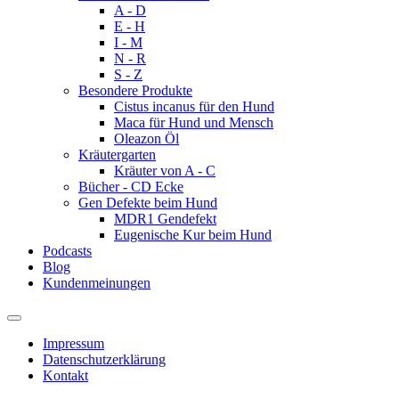
A - D
E - H
I - M
N - R
S - Z
Besondere Produkte
Cistus incanus für den Hund
Maca für Hund und Mensch
Oleazon Öl
Kräutergarten
Kräuter von A - C
Bücher - CD Ecke
Gen Defekte beim Hund
MDR1 Gendefekt
Eugenische Kur beim Hund
Podcasts
Blog
Kundenmeinungen
Impressum
Datenschutzerklärung
Kontakt