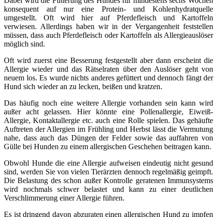
Dabei wird die Fütterung des Hundes für mindestens sechs Wochen
konsequent auf nur eine Protein- und Kohlenhydratquelle
umgestellt. Oft wird hier auf Pferdefleisch und Kartoffeln
verwiesen. Allerdings haben wir in der Vergangenheit feststellen
müssen, dass auch Pferdefleisch oder Kartoffeln als Allergieauslöser
möglich sind.
Oft wird zuerst eine Besserung festgestellt aber dann erscheint die
Allergie wieder und das Rätselraten über den Auslöser geht von
neuem los. Es wurde nichts anderes gefüttert und dennoch fängt der
Hund sich wieder an zu lecken, beißen und kratzen.
Das häufig noch eine weitere Allergie vorhanden sein kann wird
außer acht gelassen. Hier könnte eine Pollenallergie, Eiweiß-
Allergie, Kontaktallergie etc. auch eine Rolle spielen. Das gehäufte
Auftreten der Allergien im Frühling und Herbst lässt die Vermutung
nahe, dass auch das Düngen der Felder sowie das auffahren von
Gülle bei Hunden zu einem allergischen Geschehen beitragen kann.
Obwohl Hunde die eine Allergie aufweisen eindeutig nicht gesund
sind, werden Sie von vielen Tierärzten dennoch regelmäßig geimpft.
Die Belastung des schon außer Kontrolle geratenen Immunsystems
wird nochmals schwer belastet und kann zu einer deutlichen
Verschlimmerung einer Allergie führen.
Es ist dringend davon abzuraten einen allergischen Hund zu impfen