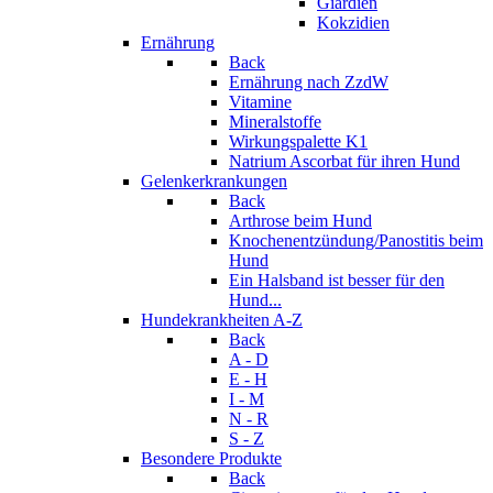
Giardien
Kokzidien
Ernährung
Back
Ernährung nach ZzdW
Vitamine
Mineralstoffe
Wirkungspalette K1
Natrium Ascorbat für ihren Hund
Gelenkerkrankungen
Back
Arthrose beim Hund
Knochenentzündung/Panostitis beim
Hund
Ein Halsband ist besser für den
Hund...
Hundekrankheiten A-Z
Back
A - D
E - H
I - M
N - R
S - Z
Besondere Produkte
Back