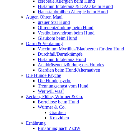
zerebrale Allergien beim Hund
Histamin Intoleranz & DAO beim Hund
Hausstaubmilben Allergie beim Hund
Augen Ohren Maul
grauer Star Hund
Ohrenentzündung beim Hund
Vestibularsyndrom beim Hund
Glaukom beim Hund
Darm & Verdauung
Vaccinium Myrtillus/Blaubeeren für den Hund
Durchfall/Darmkrämpfe
Histamin Intoleranz Hund
Analdrüsenentzündung des Hundes
Giardien beim Hund/Alternativen
Die Hunde Psyche
Die Hundepsyche
Trennungsangst vom Hund
Wer will was?
Zecken, Flöhe, Würmer & Co.
Borreliose beim Hund
Würmer & Co.
Giardien
Kokzidien
Ernährung
Ernährung nach ZzdW