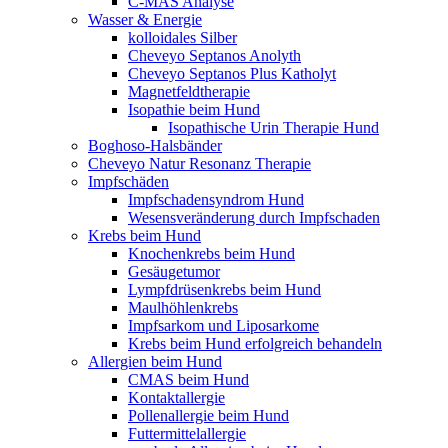
C-MAS Analyse
Wasser & Energie
kolloidales Silber
Cheveyo Septanos Anolyth
Cheveyo Septanos Plus Katholyt
Magnetfeldtherapie
Isopathie beim Hund
Isopathische Urin Therapie Hund
Boghoso-Halsbänder
Cheveyo Natur Resonanz Therapie
Impfschäden
Impfschadensyndrom Hund
Wesensveränderung durch Impfschaden
Krebs beim Hund
Knochenkrebs beim Hund
Gesäugetumor
Lympfdrüsenkrebs beim Hund
Maulhöhlenkrebs
Impfsarkom und Liposarkome
Krebs beim Hund erfolgreich behandeln
Allergien beim Hund
CMAS beim Hund
Kontaktallergie
Pollenallergie beim Hund
Futtermittelallergie