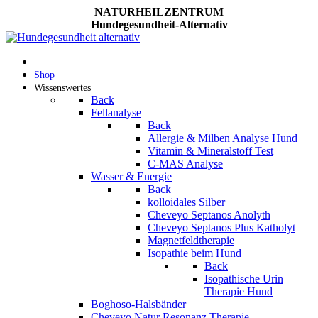
NATURHEILZENTRUM
Hundegesundheit-Alternativ
Shop
Wissenswertes
Back
Fellanalyse
Back
Allergie & Milben Analyse Hund
Vitamin & Mineralstoff Test
C-MAS Analyse
Wasser & Energie
Back
kolloidales Silber
Cheveyo Septanos Anolyth
Cheveyo Septanos Plus Katholyt
Magnetfeldtherapie
Isopathie beim Hund
Back
Isopathische Urin
Therapie Hund
Boghoso-Halsbänder
Cheveyo Natur Resonanz Therapie