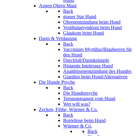
Hund
Augen Ohren Maul
Back
grauer Star Hund
Ohrenentzündung beim Hund
Vestibularsyndrom beim Hund
Glaukom beim Hund
Darm & Verdauung
Back
Vaccinium Myrtillus/Blaubeeren für
den Hund
Durchfall/Darmkrämpfe
Histamin Intoleranz Hund
Analdrüsenentzündung des Hundes
Giardien beim Hund/Alternativen
Die Hunde Psyche
Back
Die Hundepsyche
Trennungsangst vom Hund
Wer will was?
Zecken, Flöhe, Würmer & Co.
Back
Borreliose beim Hund
Würmer & Co.
Back