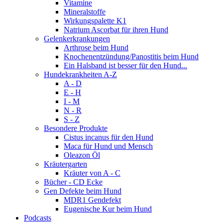
Vitamine
Mineralstoffe
Wirkungspalette K1
Natrium Ascorbat für ihren Hund
Gelenkerkrankungen
Arthrose beim Hund
Knochenentzündung/Panostitis beim Hund
Ein Halsband ist besser für den Hund...
Hundekrankheiten A-Z
A - D
E - H
I - M
N - R
S - Z
Besondere Produkte
Cistus incanus für den Hund
Maca für Hund und Mensch
Oleazon Öl
Kräutergarten
Kräuter von A - C
Bücher - CD Ecke
Gen Defekte beim Hund
MDR1 Gendefekt
Eugenische Kur beim Hund
Podcasts