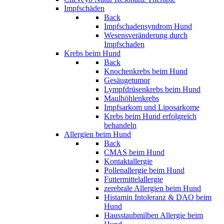
Impfschäden
Back
Impfschadensyndrom Hund
Wesensveränderung durch
Impfschaden
Krebs beim Hund
Back
Knochenkrebs beim Hund
Gesäugetumor
Lympfdrüsenkrebs beim Hund
Maulhöhlenkrebs
Impfsarkom und Liposarkome
Krebs beim Hund erfolgreich
behandeln
Allergien beim Hund
Back
CMAS beim Hund
Kontaktallergie
Pollenallergie beim Hund
Futtermittelallergie
zerebrale Allergien beim Hund
Histamin Intoleranz & DAO beim
Hund
Hausstaubmilben Allergie beim