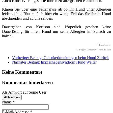
Auch Konservierungsstoffe führen zu allergischen Reaktionen.
Klären Sie über eine Fellanalyse ab ob Ihr Hund unter Allergien
leidet.- ohne Blut einfach über ein wenig Fell das Sie ihrem Hund
abschneiden und zu uns senden.
Dauergaben von Kortison sind körperlich gesehen keine
Dauerlösung für Ihren Hund um seine Allergien im Schach zu
halten.
Bildnachweis:
© Sergey Lavrentev - Fotolia.com
Vorheriger Beitrag: Gelenkerkrankungen beim Hund
Zurück
Nächster Beitrag: Impfschadensyndrom Hund
Weiter
Keine Kommentare
Kommentar hinterlassen
Als Antwort auf
Some User
Abbrechen
Name
*
E-Mail-Addresse
*