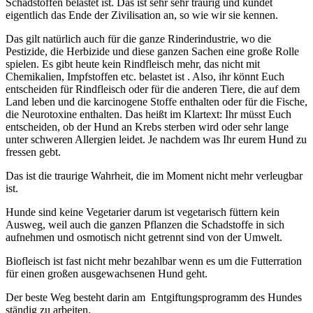
Schadstoffen belastet ist. Das ist sehr sehr traurig und kündet
eigentlich das Ende der Zivilisation an, so wie wir sie kennen.
Das gilt natürlich auch für die ganze Rinderindustrie, wo die
Pestizide, die Herbizide und diese ganzen Sachen eine große Rolle
spielen. Es gibt heute kein Rindfleisch mehr, das nicht mit
Chemikalien, Impfstoffen etc. belastet ist . Also, ihr könnt Euch
entscheiden für Rindfleisch oder für die anderen Tiere, die auf dem
Land leben und die karcinogene Stoffe enthalten oder für die Fische,
die Neurotoxine enthalten. Das heißt im Klartext: Ihr müsst Euch
entscheiden, ob der Hund an Krebs sterben wird oder sehr lange
unter schweren Allergien leidet. Je nachdem was Ihr eurem Hund zu
fressen gebt.
Das ist die traurige Wahrheit, die im Moment nicht mehr verleugbar
ist.
Hunde sind keine Vegetarier darum ist vegetarisch füttern kein
Ausweg, weil auch die ganzen Pflanzen die Schadstoffe in sich
aufnehmen und osmotisch nicht getrennt sind von der Umwelt.
Biofleisch ist fast nicht mehr bezahlbar wenn es um die Futterration
für einen großen ausgewachsenen Hund geht.
Der beste Weg besteht darin am Entgiftungsprogramm des Hundes
ständig zu arbeiten.