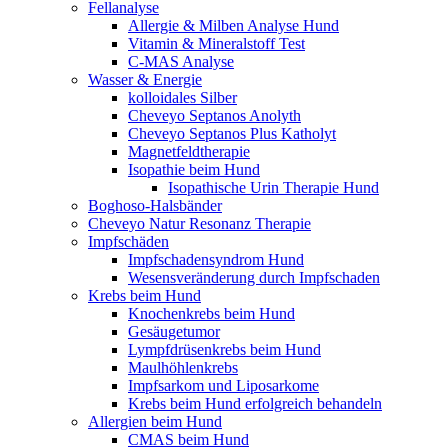
Fellanalyse
Allergie & Milben Analyse Hund
Vitamin & Mineralstoff Test
C-MAS Analyse
Wasser & Energie
kolloidales Silber
Cheveyo Septanos Anolyth
Cheveyo Septanos Plus Katholyt
Magnetfeldtherapie
Isopathie beim Hund
Isopathische Urin Therapie Hund
Boghoso-Halsbänder
Cheveyo Natur Resonanz Therapie
Impfschäden
Impfschadensyndrom Hund
Wesensveränderung durch Impfschaden
Krebs beim Hund
Knochenkrebs beim Hund
Gesäugetumor
Lympfdrüsenkrebs beim Hund
Maulhöhlenkrebs
Impfsarkom und Liposarkome
Krebs beim Hund erfolgreich behandeln
Allergien beim Hund
CMAS beim Hund