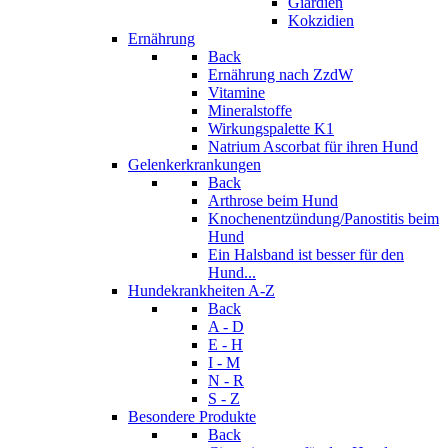
Giardien
Kokzidien
Ernährung
Back
Ernährung nach ZzdW
Vitamine
Mineralstoffe
Wirkungspalette K1
Natrium Ascorbat für ihren Hund
Gelenkerkrankungen
Back
Arthrose beim Hund
Knochenentzündung/Panostitis beim
Hund
Ein Halsband ist besser für den
Hund...
Hundekrankheiten A-Z
Back
A - D
E - H
I - M
N - R
S - Z
Besondere Produkte
Back