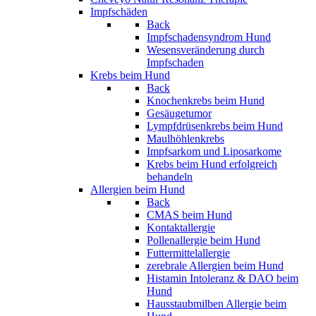
Impfschäden
Back
Impfschadensyndrom Hund
Wesensveränderung durch
Impfschaden
Krebs beim Hund
Back
Knochenkrebs beim Hund
Gesäugetumor
Lympfdrüsenkrebs beim Hund
Maulhöhlenkrebs
Impfsarkom und Liposarkome
Krebs beim Hund erfolgreich
behandeln
Allergien beim Hund
Back
CMAS beim Hund
Kontaktallergie
Pollenallergie beim Hund
Futtermittelallergie
zerebrale Allergien beim Hund
Histamin Intoleranz & DAO beim
Hund
Hausstaubmilben Allergie beim