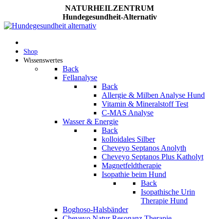
NATURHEILZENTRUM
Hundegesundheit-Alternativ
Shop
Wissenswertes
Back
Fellanalyse
Back
Allergie & Milben Analyse Hund
Vitamin & Mineralstoff Test
C-MAS Analyse
Wasser & Energie
Back
kolloidales Silber
Cheveyo Septanos Anolyth
Cheveyo Septanos Plus Katholyt
Magnetfeldtherapie
Isopathie beim Hund
Back
Isopathische Urin
Therapie Hund
Boghoso-Halsbänder
Cheveyo Natur Resonanz Therapie