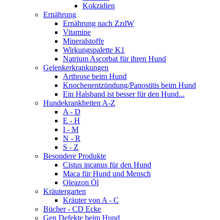
Kokzidien
Ernährung
Ernährung nach ZzdW
Vitamine
Mineralstoffe
Wirkungspalette K1
Natrium Ascorbat für ihren Hund
Gelenkerkrankungen
Arthrose beim Hund
Knochenentzündung/Panostitis beim Hund
Ein Halsband ist besser für den Hund...
Hundekrankheiten A-Z
A - D
E - H
I - M
N - R
S - Z
Besondere Produkte
Cistus incanus für den Hund
Maca für Hund und Mensch
Oleazon Öl
Kräutergarten
Kräuter von A - C
Bücher - CD Ecke
Gen Defekte beim Hund