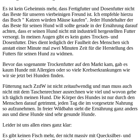
Es ist kein Geheimnis mehr, dass Fertigfutter und Dosenfutter nicht
das Beste für unseren vierbeinigen Freund ist. Ich empfehle hierzu
das Buch " Katzen würden Mäuse kaufen". Jeder Hundehalter der
das Beste für seinen Hund will sollte gerade in der Ernährung darauf
achten, dass er seinen Hund nicht mit industriell hergestellten Futter
versorgt. In meinen Augen gibt es kein gutes Trocken- und
Dosenfutter. Dies dient lediglich der Faulheit des Menschen sich
anstatt einer Minute mal zwei Minuten Zeit für die Herstellung des
Futters für seinen Hund zu widmen.
Bevor das sogenannte Trockenfutter auf den Markt kam, gab es
kaum Hunde mit Allergien oder so viele Krebserkrankungen wie
wir sie jetzt bei Hunden finden.
Fütterung nach ZzdW ist nicht zeitaufwendig und man muss auch
nicht mit dem Taschenrechner ausrechnen wie viel und wovon gebe
ich täglich meinen Hund. Die Körper des Hundes ist nur durch den
Menschen darauf getrimmt, jeden Tag die im vorgesetzte Nahrung
so aufzunehmen. In freier Wildbahn sieht die Ernährung ganz anders
aus und diese Hunde sind sehr gesunde Hunde.
Leider ist uns allen eines ganz klar:
Es gibt keinen Fisch mehr, der nicht massiv mit Quecksilber- und