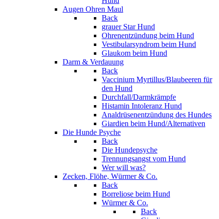
Hund
Augen Ohren Maul
Back
grauer Star Hund
Ohrenentzündung beim Hund
Vestibularsyndrom beim Hund
Glaukom beim Hund
Darm & Verdauung
Back
Vaccinium Myrtillus/Blaubeeren für
den Hund
Durchfall/Darmkrämpfe
Histamin Intoleranz Hund
Analdrüsenentzündung des Hundes
Giardien beim Hund/Alternativen
Die Hunde Psyche
Back
Die Hundepsyche
Trennungsangst vom Hund
Wer will was?
Zecken, Flöhe, Würmer & Co.
Back
Borreliose beim Hund
Würmer & Co.
Back