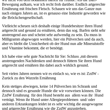
Bewegung aufkam, war ich recht froh darüber. Endlich artgerechte
Ernährung mit frischen Fleisch. Schauen wir uns das Ganze nun
nach einigen Jahren an, ist es genauso eine Industrie geworden wie
die Bröckchengesellschaft.
Vielleicht scheuen sich deshalb einige Hundebesitzer ihren Hund
artgerecht und gesund zu ernähren, denn das sog. Barfen sieht sehr
anstrengend aus und scheint sehr aufwendig zu sein. Da muss in
Milligramm abgewogen werden, hier ein Pülverchen und da auch,
aber es bleibt die Unsicherheit ob der Hund nun alle Mineralstoffe
und Vitamine bekommt, die er benötigt.
Ich habe eine sehr gute Nachricht für Sie: Schluss ,mit diesem
anstrengenden Nachdenken und dennoch füttern Sie ihren Hund
artgerecht und ernähren ihn dabei auch wirklich gesund.
Seit vielen Jahren nennen wir es einfach so, wie es ist: ZzdW -
Zurück zu den Wurzeln Ernährung
Kein stetiges abwiegen, keine 14 Pülverchen im Schrank und
dennoch sind es gesunde Hunde die wir vorweisen können. Die
ZzdW Ernährung für den Hund besteht aus allem was ihr Hund
verträgt. Wenn ihr Hund unter Allergiepro
blemen und/ oder
anderen Erkrankungen leidet ist es sehr wichtig die ausgewogene
und artgerechte Ernährung wie die ZzdW anzustreben.