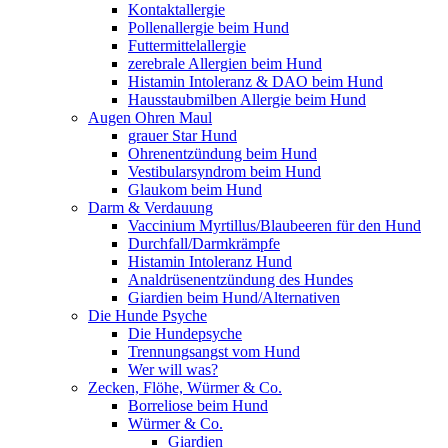
Kontaktallergie
Pollenallergie beim Hund
Futtermittelallergie
zerebrale Allergien beim Hund
Histamin Intoleranz & DAO beim Hund
Hausstaubmilben Allergie beim Hund
Augen Ohren Maul
grauer Star Hund
Ohrenentzündung beim Hund
Vestibularsyndrom beim Hund
Glaukom beim Hund
Darm & Verdauung
Vaccinium Myrtillus/Blaubeeren für den Hund
Durchfall/Darmkrämpfe
Histamin Intoleranz Hund
Analdrüsenentzündung des Hundes
Giardien beim Hund/Alternativen
Die Hunde Psyche
Die Hundepsyche
Trennungsangst vom Hund
Wer will was?
Zecken, Flöhe, Würmer & Co.
Borreliose beim Hund
Würmer & Co.
Giardien