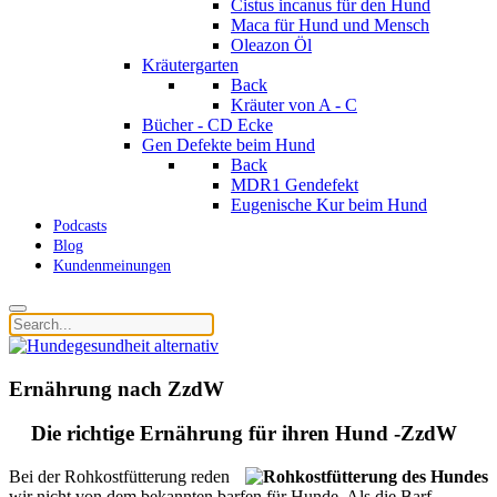
Cistus incanus für den Hund
Maca für Hund und Mensch
Oleazon Öl
Kräutergarten
Back
Kräuter von A - C
Bücher - CD Ecke
Gen Defekte beim Hund
Back
MDR1 Gendefekt
Eugenische Kur beim Hund
Podcasts
Blog
Kundenmeinungen
Ernährung nach ZzdW
Die richtige Ernährung für ihren Hund -ZzdW
Bei der Rohkostfütterung reden
wir nicht von dem bekannten barfen für Hunde. Als die Barf-