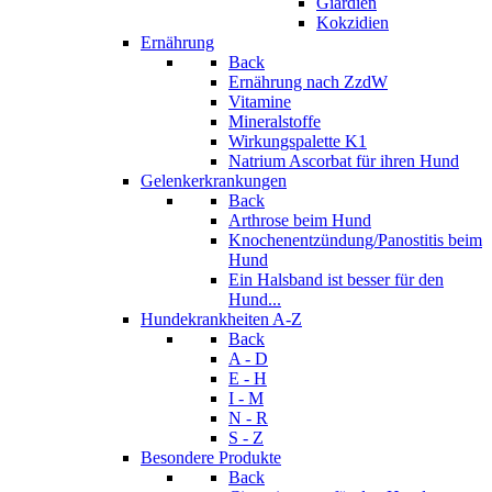
Giardien
Kokzidien
Ernährung
Back
Ernährung nach ZzdW
Vitamine
Mineralstoffe
Wirkungspalette K1
Natrium Ascorbat für ihren Hund
Gelenkerkrankungen
Back
Arthrose beim Hund
Knochenentzündung/Panostitis beim
Hund
Ein Halsband ist besser für den
Hund...
Hundekrankheiten A-Z
Back
A - D
E - H
I - M
N - R
S - Z
Besondere Produkte
Back