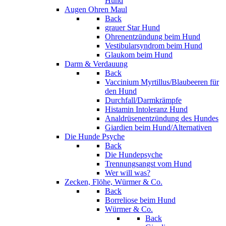
Hund
Augen Ohren Maul
Back
grauer Star Hund
Ohrenentzündung beim Hund
Vestibularsyndrom beim Hund
Glaukom beim Hund
Darm & Verdauung
Back
Vaccinium Myrtillus/Blaubeeren für
den Hund
Durchfall/Darmkrämpfe
Histamin Intoleranz Hund
Analdrüsenentzündung des Hundes
Giardien beim Hund/Alternativen
Die Hunde Psyche
Back
Die Hundepsyche
Trennungsangst vom Hund
Wer will was?
Zecken, Flöhe, Würmer & Co.
Back
Borreliose beim Hund
Würmer & Co.
Back