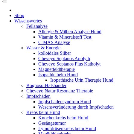
Shop
Wissenswertes
Fellanalyse
Allergie & Milben Analyse Hund
Vitamin & Mineralstoff Test
C-MAS Analyse
Wasser & Energie
kolloidales Silber
Cheveyo Septanos Anolyth
Cheveyo Septanos Plus Katholyt
Magnetfeldtherapie
Isopathie beim Hund
Isopathische Urin Therapie Hund
Boghoso-Halsbänder
Cheveyo Natur Resonanz Therapie
Impfschäden
Impfschadensyndrom Hund
Wesensveränderung durch Impfschaden
Krebs beim Hund
Knochenkrebs beim Hund
Gesäugetumor
Lympfdrüsenkrebs beim Hund
Maulhöhlenkrebs