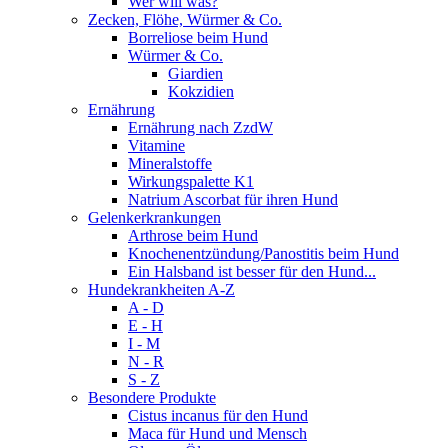
Wer will was?
Zecken, Flöhe, Würmer & Co.
Borreliose beim Hund
Würmer & Co.
Giardien
Kokzidien
Ernährung
Ernährung nach ZzdW
Vitamine
Mineralstoffe
Wirkungspalette K1
Natrium Ascorbat für ihren Hund
Gelenkerkrankungen
Arthrose beim Hund
Knochenentzündung/Panostitis beim Hund
Ein Halsband ist besser für den Hund...
Hundekrankheiten A-Z
A - D
E - H
I - M
N - R
S - Z
Besondere Produkte
Cistus incanus für den Hund
Maca für Hund und Mensch