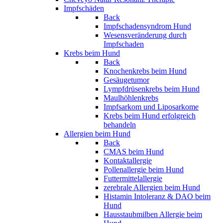
Impfschäden
Back
Impfschadensyndrom Hund
Wesensveränderung durch
Impfschaden
Krebs beim Hund
Back
Knochenkrebs beim Hund
Gesäugetumor
Lympfdrüsenkrebs beim Hund
Maulhöhlenkrebs
Impfsarkom und Liposarkome
Krebs beim Hund erfolgreich
behandeln
Allergien beim Hund
Back
CMAS beim Hund
Kontaktallergie
Pollenallergie beim Hund
Futtermittelallergie
zerebrale Allergien beim Hund
Histamin Intoleranz & DAO beim
Hund
Hausstaubmilben Allergie beim