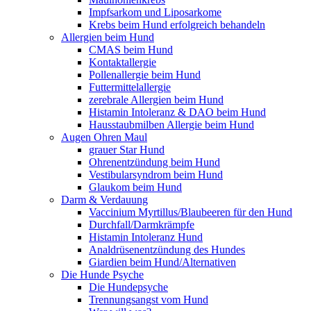
Impfsarkom und Liposarkome
Krebs beim Hund erfolgreich behandeln
Allergien beim Hund
CMAS beim Hund
Kontaktallergie
Pollenallergie beim Hund
Futtermittelallergie
zerebrale Allergien beim Hund
Histamin Intoleranz & DAO beim Hund
Hausstaubmilben Allergie beim Hund
Augen Ohren Maul
grauer Star Hund
Ohrenentzündung beim Hund
Vestibularsyndrom beim Hund
Glaukom beim Hund
Darm & Verdauung
Vaccinium Myrtillus/Blaubeeren für den Hund
Durchfall/Darmkrämpfe
Histamin Intoleranz Hund
Analdrüsenentzündung des Hundes
Giardien beim Hund/Alternativen
Die Hunde Psyche
Die Hundepsyche
Trennungsangst vom Hund