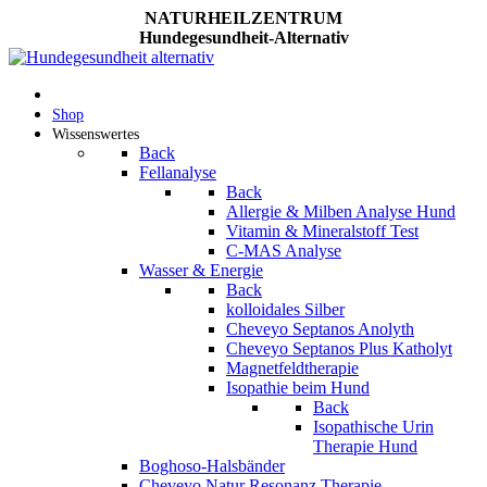
NATURHEILZENTRUM
Hundegesundheit-Alternativ
Shop
Wissenswertes
Back
Fellanalyse
Back
Allergie & Milben Analyse Hund
Vitamin & Mineralstoff Test
C-MAS Analyse
Wasser & Energie
Back
kolloidales Silber
Cheveyo Septanos Anolyth
Cheveyo Septanos Plus Katholyt
Magnetfeldtherapie
Isopathie beim Hund
Back
Isopathische Urin
Therapie Hund
Boghoso-Halsbänder
Cheveyo Natur Resonanz Therapie