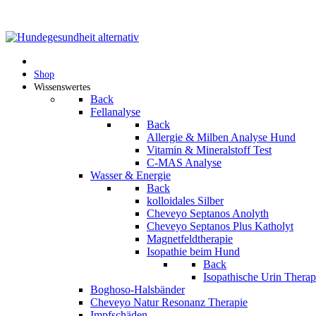
Shop
Wissenswertes
Back
Fellanalyse
Back
Allergie & Milben Analyse Hund
Vitamin & Mineralstoff Test
C-MAS Analyse
Wasser & Energie
Back
kolloidales Silber
Cheveyo Septanos Anolyth
Cheveyo Septanos Plus Katholyt
Magnetfeldtherapie
Isopathie beim Hund
Back
Isopathische Urin Thera
Boghoso-Halsbänder
Cheveyo Natur Resonanz Therapie
Impfschäden