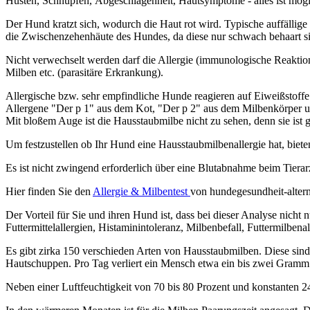
Husten, Schnupfen,
Abgeschlagenheit, Hautsymptome - alles ist mög
Der Hund kratzt sich, wodurch die Haut rot wird. Typische auffällige
die Zwischenzehenhäute des Hundes, da diese nur schwach behaart s
Nicht verwechselt werden darf die Allergie (immunologische Reakti
Milben etc. (parasitäre Erkrankung).
Allergische bzw. sehr empfindliche Hunde reagieren auf Eiweißstof
Allergene "Der p 1" aus dem Kot, "Der p 2" aus dem Milbenkörper u
Mit bloßem Auge ist die Hausstaubmilbe nicht zu sehen, denn sie ist g
Um festzustellen ob Ihr Hund eine Hausstaubmilbenallergie hat, biete
Es ist nicht zwingend erforderlich über eine Blutabnahme beim Tierarz
Hier finden Sie den
Allergie & Milbentest
von hundegesundheit-altern
Der Vorteil für Sie und ihren Hund ist, dass bei dieser Analyse nicht
Futtermittelallergien, Histaminintoleranz, Milbenbefall, Futtermilbena
Es gibt zirka 150 verschieden Arten von Hausstaubmilben. Diese sind
Hautschuppen. Pro Tag verliert ein Mensch etwa ein bis zwei Gramm
Neben einer Luftfeuchtigkeit von 70 bis 80 Prozent und konstanten 2