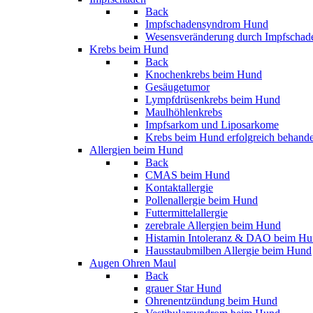
Back
Impfschadensyndrom Hund
Wesensveränderung durch Impfschad
Krebs beim Hund
Back
Knochenkrebs beim Hund
Gesäugetumor
Lympfdrüsenkrebs beim Hund
Maulhöhlenkrebs
Impfsarkom und Liposarkome
Krebs beim Hund erfolgreich behand
Allergien beim Hund
Back
CMAS beim Hund
Kontaktallergie
Pollenallergie beim Hund
Futtermittelallergie
zerebrale Allergien beim Hund
Histamin Intoleranz & DAO beim H
Hausstaubmilben Allergie beim Hund
Augen Ohren Maul
Back
grauer Star Hund
Ohrenentzündung beim Hund