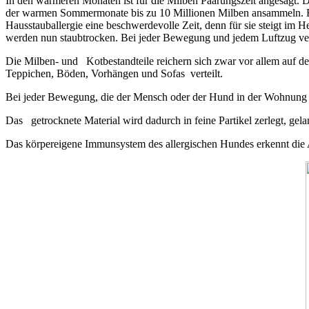
In den wärmeren Monaten ist für die Milben Paarungszeit angesagt.
der warmen Sommermonate bis zu 10 Millionen Milben ansammeln. Erst
Hausstauballergie eine beschwerdevolle Zeit, denn für sie steigt im
werden nun staubtrocken. Bei jeder Bewegung und jedem Luftzug vertei
Die Milben- und Kotbestandteile reichern sich zwar vor allem auf 
Teppichen, Böden, Vorhängen und Sofas verteilt.
Bei jeder Bewegung, die der Mensch oder der Hund in der Wohnung ma
Das getrocknete Material wird dadurch in feine Partikel zerlegt, ge
Das körpereigene Immunsystem des allergischen Hundes erkennt die Al