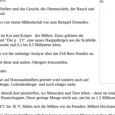
lich.
 Stellen sind das Gesicht, die Ohrmuscheln, der Bauch und
ind.
on) von einem Milbenbefall wie zum Beispiel Demodex-
fe im Kot und Körper der Milben. Dazu gehören die
nd "Der p 23", eine neues Hauptallergen aus der Kothülle.
erade mal 0,1 bis 0,5 Millimeter klein.
n wir die unblutige Analyse über das Fell Ihres Hundes an.
t diese und andere Allergien festzustellen.
ativ.
 nur auf Hausstaubmilben getestet wird sondern auch auf
llergie, Getreideallergie und noch einiges mehr.
 überall dort anzutreffen, wo Menschen und Tiere leben – denn sie ernä
 Hautschuppen. Diese geringe Menge reicht aus, um bis zu 1,5 Million
4°C bis 30 ºC fühlen sich die Milben wie im Paradies. Milben-Hochsais