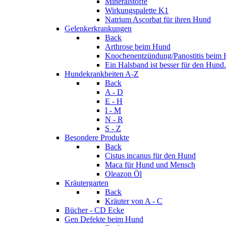
Mineralstoffe
Wirkungspalette K1
Natrium Ascorbat für ihren Hund
Gelenkerkrankungen
Back
Arthrose beim Hund
Knochenentzündung/Panostitis beim
Ein Halsband ist besser für den Hund.
Hundekrankheiten A-Z
Back
A - D
E - H
I - M
N - R
S - Z
Besondere Produkte
Back
Cistus incanus für den Hund
Maca für Hund und Mensch
Oleazon Öl
Kräutergarten
Back
Kräuter von A - C
Bücher - CD Ecke
Gen Defekte beim Hund