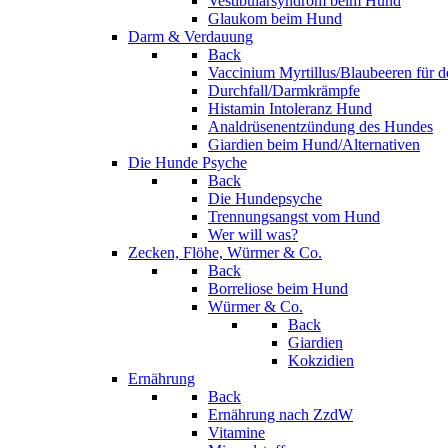
Vestibularsyndrom beim Hund
Glaukom beim Hund
Darm & Verdauung
Back
Vaccinium Myrtillus/Blaubeeren für 
Durchfall/Darmkrämpfe
Histamin Intoleranz Hund
Analdrüsenentzündung des Hundes
Giardien beim Hund/Alternativen
Die Hunde Psyche
Back
Die Hundepsyche
Trennungsangst vom Hund
Wer will was?
Zecken, Flöhe, Würmer & Co.
Back
Borreliose beim Hund
Würmer & Co.
Back
Giardien
Kokzidien
Ernährung
Back
Ernährung nach ZzdW
Vitamine