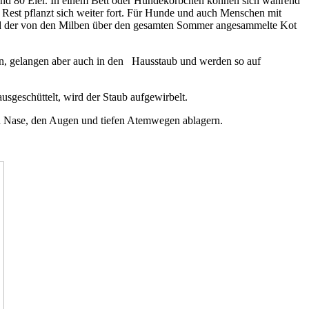
und 80 Eier. In einem Bett oder Hundekörbchen können sich während
Rest pflanzt sich weiter fort. Für Hunde und auch Menschen mit
en und der von den Milben über den gesamten Sommer angesammelte Kot
an, gelangen aber auch in den Hausstaub und werden so auf
sgeschüttelt, wird der Staub aufgewirbelt.
 in Nase, den Augen und tiefen Atemwegen ablagern.