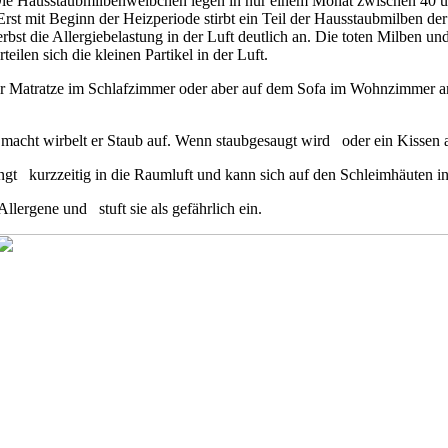
 Die Hausstaubmilbenweibchen legen in nur einem Monat zwischen 40 
 mit Beginn der Heizperiode stirbt ein Teil der Hausstaubmilben der 
 Herbst die Allergiebelastung in der Luft deutlich an. Die toten Milb
len sich die kleinen Partikel in der Luft.
der Matratze im Schlafzimmer oder aber auf dem Sofa im Wohnzimmer 
cht wirbelt er Staub auf. Wenn staubgesaugt wird oder ein Kissen au
langt kurzzeitig in die Raumluft und kann sich auf den Schleimhäuten
lergene und stuft sie als gefährlich ein.