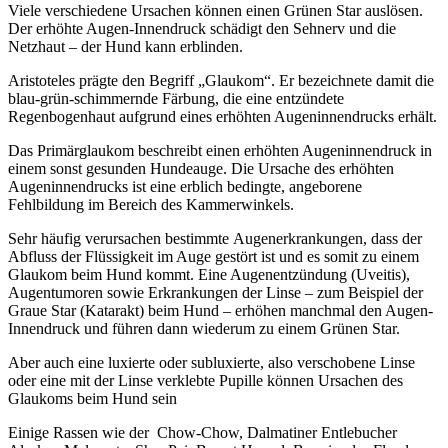
Viele verschiedene Ursachen können einen Grünen Star auslösen.
Der erhöhte Augen-Innendruck schädigt den Sehnerv und die
Netzhaut – der Hund kann erblinden.
Aristoteles prägte den Begriff „Glaukom“. Er bezeichnete damit die
blau-grün-schimmernde Färbung, die eine entzündete
Regenbogenhaut aufgrund eines erhöhten Augeninnendrucks erhält.
Das Primärglaukom beschreibt einen erhöhten Augeninnendruck in
einem sonst gesunden Hundeauge. Die Ursache des erhöhten
Augeninnendrucks ist eine erblich bedingte, angeborene
Fehlbildung im Bereich des Kammerwinkels.
Sehr häufig verursachen bestimmte Augenerkrankungen, dass der
Abfluss der Flüssigkeit im Auge gestört ist und es somit zu einem
Glaukom beim Hund kommt. Eine Augenentzündung (Uveitis),
Augentumoren sowie Erkrankungen der Linse – zum Beispiel der
Graue Star (Katarakt) beim Hund – erhöhen manchmal den Augen-
Innendruck und führen dann wiederum zu einem Grünen Star.
Aber auch eine luxierte oder subluxierte, also verschobene Linse
oder
eine mit der Linse
verklebte Pupille können Ursachen des
Glaukoms beim Hund sein
Einige Rassen wie der Chow-Chow, Dalmatiner Entlebucher