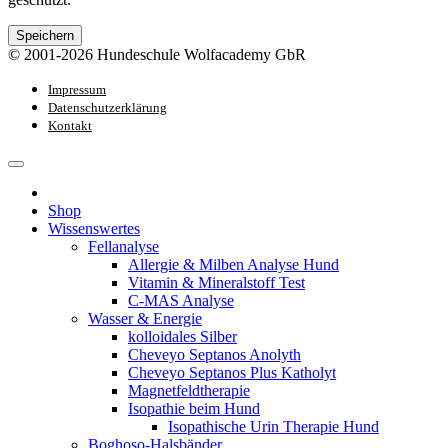
Speichern
© 2001-2026 Hundeschule Wolfacademy GbR
Impressum
Datenschutzerklärung
Kontakt
Shop
Wissenswertes
Fellanalyse
Allergie & Milben Analyse Hund
Vitamin & Mineralstoff Test
C-MAS Analyse
Wasser & Energie
kolloidales Silber
Cheveyo Septanos Anolyth
Cheveyo Septanos Plus Katholyt
Magnetfeldtherapie
Isopathie beim Hund
Isopathische Urin Therapie Hund
Boghoso-Halsbänder