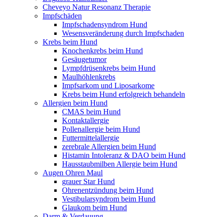
Cheveyo Natur Resonanz Therapie
Impfschäden
Impfschadensyndrom Hund
Wesensveränderung durch Impfschaden
Krebs beim Hund
Knochenkrebs beim Hund
Gesäugetumor
Lympfdrüsenkrebs beim Hund
Maulhöhlenkrebs
Impfsarkom und Liposarkome
Krebs beim Hund erfolgreich behandeln
Allergien beim Hund
CMAS beim Hund
Kontaktallergie
Pollenallergie beim Hund
Futtermittelallergie
zerebrale Allergien beim Hund
Histamin Intoleranz & DAO beim Hund
Hausstaubmilben Allergie beim Hund
Augen Ohren Maul
grauer Star Hund
Ohrenentzündung beim Hund
Vestibularsyndrom beim Hund
Glaukom beim Hund
Darm & Verdauung