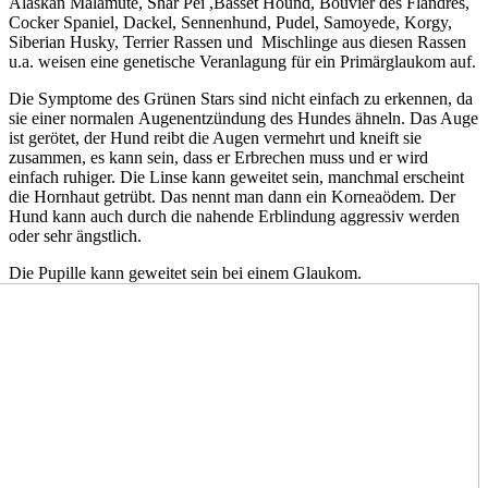
Alaskan Malamute, Shar Pei ,Basset Hound, Bouvier des Flandres,
Cocker Spaniel, Dackel, Sennenhund, Pudel, Samoyede, Korgy,
Siberian Husky, Terrier Rassen und Mischlinge aus diesen Rassen
u.a. weisen eine genetische Veranlagung für ein Primärglaukom auf.
Die Symptome des Grünen Stars sind nicht einfach zu erkennen, da
sie einer normalen Augenentzündung des Hundes ähneln. Das Auge
ist gerötet, der Hund reibt die Augen vermehrt und kneift sie
zusammen, es kann sein, dass er Erbrechen muss und er wird
einfach ruhiger. Die Linse kann geweitet sein, manchmal erscheint
die Hornhaut getrübt. Das nennt man dann ein Korneaödem. Der
Hund kann auch durch die nahende Erblindung aggressiv werden
oder sehr ängstlich.
Die Pupille kann geweitet sein bei einem Glaukom.