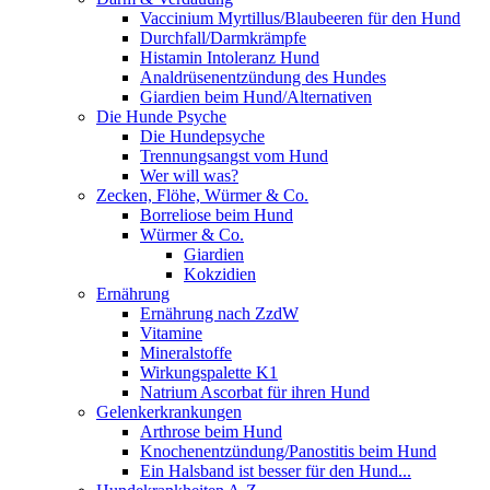
Vaccinium Myrtillus/Blaubeeren für den Hund
Durchfall/Darmkrämpfe
Histamin Intoleranz Hund
Analdrüsenentzündung des Hundes
Giardien beim Hund/Alternativen
Die Hunde Psyche
Die Hundepsyche
Trennungsangst vom Hund
Wer will was?
Zecken, Flöhe, Würmer & Co.
Borreliose beim Hund
Würmer & Co.
Giardien
Kokzidien
Ernährung
Ernährung nach ZzdW
Vitamine
Mineralstoffe
Wirkungspalette K1
Natrium Ascorbat für ihren Hund
Gelenkerkrankungen
Arthrose beim Hund
Knochenentzündung/Panostitis beim Hund
Ein Halsband ist besser für den Hund...