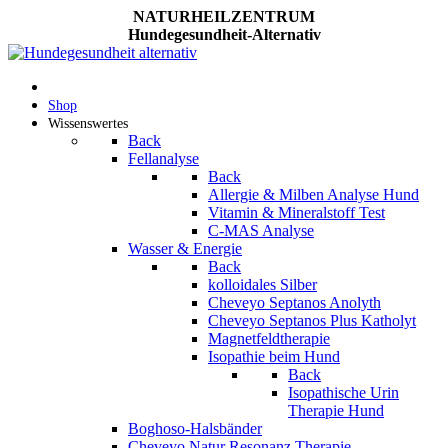
NATURHEILZENTRUM
Hundegesundheit-Alternativ
Shop
Wissenswertes
Back
Fellanalyse
Back
Allergie & Milben Analyse Hund
Vitamin & Mineralstoff Test
C-MAS Analyse
Wasser & Energie
Back
kolloidales Silber
Cheveyo Septanos Anolyth
Cheveyo Septanos Plus Katholyt
Magnetfeldtherapie
Isopathie beim Hund
Back
Isopathische Urin
Therapie Hund
Boghoso-Halsbänder
Cheveyo Natur Resonanz Therapie