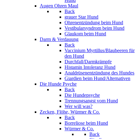
Hund
Augen Ohren Maul
Back
grauer Star Hund
Ohrenentzündung beim Hund
Vestibularsyndrom beim Hund
Glaukom beim Hund
Darm & Verdauung
Back
Vaccinium Myrtillus/Blaubeeren für
den Hund
Durchfall/Darmkrämpfe
Histamin Intoleranz Hund
Analdrüsenentzündung des Hundes
Giardien beim Hund/Alternativen
Die Hunde Psyche
Back
Die Hundepsyche
Trennungsangst vom Hund
Wer will was?
Zecken, Flöhe, Würmer & Co.
Back
Borreliose beim Hund
Würmer & Co.
Back