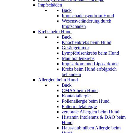
Impfschäden
Back
Impfschadensyndrom Hund
Wesensveränderung durch
Impfschaden
Krebs beim Hund
Back
Knochenkrebs beim Hund
Gesäugetumor
Lympfdrüsenkrebs beim Hund
Maulhöhlenkrebs
Impfsarkom und Liposarkome
Krebs beim Hund erfolgreich
behandeln
Allergien beim Hund
Back
CMAS beim Hund
Kontaktallergie
Pollenallergie beim Hund
Futtermittelallergie
zerebrale Allergien beim Hund
Histamin Intoleranz & DAO beim
Hund
Hausstaubmilben Allergie beim