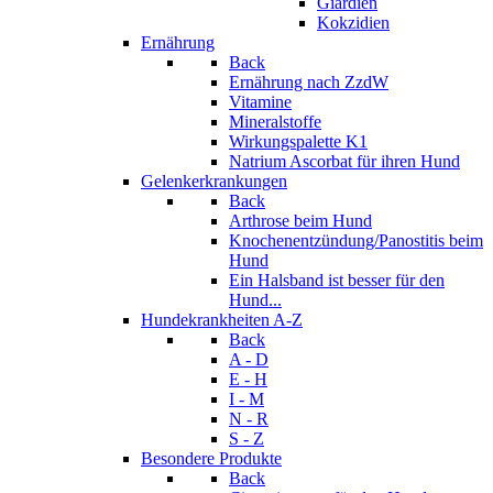
Giardien
Kokzidien
Ernährung
Back
Ernährung nach ZzdW
Vitamine
Mineralstoffe
Wirkungspalette K1
Natrium Ascorbat für ihren Hund
Gelenkerkrankungen
Back
Arthrose beim Hund
Knochenentzündung/Panostitis beim
Hund
Ein Halsband ist besser für den
Hund...
Hundekrankheiten A-Z
Back
A - D
E - H
I - M
N - R
S - Z
Besondere Produkte
Back