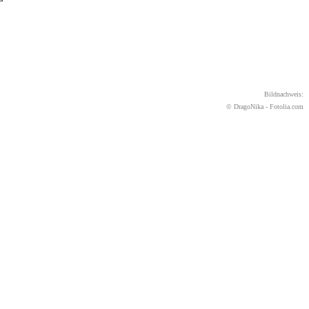
Bildnachweis:
© DragoNika - Fotolia.com