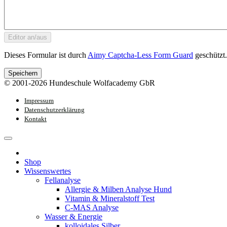
Editor an/aus
Dieses Formular ist durch
Aimy Captcha-Less Form Guard
geschützt.
Speichern
© 2001-2026 Hundeschule Wolfacademy GbR
Impressum
Datenschutzerklärung
Kontakt
Shop
Wissenswertes
Fellanalyse
Allergie & Milben Analyse Hund
Vitamin & Mineralstoff Test
C-MAS Analyse
Wasser & Energie
kolloidales Silber