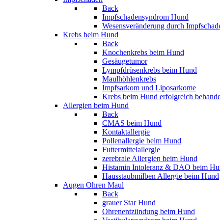
Back
Impfschadensyndrom Hund
Wesensveränderung durch Impfschad
Krebs beim Hund
Back
Knochenkrebs beim Hund
Gesäugetumor
Lympfdrüsenkrebs beim Hund
Maulhöhlenkrebs
Impfsarkom und Liposarkome
Krebs beim Hund erfolgreich behand
Allergien beim Hund
Back
CMAS beim Hund
Kontaktallergie
Pollenallergie beim Hund
Futtermittelallergie
zerebrale Allergien beim Hund
Histamin Intoleranz & DAO beim H
Hausstaubmilben Allergie beim Hund
Augen Ohren Maul
Back
grauer Star Hund
Ohrenentzündung beim Hund