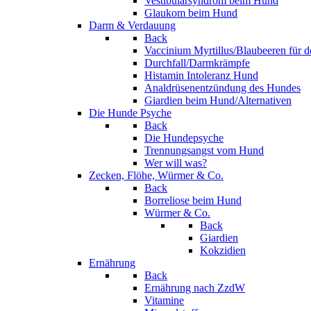
Vestibularsyndrom beim Hund
Glaukom beim Hund
Darm & Verdauung
Back
Vaccinium Myrtillus/Blaubeeren für 
Durchfall/Darmkrämpfe
Histamin Intoleranz Hund
Analdrüsenentzündung des Hundes
Giardien beim Hund/Alternativen
Die Hunde Psyche
Back
Die Hundepsyche
Trennungsangst vom Hund
Wer will was?
Zecken, Flöhe, Würmer & Co.
Back
Borreliose beim Hund
Würmer & Co.
Back
Giardien
Kokzidien
Ernährung
Back
Ernährung nach ZzdW
Vitamine