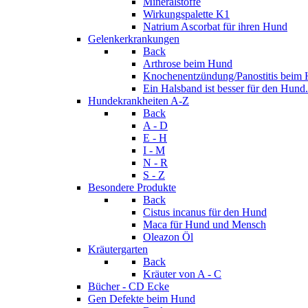
Mineralstoffe
Wirkungspalette K1
Natrium Ascorbat für ihren Hund
Gelenkerkrankungen
Back
Arthrose beim Hund
Knochenentzündung/Panostitis beim
Ein Halsband ist besser für den Hund.
Hundekrankheiten A-Z
Back
A - D
E - H
I - M
N - R
S - Z
Besondere Produkte
Back
Cistus incanus für den Hund
Maca für Hund und Mensch
Oleazon Öl
Kräutergarten
Back
Kräuter von A - C
Bücher - CD Ecke
Gen Defekte beim Hund