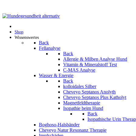
Shop
Wissenswertes
Back
Fellanalyse
Back
Allergie & Milben Analyse Hund
Vitamin & Mineralstoff Test
C-MAS Analyse
Wasser & Energie
Back
kolloidales Silber
Cheveyo Septanos Anolyth
Cheveyo Septanos Plus Katholyt
Magnetfeldtherapie
Isopathie beim Hund
Back
Isopathische Urin Thera
Boghoso-Halsbänder
Cheveyo Natur Resonanz Therapie
Impfschäden