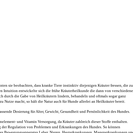
nnten
sie beobachten, dass kranke
Tiere instinktiv diejenigen Kräuter fressen, die
zu
 Intuition entwickelte sich die frühe Kräuterheilkunde die dann von verschieden
ch durch die Gabe von Heilkräutern
lindern, behandeln und oftmals sogar ganz
 Nutze macht, so hält die Natur auch für Hunde allerlei an Heilkräuter bereit.
assende Dosierung für Alter, Gewicht, Gesundheit und Persönlichkeit des Hundes.
enelement- und Vitamin Versorgung, da Kräuter zahlreich dieser Stoffe enthalten.
ung der Regulation von Problemen und Erkrankungen des Hundes. So können
 des Bewegungsapperates,Leber, Nieren, Hauterkrankungen, Magenerkrankungen un