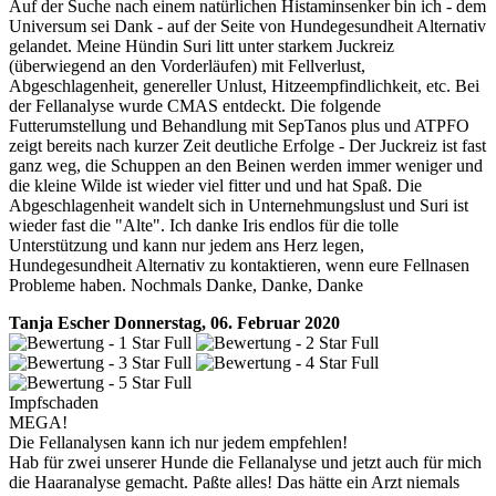
Auf der Suche nach einem natürlichen Histaminsenker bin ich - dem
Universum sei Dank - auf der Seite von Hundegesundheit Alternativ
gelandet. Meine Hündin Suri litt unter starkem Juckreiz
(überwiegend an den Vorderläufen) mit Fellverlust,
Abgeschlagenheit, genereller Unlust, Hitzeempfindlichkeit, etc. Bei
der Fellanalyse wurde CMAS entdeckt. Die folgende
Futterumstellung und Behandlung mit SepTanos plus und ATPFO
zeigt bereits nach kurzer Zeit deutliche Erfolge - Der Juckreiz ist fast
ganz weg, die Schuppen an den Beinen werden immer weniger und
die kleine Wilde ist wieder viel fitter und und hat Spaß. Die
Abgeschlagenheit wandelt sich in Unternehmungslust und Suri ist
wieder fast die "Alte". Ich danke Iris endlos für die tolle
Unterstützung und kann nur jedem ans Herz legen,
Hundegesundheit Alternativ zu kontaktieren, wenn eure Fellnasen
Probleme haben. Nochmals Danke, Danke, Danke
Tanja Escher
Donnerstag, 06. Februar 2020
Impfschaden
MEGA!
Die Fellanalysen kann ich nur jedem empfehlen!
Hab für zwei unserer Hunde die Fellanalyse und jetzt auch für mich
die Haaranalyse gemacht. Paßte alles! Das hätte ein Arzt niemals