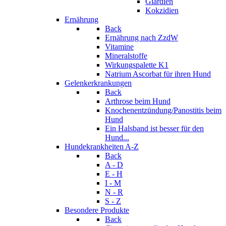
Giardien
Kokzidien
Ernährung
Back
Ernährung nach ZzdW
Vitamine
Mineralstoffe
Wirkungspalette K1
Natrium Ascorbat für ihren Hund
Gelenkerkrankungen
Back
Arthrose beim Hund
Knochenentzündung/Panostitis beim
Hund
Ein Halsband ist besser für den
Hund...
Hundekrankheiten A-Z
Back
A - D
E - H
I - M
N - R
S - Z
Besondere Produkte
Back