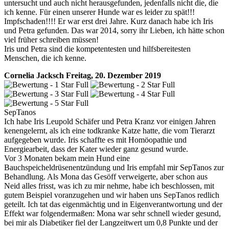
untersucht und auch nicht herausgefunden, jedenfalls nicht die, die
ich kenne. Für einen unserer Hunde war es leider zu spät!!!
Impfschaden!!!! Er war erst drei Jahre. Kurz danach habe ich Iris
und Petra gefunden. Das war 2014, sorry ihr Lieben, ich hätte schon
viel früher schreiben müssen!
Iris und Petra sind die kompetentesten und hilfsbereitesten
Menschen, die ich kenne.
Cornelia Jacksch
Freitag, 20. Dezember 2019
SepTanos
Ich habe Iris Leupold Schäfer und Petra Kranz vor einigen Jahren
kenengelernt, als ich eine todkranke Katze hatte, die vom Tierarzt
aufgegeben wurde. Iris schaffte es mit Homöopathie und
Energiearbeit, dass der Kater wieder ganz gesund wurde.
Vor 3 Monaten bekam mein Hund eine
Bauchspeicheldrüsenentzündung und Iris empfahl mir SepTanos zur
Behandlung. Als Mona das Gesöff verweigerte, aber schon aus
Neid alles frisst, was ich zu mir nehme, habe ich beschlossen, mit
gutem Beispiel voranzugehen und wir haben uns SepTanos redlich
geteilt. Ich tat das eigenmächtig und in Eigenverantwortung und der
Effekt war folgendermaßen: Mona war sehr schnell wieder gesund,
bei mir als Diabetiker fiel der Langzeitwert um 0,8 Punkte und der