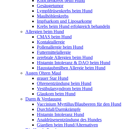
Knochenkrebs beim Hund
Gesäugetumor
Lympfdrüsenkrebs beim Hund
Maulhöhlenkrebs
Impfsarkom und Liposarkome
Krebs beim Hund erfolgreich behandeln
Allergien beim Hund
CMAS beim Hund
Kontaktallergie
Pollenallergie beim Hund
Futtermittelallergie
zerebrale Allergien beim Hund
Histamin Intoleranz & DAO beim Hund
Hausstaubmilben Allergie beim Hund
Augen Ohren Maul
grauer Star Hund
Ohrenentzündung beim Hund
Vestibularsyndrom beim Hund
Glaukom beim Hund
Darm & Verdauung
Vaccinium Myrtillus/Blaubeeren für den Hund
Durchfall/Darmkrämpfe
Histamin Intoleranz Hund
Analdrüsenentzündung des Hundes
Giardien beim Hund/Alternativen