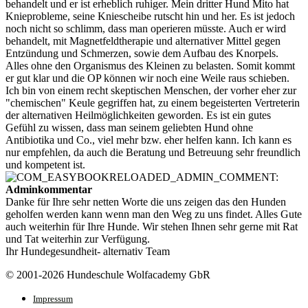
behandelt und er ist erheblich ruhiger. Mein dritter Hund Mito hat
Knieprobleme, seine Kniescheibe rutscht hin und her. Es ist jedoch
noch nicht so schlimm, dass man operieren müsste. Auch er wird
behandelt, mit Magnetfeldtherapie und alternativer Mittel gegen
Entzündung und Schmerzen, sowie dem Aufbau des Knorpels.
Alles ohne den Organismus des Kleinen zu belasten. Somit kommt
er gut klar und die OP können wir noch eine Weile raus schieben.
Ich bin von einem recht skeptischen Menschen, der vorher eher zur
"chemischen" Keule gegriffen hat, zu einem begeisterten Vertreterin
der alternativen Heilmöglichkeiten geworden. Es ist ein gutes
Gefühl zu wissen, dass man seinem geliebten Hund ohne
Antibiotika und Co., viel mehr bzw. eher helfen kann. Ich kann es
nur empfehlen, da auch die Beratung und Betreuung sehr freundlich
und kompetent ist.
Adminkommentar
Danke für Ihre sehr netten Worte die uns zeigen das den Hunden
geholfen werden kann wenn man den Weg zu uns findet. Alles Gute
auch weiterhin für Ihre Hunde. Wir stehen Ihnen sehr gerne mit Rat
und Tat weiterhin zur Verfügung.
Ihr Hundegesundheit- alternativ Team
© 2001-2026 Hundeschule Wolfacademy GbR
Impressum