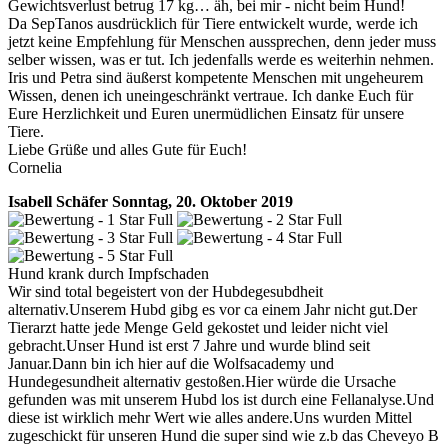
Gewichtsverlust betrug 17 kg… äh, bei mir - nicht beim Hund!
Da SepTanos ausdrücklich für Tiere entwickelt wurde, werde ich
jetzt keine Empfehlung für Menschen aussprechen, denn jeder muss
selber wissen, was er tut. Ich jedenfalls werde es weiterhin nehmen.
Iris und Petra sind äußerst kompetente Menschen mit ungeheurem
Wissen, denen ich uneingeschränkt vertraue. Ich danke Euch für
Eure Herzlichkeit und Euren unermüdlichen Einsatz für unsere
Tiere.
Liebe Grüße und alles Gute für Euch!
Cornelia
Isabell Schäfer
Sonntag, 20. Oktober 2019
Hund krank durch Impfschaden
Wir sind total begeistert von der Hubdegesubdheit
alternativ.Unserem Hubd gibg es vor ca einem Jahr nicht gut.Der
Tierarzt hatte jede Menge Geld gekostet und leider nicht viel
gebracht.Unser Hund ist erst 7 Jahre und wurde blind seit
Januar.Dann bin ich hier auf die Wolfsacademy und
Hundegesundheit alternativ gestoßen.Hier würde die Ursache
gefunden was mit unserem Hubd los ist durch eine Fellanalyse.Und
diese ist wirklich mehr Wert wie alles andere.Uns wurden Mittel
zugeschickt für unseren Hund die super sind wie z.b das Cheveyo B