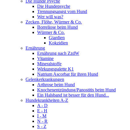
Die Hunde Psyche
Die Hundepsyche
Trennungsangst vom Hund
Wer will was?
Zecken, Flöhe, Würmer & Co.
Borreliose beim Hund
Würmer & Co.
Giardien
Kokzidien
Ernährung
Ernährung nach ZzdW
Vitamine
Mineralstoffe
Wirkungspalette K1
Natrium Ascorbat für ihren Hund
Gelenkerkrankungen
Arthrose beim Hund
Knochenentzündung/Panostitis beim Hund
Ein Halsband ist besser für den Hund...
Hundekrankheiten A-Z
A - D
E - H
I - M
N - R
S - Z