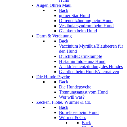
Hund
Augen Ohren Maul
Back
grauer Star Hund
Ohrenentzündung beim Hund
Vestibularsyndrom beim Hund
Glaukom beim Hund
Darm & Verdauung
Back
Vaccinium Myrtillus/Blaubeeren für
den Hund
Durchfall/Darmkrämpfe
Histamin Intoleranz Hund
Analdrüsenentzündung des Hundes
Giardien beim Hund/Alternativen
Die Hunde Psyche
Back
Die Hundepsyche
Trennungsangst vom Hund
Wer will was?
Zecken, Flöhe, Würmer & Co.
Back
Borreliose beim Hund
Würmer & Co.
Back