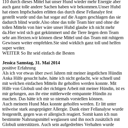
110 durch dieses Mittel hat unser Hund wieder mehr Energie aber
auch ganz tolle andere Sachen haben wir bekommen.Unser Hubd
hat einen Impfschaden erlitten das durch diese Fellanalye fest
gestellt wurde und das hat sogar auf die Augen geschlagen das sie
dadurch blind wurde.Also ohne das tolle Team hier und ohne die
tollen Mitteln von hier wäre unser Hubd glaube ich nicht mehr
da.Hier wird sich gut gekümmert und die Tiere liegen dem Team
sehr am Herzen.wir können diese Mittel und das Team mit ruhigem
Gewissen weiter empfehlen.Sie sind wirklich ganz toll und helfen
super weiter.
WEITER So Ihr seid einfach die Besten
Jessica
Samstag, 31. Mai 2014
positive Erfahrung
Als ich vor etwas über zwei Jahren mit meiner ängstlichen Hündin
Anka Hilfe gesucht habe, hätte ich nicht gedacht, wie schnell und
mit welchen einfachen Mitteln ihr geholfen werden konnte. Mit
Hilfe von Globuli und der richtigen Arbeit mit meiner Hündin, ist es
mir gelungen, aus ihr eine mittlerweile entspannte Hündin zu
machen. Das hätte ich mir so niemals vorstellen können.
Auch meinem Hund Max konnte geholfen werden. Er litt unter
teilweise stark ausgeprägter Allergie. Dank einer Fellanalyse wurde
festgestellt, gegen was er allergisch reagiert. Somit kann ich nun
bestimmte Nahrungsmittel weglassen und ihn noch zusätzlich mit
Globuli unterstützen. Auch sein aufgedrehtes Verhalten wurde