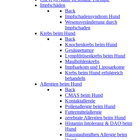
Impfschäden
Back
Impfschadensyndrom Hund
Wesensveränderung durch
Impfschaden
Krebs beim Hund
Back
Knochenkrebs beim Hund
Gesäugetumor
Lympfdrüsenkrebs beim Hund
Maulhöhlenkrebs
Impfsarkom und Liposarkome
Krebs beim Hund erfolgreich
behandeln
Allergien beim Hund
Back
CMAS beim Hund
Kontaktallergie
Pollenallergie beim Hund
Futtermittelallergie
zerebrale Allergien beim Hund
Histamin Intoleranz & DAO beim
Hund
Hausstaubmilben Allergie beim