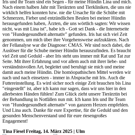
Iris und ihr Team sind ein Segen - für meine Hündin Lina und mich.
Nach einem halben Jahr mit Tierärzten und Tierkliniken, die uns nie
wirklich helfen konnten bzw. nie die Ursache für die Schübe mit
Schmerzen, Fieber und entzündlichen Beulen bei meiner Hündin
herausgefunden haben, Ärzten, die uns wörtlich sagten: Wir wissen
nicht, was mit Lina ist", habe ich - Gott sei Dank - die Internetseite
von "Hundegesundheit alternativ" gefunden. Iris hat sich viel Zeit
genommen, um mich über ihre Vorgehensweise aufzuklären. Nach
der Fellanalyse war die Diagnose: CMAS. Wir sind noch dabei, die
Auslöser für die Schube meiner Hündin herauszufinden. Es braucht
viel Zeit und Geduld - aber Iris steht uns immer mit Rat und Tat zur
Seite. Mit ihrer Erfahrung und vor allem auch mit ihrer liebe- und
verständnisvollen Art, begleitet und beruhigt sie mich und meine
damit auch meine Hündin. Die homöopathischen Mittel werden wir
nach und nach einsetzen - immer in Absprache mit Iris. Auch die
Futtereinstellung. Es wird sicher noch einige Zeit brauchen bis Lina
"eingestellt" ist, aber ich kann nur sagen, dass wir uns hier in den
allerbesten Händen fühlen! Zum Glück zieht unsere Tierärztin bei
der Behandlung in Notfällen nun mit. Ich kann Iris und Ihr Team
von "Hundegesundheit alternativ" von ganzem Herzen empfehlen.
Und Lina auch. Danke für eure Expertise, für die Geduld und den
gesunden Menschenverstand und für eure riesengroßes
Engagement!
Tina Fiesel
Freitag, 14. März 2025 | Ulm