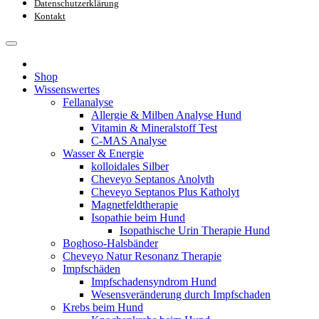
Datenschutzerklärung
Kontakt
Shop
Wissenswertes
Fellanalyse
Allergie & Milben Analyse Hund
Vitamin & Mineralstoff Test
C-MAS Analyse
Wasser & Energie
kolloidales Silber
Cheveyo Septanos Anolyth
Cheveyo Septanos Plus Katholyt
Magnetfeldtherapie
Isopathie beim Hund
Isopathische Urin Therapie Hund
Boghoso-Halsbänder
Cheveyo Natur Resonanz Therapie
Impfschäden
Impfschadensyndrom Hund
Wesensveränderung durch Impfschaden
Krebs beim Hund