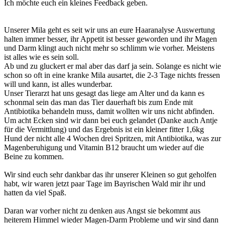
Ich möchte euch ein kleines Feedback geben.
Unserer Mila geht es seit wir uns an eure Haaranalyse Auswertung
halten immer besser, ihr Appetit ist besser geworden und ihr Magen
und Darm klingt auch nicht mehr so schlimm wie vorher. Meistens
ist alles wie es sein soll.
Ab und zu gluckert er mal aber das darf ja sein. Solange es nicht wie
schon so oft in eine kranke Mila ausartet, die 2-3 Tage nichts fressen
will und kann, ist alles wunderbar.
Unser Tierarzt hat uns gesagt das liege am Alter und da kann es
schonmal sein das man das Tier dauerhaft bis zum Ende mit
Antibiotika behandeln muss, damit wollten wir uns nicht abfinden.
Um acht Ecken sind wir dann bei euch gelandet (Danke auch Antje
für die Vermittlung) und das Ergebnis ist ein kleiner fitter 1,6kg
Hund der nicht alle 4 Wochen drei Spritzen, mit Antibiotika, was zur
Magenberuhigung und Vitamin B12 braucht um wieder auf die
Beine zu kommen.
Wir sind euch sehr dankbar das ihr unserer Kleinen so gut geholfen
habt, wir waren jetzt paar Tage im Bayrischen Wald mir ihr und
hatten da viel Spaß.
Daran war vorher nicht zu denken aus Angst sie bekommt aus
heiterem Himmel wieder Magen-Darm Probleme und wir sind dann