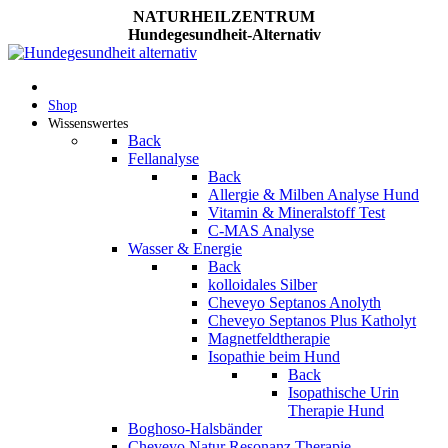
NATURHEILZENTRUM
Hundegesundheit-Alternativ
Shop
Wissenswertes
Back
Fellanalyse
Back
Allergie & Milben Analyse Hund
Vitamin & Mineralstoff Test
C-MAS Analyse
Wasser & Energie
Back
kolloidales Silber
Cheveyo Septanos Anolyth
Cheveyo Septanos Plus Katholyt
Magnetfeldtherapie
Isopathie beim Hund
Back
Isopathische Urin
Therapie Hund
Boghoso-Halsbänder
Cheveyo Natur Resonanz Therapie