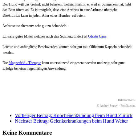
Der Hund will das Gelenk nicht belasten; vielleicht lahmt, er weil er Schmerzen hat, hebt
das Bein öfters an. Es ist möglich, dass eine Arthritis in eine Arthrose übergeht.
DieArthritis kann in jedem Alter eines Hundes auftreten.
Arthrose ist alternativ sehr gut zu behandeln.
Ein sehr gutes Mittel welches auch den Schmerz lindert ist
Glaxto Cane
Leichte und anfängliche Beschwerden können sehr gut mit Olibanum Kapseln behandelt
werden.
Die
Magnetfeld - Therapie
kann unterstützend eingesetzt werden und zeigt sehr gute
Erfolge bei einer regelmäßigen Anwendung.
Bildnachweis:
© Andrey Popov - Fotolia.com
Vorheriger Beitrag: Knochenentzündung beim Hund
Zurück
Nächster Beitrag: Gelenkerkrankungen beim Hund
Weiter
Keine Kommentare