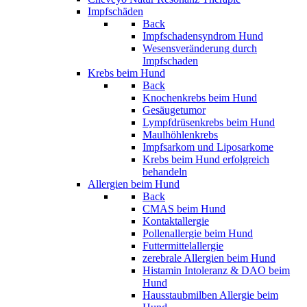
Impfschäden
Back
Impfschadensyndrom Hund
Wesensveränderung durch
Impfschaden
Krebs beim Hund
Back
Knochenkrebs beim Hund
Gesäugetumor
Lympfdrüsenkrebs beim Hund
Maulhöhlenkrebs
Impfsarkom und Liposarkome
Krebs beim Hund erfolgreich
behandeln
Allergien beim Hund
Back
CMAS beim Hund
Kontaktallergie
Pollenallergie beim Hund
Futtermittelallergie
zerebrale Allergien beim Hund
Histamin Intoleranz & DAO beim
Hund
Hausstaubmilben Allergie beim