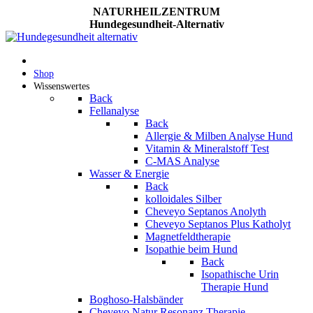
NATURHEILZENTRUM
Hundegesundheit-Alternativ
Shop
Wissenswertes
Back
Fellanalyse
Back
Allergie & Milben Analyse Hund
Vitamin & Mineralstoff Test
C-MAS Analyse
Wasser & Energie
Back
kolloidales Silber
Cheveyo Septanos Anolyth
Cheveyo Septanos Plus Katholyt
Magnetfeldtherapie
Isopathie beim Hund
Back
Isopathische Urin
Therapie Hund
Boghoso-Halsbänder
Cheveyo Natur Resonanz Therapie