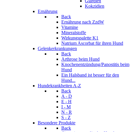
Giardien
Kokzidien
Ernährung
Back
Ernährung nach ZzdW
Vitamine
Mineralstoffe
Wirkungspalette K1
Natrium Ascorbat für ihren Hund
Gelenkerkrankungen
Back
Arthrose beim Hund
Knochenentzündung/Panostitis beim
Hund
Ein Halsband ist besser für den
Hund...
Hundekrankheiten A-Z
Back
A - D
E - H
I - M
N - R
S - Z
Besondere Produkte
Back