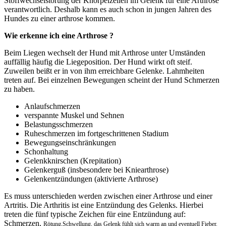
Stoffwechselstörung der Knorpelzellen im Gelenk für eine Arthrose
verantwortlich. Deshalb kann es auch schon in jungen Jahren des
Hundes zu einer arthrose kommen.
Wie erkenne ich eine Arthrose ?
Beim Liegen wechselt der Hund mit Arthrose unter Umständen
auffällig häufig die Liegeposition.
Der Hund wirkt oft steif.
Zuweilen beißt er in von ihm erreichbare Gelenke. Lahmheiten
treten auf. Bei einzelnen Bewegungen scheint der Hund Schmerzen
zu haben.
Anlaufschmerzen
verspannte Muskel und Sehnen
Belastungsschmerzen
Ruheschmerzen im fortgeschrittenen Stadium
Bewegungseinschränkungen
Schonhaltung
Gelenkknirschen (Krepitation)
Gelenkerguß (insbesondere bei Kniearthrose)
Gelenkentzündungen (aktivierte Arthrose)
Es muss unterschieden werden zwischen einer Arthrose und einer
Artritis. Die Arthritis ist eine Entzündung des Gelenks. Hierbei
treten die fünf typische Zeichen für eine Entzündung auf:
Schmerzen,
Rötung,
Schwellung, das Gelenk fühlt sich warm an und eventuell Fieber.