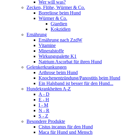
Wer will was?
Zecken, Flöhe, Würmer & Co.
Borreliose beim Hund
Würmer & Co.
Giardien
Kokzidien
Ernährung
Ernährung nach ZzdW
Vitamine
Mineralstoffe
Wirkungspalette K1
Natrium Ascorbat für ihren Hund
Gelenkerkrankungen
Arthrose beim Hund
Knochenentzündung/Panostitis beim Hund
Ein Halsband ist besser für den Hund...
Hundekrankheiten A-Z
A - D
E - H
I - M
N - R
S - Z
Besondere Produkte
Cistus incanus für den Hund
Maca für Hund und Mensch