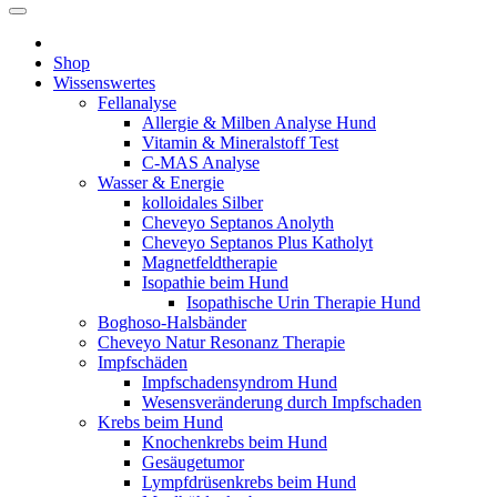
Shop
Wissenswertes
Fellanalyse
Allergie & Milben Analyse Hund
Vitamin & Mineralstoff Test
C-MAS Analyse
Wasser & Energie
kolloidales Silber
Cheveyo Septanos Anolyth
Cheveyo Septanos Plus Katholyt
Magnetfeldtherapie
Isopathie beim Hund
Isopathische Urin Therapie Hund
Boghoso-Halsbänder
Cheveyo Natur Resonanz Therapie
Impfschäden
Impfschadensyndrom Hund
Wesensveränderung durch Impfschaden
Krebs beim Hund
Knochenkrebs beim Hund
Gesäugetumor
Lympfdrüsenkrebs beim Hund