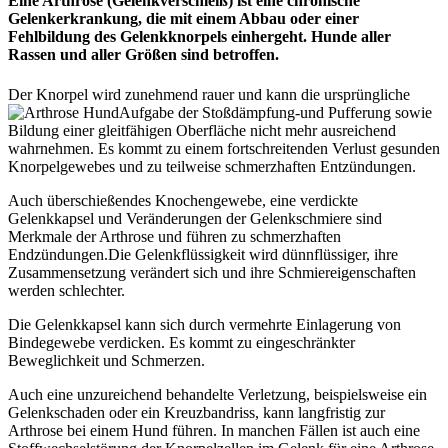
Eine Arthrose (Gelenkverschleiß) ist eine chronische
Gelenkerkrankung, die mit einem Abbau oder einer
Fehlbildung des Gelenkknorpels einhergeht.
Hunde aller
Rassen und aller Größen sind betroffen.
Der Knorpel wird zunehmend rauer und kann die ursprüngliche
Aufgabe der Stoßdämpfung-und Pufferung sowie
Bildung einer gleitfähigen Oberfläche nicht mehr ausreichend
wahrnehmen. Es kommt zu einem fortschreitenden Verlust gesunden
Knorpelgewebes und zu teilweise schmerzhaften Entzündungen.
Auch
überschießendes Knochengewebe, eine verdickte
Gelenkkapsel und Veränderungen der Gelenkschmiere sind
Merkmale der Arthrose und führen zu schmerzhaften
Endzündungen.
Die Gelenkflüssigkeit wird dünnflüssiger, ihre
Zusammensetzung verändert sich und ihre Schmiereigenschaften
werden schlechter.
Die Gelenkkapsel kann sich durch vermehrte Einlagerung von
Bindegewebe verdicken. Es kommt zu eingeschränkter
Beweglichkeit und Schmerzen.
Auch eine unzureichend behandelte Verletzung, beispielsweise ein
Gelenkschaden oder ein Kreuzbandriss, kann langfristig zur
Arthrose bei einem Hund führen. In manchen Fällen ist auch eine