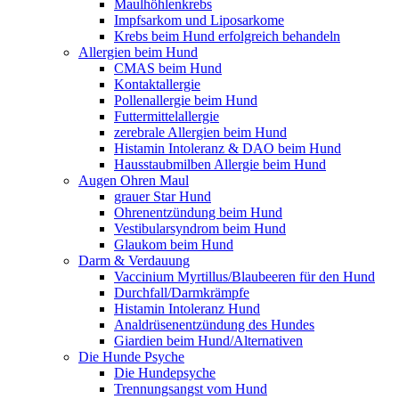
Maulhöhlenkrebs
Impfsarkom und Liposarkome
Krebs beim Hund erfolgreich behandeln
Allergien beim Hund
CMAS beim Hund
Kontaktallergie
Pollenallergie beim Hund
Futtermittelallergie
zerebrale Allergien beim Hund
Histamin Intoleranz & DAO beim Hund
Hausstaubmilben Allergie beim Hund
Augen Ohren Maul
grauer Star Hund
Ohrenentzündung beim Hund
Vestibularsyndrom beim Hund
Glaukom beim Hund
Darm & Verdauung
Vaccinium Myrtillus/Blaubeeren für den Hund
Durchfall/Darmkrämpfe
Histamin Intoleranz Hund
Analdrüsenentzündung des Hundes
Giardien beim Hund/Alternativen
Die Hunde Psyche
Die Hundepsyche
Trennungsangst vom Hund