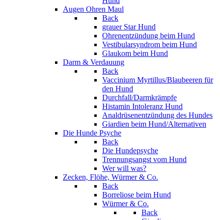
Hund
Augen Ohren Maul
Back
grauer Star Hund
Ohrenentzündung beim Hund
Vestibularsyndrom beim Hund
Glaukom beim Hund
Darm & Verdauung
Back
Vaccinium Myrtillus/Blaubeeren für
den Hund
Durchfall/Darmkrämpfe
Histamin Intoleranz Hund
Analdrüsenentzündung des Hundes
Giardien beim Hund/Alternativen
Die Hunde Psyche
Back
Die Hundepsyche
Trennungsangst vom Hund
Wer will was?
Zecken, Flöhe, Würmer & Co.
Back
Borreliose beim Hund
Würmer & Co.
Back