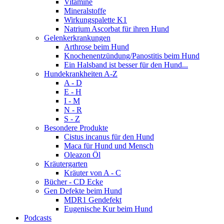
Vitamine
Mineralstoffe
Wirkungspalette K1
Natrium Ascorbat für ihren Hund
Gelenkerkrankungen
Arthrose beim Hund
Knochenentzündung/Panostitis beim Hund
Ein Halsband ist besser für den Hund...
Hundekrankheiten A-Z
A - D
E - H
I - M
N - R
S - Z
Besondere Produkte
Cistus incanus für den Hund
Maca für Hund und Mensch
Oleazon Öl
Kräutergarten
Kräuter von A - C
Bücher - CD Ecke
Gen Defekte beim Hund
MDR1 Gendefekt
Eugenische Kur beim Hund
Podcasts