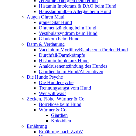
zerebrale Allergien beim Hund
Histamin Intoleranz & DAO beim Hund
Hausstaubmilben Allergie beim Hund
Augen Ohren Maul
grauer Star Hund
Ohrenentzündung beim Hund
Vestibularsyndrom beim Hund
Glaukom beim Hund
Darm & Verdauung
Vaccinium Myrtillus/Blaubeeren für den Hund
Durchfall/Darmkrämpfe
Histamin Intoleranz Hund
Analdrüsenentzündung des Hundes
Giardien beim Hund/Alternativen
Die Hunde Psyche
Die Hundepsyche
Trennungsangst vom Hund
Wer will was?
Zecken, Flöhe, Würmer & Co.
Borreliose beim Hund
Würmer & Co.
Giardien
Kokzidien
Ernährung
Ernährung nach ZzdW