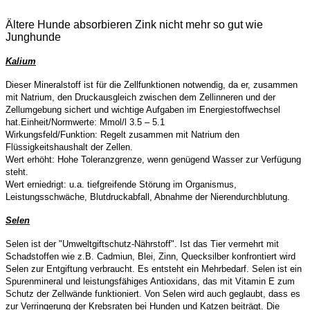
Ältere Hunde absorbieren Zink nicht mehr so gut wie
Junghunde
Kalium
Dieser Mineralstoff ist für die Zellfunktionen notwendig, da er, zusammen
mit Natrium, den Druckausgleich zwischen dem Zellinneren und der
Zellumgebung sichert und wichtige Aufgaben im Energiestoffwechsel
hat.Einheit/Normwerte: Mmol/l 3.5 – 5.1
Wirkungsfeld/Funktion: Regelt zusammen mit Natrium den
Flüssigkeitshaushalt der Zellen.
Wert erhöht: Hohe Toleranzgrenze, wenn genügend Wasser zur Verfügung
steht.
Wert erniedrigt: u.a. tiefgreifende Störung im Organismus,
Leistungsschwäche, Blutdruckabfall, Abnahme der Nierendurchblutung.
Selen
Selen ist der "Umweltgiftschutz-Nährstoff". Ist das Tier vermehrt mit
Schadstoffen wie z.B. Cadmiun, Blei, Zinn, Quecksilber konfrontiert wird
Selen zur Entgiftung verbraucht. Es entsteht ein Mehrbedarf.
Selen ist ein
Spurenmineral und leistungsfähiges Antioxidans, das mit Vitamin E zum
Schutz der Zellwände funktioniert. Von Selen wird auch geglaubt, dass es
zur Verringerung der Krebsraten bei Hunden und Katzen beiträgt. Die