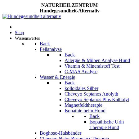
NATURHEILZENTRUM
Hundegesundheit-Alternativ
Shop
Wissenswertes
Back
Fellanalyse
Back
Allergie & Milben Analyse Hund
Vitamin & Mineralstoff Test
C-MAS Analyse
Wasser & Energie
Back
kolloidales Silber
Cheveyo Septanos Anolyth
Cheveyo Septanos Plus Katholyt
Magnetfeldtherapie
Isopathie beim Hund
Back
Isopathische Urin
Therapie Hund
Boghoso-Halsbänder
Cheveyo Natur Resonanz Therapie