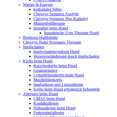
Wasser & Energie
kolloidales Silber
Cheveyo Septanos Anolyth
Cheveyo Septanos Plus Katholyt
Magnetfeldtherapie
Isopathie beim Hund
Isopathische Urin Therapie Hund
Boghoso-Halsbänder
Cheveyo Natur Resonanz Therapie
Impfschäden
Impfschadensyndrom Hund
Wesensveränderung durch Impfschaden
Krebs beim Hund
Knochenkrebs beim Hund
Gesäugetumor
Lympfdrüsenkrebs beim Hund
Maulhöhlenkrebs
Impfsarkom und Liposarkome
Krebs beim Hund erfolgreich behandeln
Allergien beim Hund
CMAS beim Hund
Kontaktallergie
Pollenallergie beim Hund
Futtermittelallergie