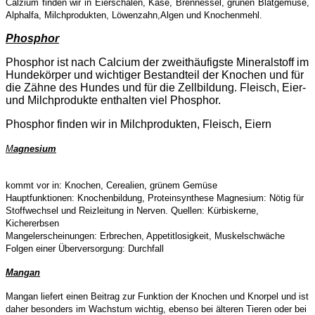
Calzium finden wir in Eierschalen, Käse, Brennessel, grünen Blatgemüse,
Alphalfa, Milchprodukten, Löwenzahn,Algen und Knochenmehl.
Phosphor
Phosphor ist nach Calcium der zweithäufigste Mineralstoff im
Hundekörper und wichtiger Bestandteil der Knochen und für
die Zähne des Hundes und für die Zellbildung. Fleisch, Eier-
und Milchprodukte enthalten viel Phosphor.
Phosphor finden wir in Milchprodukten, Fleisch, Eiern
M
agnesium
kommt vor in: Knochen, Cerealien, grünem Gemüse
Hauptfunktionen: Knochenbildung, Proteinsynthese Magnesium: Nötig für
Stoffwechsel und Reizleitung in Nerven. Quellen: Kürbiskerne,
Kichererbsen
Mangelerscheinungen: Erbrechen, Appetitlosigkeit, Muskelschwäche
Folgen einer Überversorgung: Durchfall
Mangan
Mangan liefert einen Beitrag zur Funktion der Knochen und Knorpel und ist
daher besonders im Wachstum wichtig, ebenso bei älteren Tieren oder bei