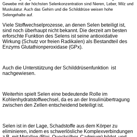
Gewebe mit der höchsten Selenkonzentration sind Nieren, Leber, Milz und
Muskulatur. Auch das Gehirn und die Schilddrüse weisen hohe
Selengehalte auf.
Viele Stoffwechselprozesse, an denen Selen beteiligt ist,
sind noch überhaupt nicht bekannt. Die derzeit am besten
erforschte Funktion des Selens ist seine antioxidative
Wirkung (Schutz vor freien Radikalen) als Bestandteil des
Enzyms Glutathionperoxidase (GPx).
Auch die Unterstützung der Schilddrüsenfunktion ist
nachgewiesen.
Weiterhin spielt Selen eine bedeutende Rolle im
Kohlenhydratstoffwechsel, da es an der Insulinübertragung
zwischen den Zellen entscheidend beteiligt ist.
Selen ist in der Lage, Schadstoffe aus dem Körper zu
eliminieren, indem es schwerlösliche Komplexverbindungen
z.B. mit Metallen (Blei, Quecksilber, Cadmium) bildet, und