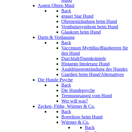
Hund
Augen Ohren Maul
Back
grauer Star Hund
Ohrenentzündung beim Hund
Vestibularsyndrom beim Hund
Glaukom beim Hund
Darm & Verdauung
Back
Vaccinium Myrtillus/Blaubeeren für
den Hund
Durchfall/Darmkrämpfe
Histamin Intoleranz Hund
Analdrüsenentzündung des Hundes
Giardien beim Hund/Alternativen
Die Hunde Psyche
Back
Die Hundepsyche
Trennungsangst vom Hund
Wer will was?
Zecken, Flöhe, Würmer & Co.
Back
Borreliose beim Hund
Würmer & Co.
Back