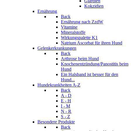
Giardien
Kokzidien
Ernährung
Back
Ernährung nach ZzdW
Vitamine
Mineralstoffe
Wirkungspalette K1
Natrium Ascorbat für ihren Hund
Gelenkerkrankungen
Back
Arthrose beim Hund
Knochenentzündung/Panostitis beim
Hund
Ein Halsband ist besser für den
Hund...
Hundekrankheiten A-Z
Back
A - D
E - H
I - M
N - R
S - Z
Besondere Produkte
Back