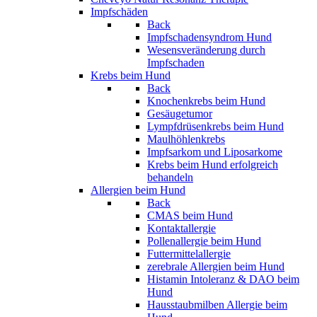
Impfschäden
Back
Impfschadensyndrom Hund
Wesensveränderung durch
Impfschaden
Krebs beim Hund
Back
Knochenkrebs beim Hund
Gesäugetumor
Lympfdrüsenkrebs beim Hund
Maulhöhlenkrebs
Impfsarkom und Liposarkome
Krebs beim Hund erfolgreich
behandeln
Allergien beim Hund
Back
CMAS beim Hund
Kontaktallergie
Pollenallergie beim Hund
Futtermittelallergie
zerebrale Allergien beim Hund
Histamin Intoleranz & DAO beim
Hund
Hausstaubmilben Allergie beim