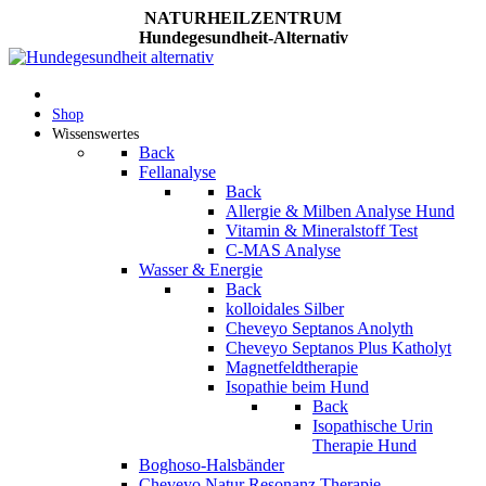
NATURHEILZENTRUM
Hundegesundheit-Alternativ
Shop
Wissenswertes
Back
Fellanalyse
Back
Allergie & Milben Analyse Hund
Vitamin & Mineralstoff Test
C-MAS Analyse
Wasser & Energie
Back
kolloidales Silber
Cheveyo Septanos Anolyth
Cheveyo Septanos Plus Katholyt
Magnetfeldtherapie
Isopathie beim Hund
Back
Isopathische Urin
Therapie Hund
Boghoso-Halsbänder
Cheveyo Natur Resonanz Therapie