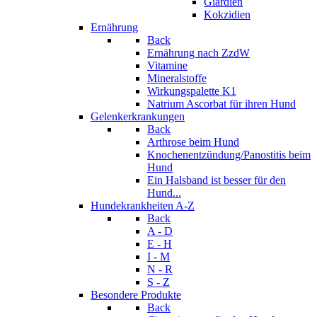
Giardien
Kokzidien
Ernährung
Back
Ernährung nach ZzdW
Vitamine
Mineralstoffe
Wirkungspalette K1
Natrium Ascorbat für ihren Hund
Gelenkerkrankungen
Back
Arthrose beim Hund
Knochenentzündung/Panostitis beim
Hund
Ein Halsband ist besser für den
Hund...
Hundekrankheiten A-Z
Back
A - D
E - H
I - M
N - R
S - Z
Besondere Produkte
Back