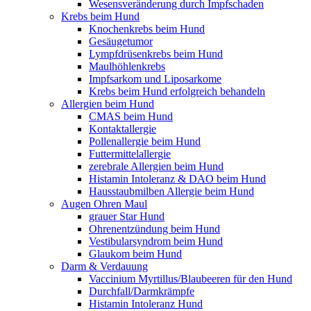
Wesensveränderung durch Impfschaden
Krebs beim Hund
Knochenkrebs beim Hund
Gesäugetumor
Lympfdrüsenkrebs beim Hund
Maulhöhlenkrebs
Impfsarkom und Liposarkome
Krebs beim Hund erfolgreich behandeln
Allergien beim Hund
CMAS beim Hund
Kontaktallergie
Pollenallergie beim Hund
Futtermittelallergie
zerebrale Allergien beim Hund
Histamin Intoleranz & DAO beim Hund
Hausstaubmilben Allergie beim Hund
Augen Ohren Maul
grauer Star Hund
Ohrenentzündung beim Hund
Vestibularsyndrom beim Hund
Glaukom beim Hund
Darm & Verdauung
Vaccinium Myrtillus/Blaubeeren für den Hund
Durchfall/Darmkrämpfe
Histamin Intoleranz Hund