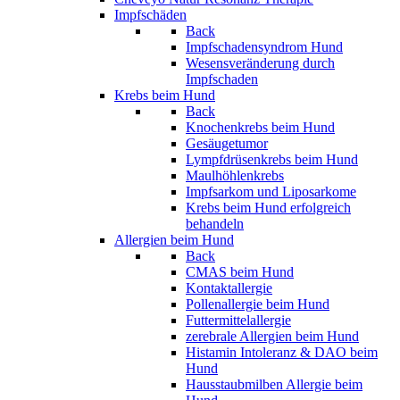
Impfschäden
Back
Impfschadensyndrom Hund
Wesensveränderung durch
Impfschaden
Krebs beim Hund
Back
Knochenkrebs beim Hund
Gesäugetumor
Lympfdrüsenkrebs beim Hund
Maulhöhlenkrebs
Impfsarkom und Liposarkome
Krebs beim Hund erfolgreich
behandeln
Allergien beim Hund
Back
CMAS beim Hund
Kontaktallergie
Pollenallergie beim Hund
Futtermittelallergie
zerebrale Allergien beim Hund
Histamin Intoleranz & DAO beim
Hund
Hausstaubmilben Allergie beim