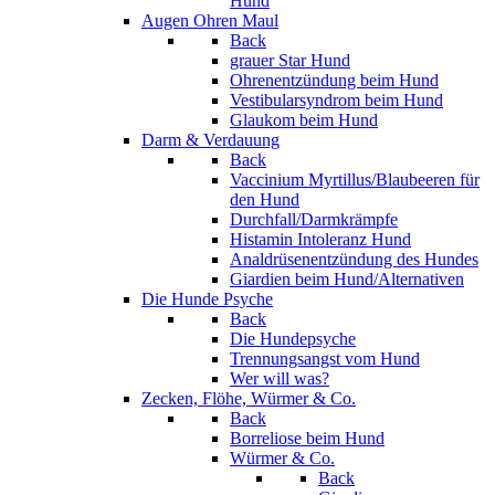
Hund
Augen Ohren Maul
Back
grauer Star Hund
Ohrenentzündung beim Hund
Vestibularsyndrom beim Hund
Glaukom beim Hund
Darm & Verdauung
Back
Vaccinium Myrtillus/Blaubeeren für
den Hund
Durchfall/Darmkrämpfe
Histamin Intoleranz Hund
Analdrüsenentzündung des Hundes
Giardien beim Hund/Alternativen
Die Hunde Psyche
Back
Die Hundepsyche
Trennungsangst vom Hund
Wer will was?
Zecken, Flöhe, Würmer & Co.
Back
Borreliose beim Hund
Würmer & Co.
Back