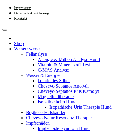
Impressum
Datenschutzerklärung
Kontakt
Shop
Wissenswertes
Fellanalyse
Allergie & Milben Analyse Hund
Vitamin & Mineralstoff Test
C-MAS Analyse
Wasser & Energie
kolloidales Silber
Cheveyo Septanos Anolyth
Cheveyo Septanos Plus Katholyt
Magnetfeldtherapie
Isopathie beim Hund
Isopathische Urin Therapie Hund
Boghoso-Halsbänder
Cheveyo Natur Resonanz Therapie
Impfschäden
Impfschadensyndrom Hund