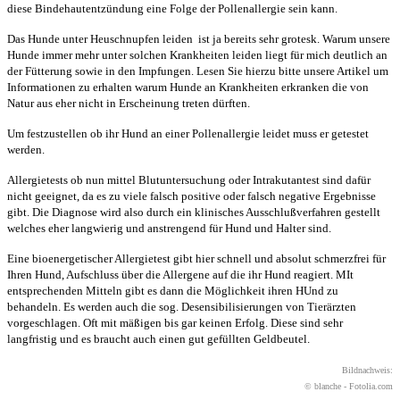
diese Bindehautentzündung eine Folge der Pollenallergie sein kann.
Das Hunde unter Heuschnupfen leiden ist ja bereits sehr grotesk. Warum unsere
Hunde immer mehr unter solchen Krankheiten leiden liegt für mich deutlich an
der Fütterung sowie in den Impfungen. Lesen Sie hierzu bitte unsere Artikel um
Informationen zu erhalten warum Hunde an Krankheiten erkranken die von
Natur aus eher nicht in Erscheinung treten dürften.
Um festzustellen ob ihr Hund an einer Pollenallergie leidet muss er getestet
werden.
Allergietests ob nun mittel Blutuntersuchung oder Intrakutantest sind dafür
nicht geeignet, da es zu viele falsch positive oder falsch negative Ergebnisse
gibt. Die Diagnose wird also durch ein klinisches Ausschlußverfahren gestellt
welches eher langwierig und anstrengend für Hund und Halter sind.
Eine bioenergetischer Allergietest gibt hier schnell und absolut schmerzfrei für
Ihren Hund, Aufschluss über die Allergene auf die ihr Hund reagiert. MIt
entsprechenden Mitteln gibt es dann die Möglichkeit ihren HUnd zu
behandeln. Es werden auch die sog. Desensibilisierungen von Tierärzten
vorgeschlagen. Oft mit mäßigen bis gar keinen Erfolg. Diese sind sehr
langfristig und es braucht auch einen gut gefüllten Geldbeutel.
Bildnachweis:
© blanche - Fotolia.com