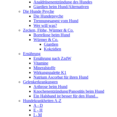
Analdrüsenentzündung des Hundes
Giardien beim Hund/Alternativen
Die Hunde Psyche
Die Hundepsyche
Trennungsangst vom Hund
Wer will was?
Zecken, Flöhe, Würmer & Co.
Borreliose beim Hund
Würmer & Co.
Giardien
Kokzidien
Ernährung
Ernährung nach ZzdW
Vitamine
Mineralstoffe
Wirkungspalette K1
Natrium Ascorbat für ihren Hund
Gelenkerkrankungen
Arthrose beim Hund
Knochenentzündung/Panostitis beim Hund
Ein Halsband ist besser für den Hund...
Hundekrankheiten A-Z
A - D
E - H
I - M