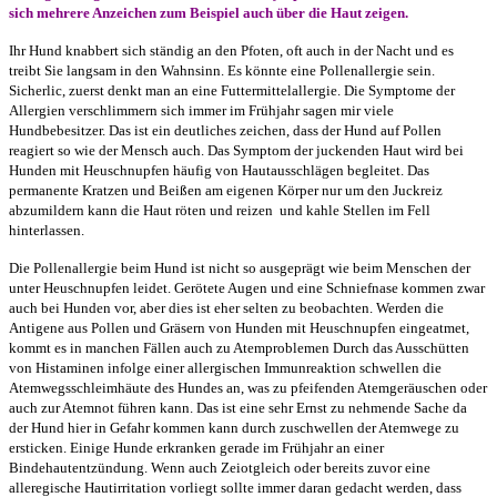
sich mehrere Anzeichen zum Beispiel auch über die Haut zeigen.
Ihr Hund knabbert sich ständig an den Pfoten, oft auch in der Nacht und es
treibt Sie langsam in den Wahnsinn. Es könnte eine Pollenallergie sein.
Sicherlic, zuerst denkt man an eine Futtermittelallergie. Die Symptome der
Allergien verschlimmern sich immer im Frühjahr sagen mir viele
Hundbebesitzer. Das ist ein deutliches zeichen, dass der Hund auf Pollen
reagiert so wie der Mensch auch. Das Symptom der juckenden Haut wird bei
Hunden mit Heuschnupfen häufig von Hautausschlägen begleitet. Das
permanente Kratzen und Beißen am eigenen Körper nur um den Juckreiz
abzumildern kann die Haut röten und reizen und kahle Stellen im Fell
hinterlassen.
Die Pollenallergie beim Hund ist nicht so ausgeprägt wie beim Menschen der
unter Heuschnupfen leidet. Gerötete Augen und eine Schniefnase kommen zwar
auch bei Hunden vor, aber dies ist eher selten zu beobachten. Werden die
Antigene aus Pollen und Gräsern von Hunden mit Heuschnupfen eingeatmet,
kommt es in manchen Fällen auch zu Atemproblemen Durch das Ausschütten
von Histaminen infolge einer allergischen Immunreaktion schwellen die
Atemwegsschleimhäute des Hundes an, was zu pfeifenden Atemgeräuschen oder
auch zur Atemnot führen kann. Das ist eine sehr Ernst zu nehmende Sache da
der Hund hier in Gefahr kommen kann durch zuschwellen der Atemwege zu
ersticken. Einige Hunde erkranken gerade im Frühjahr an einer
Bindehautentzündung. Wenn auch Zeiotgleich oder bereits zuvor eine
alleregische Hautirritation vorliegt sollte immer daran gedacht werden, dass