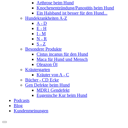
Arthrose beim Hund
Knochenentzündung/Panostitis beim Hund
Ein Halsband ist besser für den Hund...
Hundekrankheiten A-Z
A - D
E - H
I - M
N - R
S - Z
Besondere Produkte
Cistus incanus für den Hund
Maca für Hund und Mensch
Oleazon Öl
Kräutergarten
Kräuter von A - C
Bücher - CD Ecke
Gen Defekte beim Hund
MDR1 Gendefekt
Eugenische Kur beim Hund
Podcasts
Blog
Kundenmeinungen