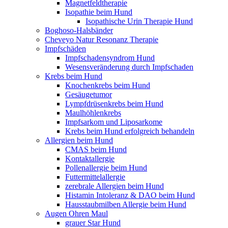
Magnetfeldtherapie
Isopathie beim Hund
Isopathische Urin Therapie Hund
Boghoso-Halsbänder
Cheveyo Natur Resonanz Therapie
Impfschäden
Impfschadensyndrom Hund
Wesensveränderung durch Impfschaden
Krebs beim Hund
Knochenkrebs beim Hund
Gesäugetumor
Lympfdrüsenkrebs beim Hund
Maulhöhlenkrebs
Impfsarkom und Liposarkome
Krebs beim Hund erfolgreich behandeln
Allergien beim Hund
CMAS beim Hund
Kontaktallergie
Pollenallergie beim Hund
Futtermittelallergie
zerebrale Allergien beim Hund
Histamin Intoleranz & DAO beim Hund
Hausstaubmilben Allergie beim Hund
Augen Ohren Maul
grauer Star Hund