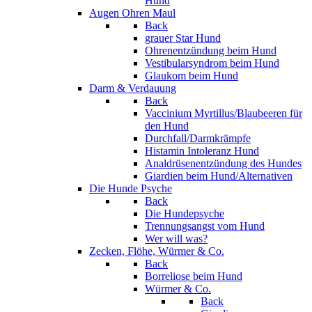
Hund
Augen Ohren Maul
Back
grauer Star Hund
Ohrenentzündung beim Hund
Vestibularsyndrom beim Hund
Glaukom beim Hund
Darm & Verdauung
Back
Vaccinium Myrtillus/Blaubeeren für
den Hund
Durchfall/Darmkrämpfe
Histamin Intoleranz Hund
Analdrüsenentzündung des Hundes
Giardien beim Hund/Alternativen
Die Hunde Psyche
Back
Die Hundepsyche
Trennungsangst vom Hund
Wer will was?
Zecken, Flöhe, Würmer & Co.
Back
Borreliose beim Hund
Würmer & Co.
Back