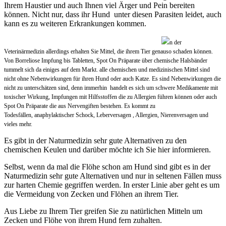
Ihrem Haustier und auch Ihnen viel Ärger und Pein bereiten
können. Nicht nur, dass ihr Hund unter diesen Parasiten leidet, auch
kann es zu weiteren Erkrankungen kommen.
n der
Veterinärmedizin allerdings erhalten Sie Mittel, die ihrem Tier genauso schaden können.
Von Borreliose Impfung bis Tabletten, Spot On Präparate über chemische Halsbänder
tummelt sich da einiges auf dem Markt. alle chemischen und medizinischen Mittel sind
nicht ohne Nebenwirkungen für ihren Hund oder auch Katze. Es sind Nebenwirkungen die
nicht zu unterschätzen sind, denn immerhin handelt es sich um schwere Medikamente mit
toxischer Wirkung, Impfungen mit Hilfsstoffen die zu Allergien führen können oder auch
Spot On Präparate die aus Nervengiften bestehen. Es kommt zu
Todesfällen, anaphylaktischer Schock, Leberversagen , Allergien, Nierenversagen und
vieles mehr.
Es gibt in der Naturmedizin sehr gute Alternativen zu den
chemischen Keulen und darüber möchte ich Sie hier informieren.
Selbst, wenn da mal die Flöhe schon am Hund sind gibt es in der
Naturmedizin sehr gute Alternativen und nur in seltenen Fällen muss
zur harten Chemie gegriffen werden. In erster Linie aber geht es um
die Vermeidung von Zecken und Flöhen an ihrem Tier.
Aus Liebe zu Ihrem Tier greifen Sie zu natürlichen Mitteln um
Zecken und Flöhe von ihrem Hund fern zuhalten.