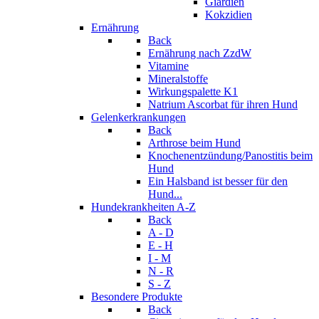
Giardien
Kokzidien
Ernährung
Back
Ernährung nach ZzdW
Vitamine
Mineralstoffe
Wirkungspalette K1
Natrium Ascorbat für ihren Hund
Gelenkerkrankungen
Back
Arthrose beim Hund
Knochenentzündung/Panostitis beim
Hund
Ein Halsband ist besser für den
Hund...
Hundekrankheiten A-Z
Back
A - D
E - H
I - M
N - R
S - Z
Besondere Produkte
Back