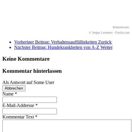
Bildnachweis:
© Sergey Lavrentev - Fotolia.com
Vorheriger Beitrag: Verhaltensauffälligkeiten
Zurück
Nächster Beitrag: Hundekrankheiten von A-Z
Weiter
Keine Kommentare
Kommentar hinterlassen
Als Antwort auf
Some User
Abbrechen
Name
*
E-Mail-Addresse
*
Kommentar Text
*