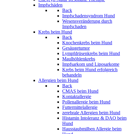
Impfschäden
Back
Impfschadensyndrom Hund
Wesensveränderung durch
Impfschaden
Krebs beim Hund
Back
Knochenkrebs beim Hund
Gesäugetumor
Lympfdrüsenkrebs beim Hund
Maulhöhlenkrebs
Impfsarkom und Liposarkome
Krebs beim Hund erfolgreich
behandeln
Allergien beim Hund
Back
CMAS beim Hund
Kontaktallergie
Pollenallergie beim Hund
Futtermittelallergie
zerebrale Allergien beim Hund
Histamin Intoleranz & DAO beim
Hund
Hausstaubmilben Allergie beim