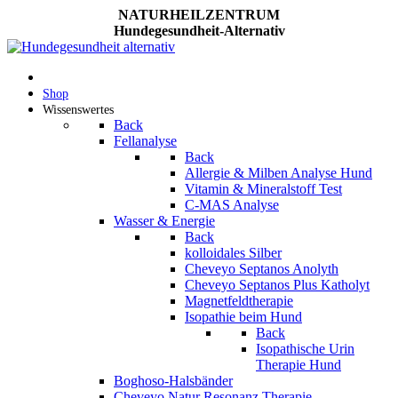
NATURHEILZENTRUM
Hundegesundheit-Alternativ
Shop
Wissenswertes
Back
Fellanalyse
Back
Allergie & Milben Analyse Hund
Vitamin & Mineralstoff Test
C-MAS Analyse
Wasser & Energie
Back
kolloidales Silber
Cheveyo Septanos Anolyth
Cheveyo Septanos Plus Katholyt
Magnetfeldtherapie
Isopathie beim Hund
Back
Isopathische Urin
Therapie Hund
Boghoso-Halsbänder
Cheveyo Natur Resonanz Therapie