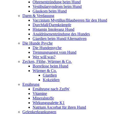
Ohrenentzündung beim Hund
Vestibularsyndrom beim Hund
Glaukom beim Hund
Darm & Verdauung
Vaccinium Myrtillus/Blaubeeren für den Hund
Durchfall/Darmkrämpfe
Histamin Intoleranz Hund
Analdrüsenentzündung des Hundes
Giardien beim Hund/Alternativen
Die Hunde Psyche
Die Hundepsyche
Trennungsangst vom Hund
Wer will was?
Zecken, Flöhe, Würmer & Co.
Borreliose beim Hund
Würmer & Co.
Giardien
Kokzidien
Ernährung
Ernährung nach ZzdW
Vitamine
Mineralstoffe
Wirkungspalette K1
Natrium Ascorbat für ihren Hund
Gelenkerkrankungen