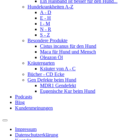
Ein Halsband ist besser für den Hund...
Hundekrankheiten A-Z
A - D
E - H
I - M
N - R
S - Z
Besondere Produkte
Cistus incanus für den Hund
Maca für Hund und Mensch
Oleazon Öl
Kräutergarten
Kräuter von A - C
Bücher - CD Ecke
Gen Defekte beim Hund
MDR1 Gendefekt
Eugenische Kur beim Hund
Podcasts
Blog
Kundenmeinungen
Impressum
Datenschutzerklärung