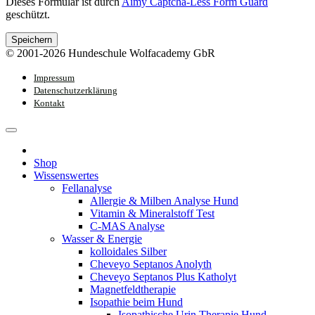
Dieses Formular ist durch
Aimy Captcha-Less Form Guard
geschützt.
Speichern
© 2001-2026 Hundeschule Wolfacademy GbR
Impressum
Datenschutzerklärung
Kontakt
Shop
Wissenswertes
Fellanalyse
Allergie & Milben Analyse Hund
Vitamin & Mineralstoff Test
C-MAS Analyse
Wasser & Energie
kolloidales Silber
Cheveyo Septanos Anolyth
Cheveyo Septanos Plus Katholyt
Magnetfeldtherapie
Isopathie beim Hund
Isopathische Urin Therapie Hund