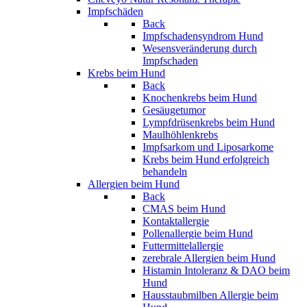
Impfschäden
Back
Impfschadensyndrom Hund
Wesensveränderung durch
Impfschaden
Krebs beim Hund
Back
Knochenkrebs beim Hund
Gesäugetumor
Lympfdrüsenkrebs beim Hund
Maulhöhlenkrebs
Impfsarkom und Liposarkome
Krebs beim Hund erfolgreich
behandeln
Allergien beim Hund
Back
CMAS beim Hund
Kontaktallergie
Pollenallergie beim Hund
Futtermittelallergie
zerebrale Allergien beim Hund
Histamin Intoleranz & DAO beim
Hund
Hausstaubmilben Allergie beim