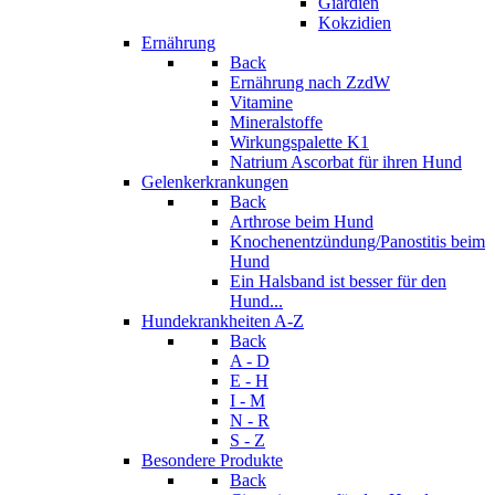
Giardien
Kokzidien
Ernährung
Back
Ernährung nach ZzdW
Vitamine
Mineralstoffe
Wirkungspalette K1
Natrium Ascorbat für ihren Hund
Gelenkerkrankungen
Back
Arthrose beim Hund
Knochenentzündung/Panostitis beim
Hund
Ein Halsband ist besser für den
Hund...
Hundekrankheiten A-Z
Back
A - D
E - H
I - M
N - R
S - Z
Besondere Produkte
Back