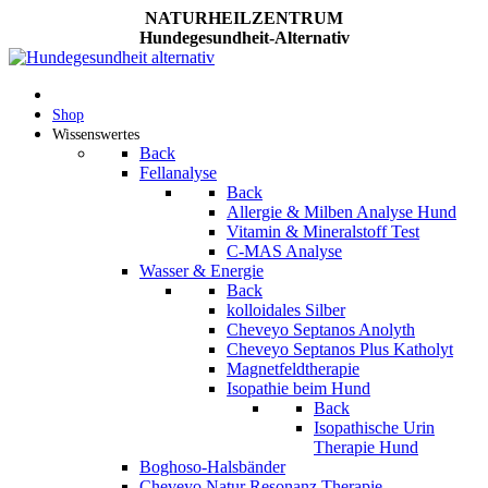
NATURHEILZENTRUM
Hundegesundheit-Alternativ
Shop
Wissenswertes
Back
Fellanalyse
Back
Allergie & Milben Analyse Hund
Vitamin & Mineralstoff Test
C-MAS Analyse
Wasser & Energie
Back
kolloidales Silber
Cheveyo Septanos Anolyth
Cheveyo Septanos Plus Katholyt
Magnetfeldtherapie
Isopathie beim Hund
Back
Isopathische Urin
Therapie Hund
Boghoso-Halsbänder
Cheveyo Natur Resonanz Therapie