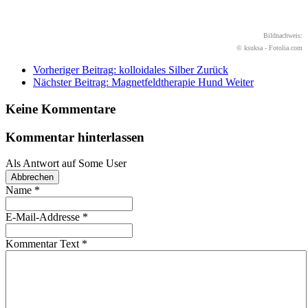
Bildnachweis:
© ksuksa - Fotolia.com
Vorheriger Beitrag: kolloidales Silber
Zurück
Nächster Beitrag: Magnetfeldtherapie Hund
Weiter
Keine Kommentare
Kommentar hinterlassen
Als Antwort auf
Some User
Abbrechen
Name
*
E-Mail-Addresse
*
Kommentar Text
*