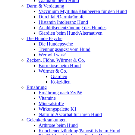
Glaukom beim Hund
Darm & Verdauung
Vaccinium Myrtillus/Blaubeeren für den Hund
Durchfall/Darmkrämpfe
Histamin Intoleranz Hund
Analdrüsenentzündung des Hundes
Giardien beim Hund/Alternativen
Die Hunde Psyche
Die Hundepsyche
Trennungsangst vom Hund
Wer will was?
Zecken, Flöhe, Würmer & Co.
Borreliose beim Hund
Würmer & Co.
Giardien
Kokzidien
Ernährung
Ernährung nach ZzdW
Vitamine
Mineralstoffe
Wirkungspalette K1
Natrium Ascorbat für ihren Hund
Gelenkerkrankungen
Arthrose beim Hund
Knochenentzündung/Panostitis beim Hund