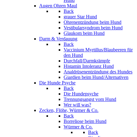
Hund
Augen Ohren Maul
Back
grauer Star Hund
Ohrenentzündung beim Hund
Vestibularsyndrom beim Hund
Glaukom beim Hund
Darm & Verdauung
Back
Vaccinium Myrtillus/Blaubeeren für
den Hund
Durchfall/Darmkrämpfe
Histamin Intoleranz Hund
Analdrüsenentzündung des Hundes
Giardien beim Hund/Alternativen
Die Hunde Psyche
Back
Die Hundepsyche
Trennungsangst vom Hund
Wer will was?
Zecken, Flöhe, Würmer & Co.
Back
Borreliose beim Hund
Würmer & Co.
Back