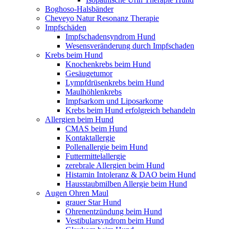
Boghoso-Halsbänder
Cheveyo Natur Resonanz Therapie
Impfschäden
Impfschadensyndrom Hund
Wesensveränderung durch Impfschaden
Krebs beim Hund
Knochenkrebs beim Hund
Gesäugetumor
Lympfdrüsenkrebs beim Hund
Maulhöhlenkrebs
Impfsarkom und Liposarkome
Krebs beim Hund erfolgreich behandeln
Allergien beim Hund
CMAS beim Hund
Kontaktallergie
Pollenallergie beim Hund
Futtermittelallergie
zerebrale Allergien beim Hund
Histamin Intoleranz & DAO beim Hund
Hausstaubmilben Allergie beim Hund
Augen Ohren Maul
grauer Star Hund
Ohrenentzündung beim Hund
Vestibularsyndrom beim Hund