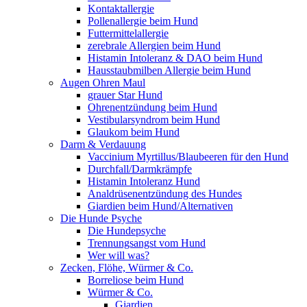
Kontaktallergie
Pollenallergie beim Hund
Futtermittelallergie
zerebrale Allergien beim Hund
Histamin Intoleranz & DAO beim Hund
Hausstaubmilben Allergie beim Hund
Augen Ohren Maul
grauer Star Hund
Ohrenentzündung beim Hund
Vestibularsyndrom beim Hund
Glaukom beim Hund
Darm & Verdauung
Vaccinium Myrtillus/Blaubeeren für den Hund
Durchfall/Darmkrämpfe
Histamin Intoleranz Hund
Analdrüsenentzündung des Hundes
Giardien beim Hund/Alternativen
Die Hunde Psyche
Die Hundepsyche
Trennungsangst vom Hund
Wer will was?
Zecken, Flöhe, Würmer & Co.
Borreliose beim Hund
Würmer & Co.
Giardien