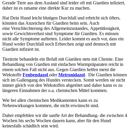
Gerade Tiere aus dem Ausland sind leider oft mit Giardien infiziert,
daher ist es ratsame eine direkte Kur zu machen.
Hat Dein Hund leicht blutigen Durchfall und erbricht sich öfters,
könnten das Anzeichen für Giardien beim sein. Auch
eine Verschlechterung des Allgemeinzustandes, Appetitlosigkeit,
sowie Gewichtsverlust
sind Symptome für Giardien. Es müssen
nicht alle Symptome auftreten. Leider kommt es auch vor, dass ein
Hund weder Durchfall noch Erbrechen zeigt und dennoch mit
Giardien infiziert ist.
Tierärzte behandeln ein Befall mit Giardien stets mit Chemie. Eine
Behandlung von Giardien mit einfachen Wurmpräparaten reicht in
einem solchen Fall nicht aus. Gegen Giardien helfen meist die
Wirkstoffe
Fenbendazol
oder
Metronidazol
. Die Giardien können
sich im Gallengang des Hundes verstecken. Somit werden sie nicht
immer gleich von den Wirkstoffen abgetötet und daher kann es zu
längeren Einnahmen der o.a. chemischen Mittel kommen.
Wie bei allen chemischen Medikamenten kann es zu
Nebenwirkungen kommen, die nicht erwünscht sind.
Daher empfehlen wir die sanfte Art der Behandlung- die zwischen 4
Wochen bis sechs Wochen dauern kann, aber für den Hund
keinesfalls schädlich sein wird.