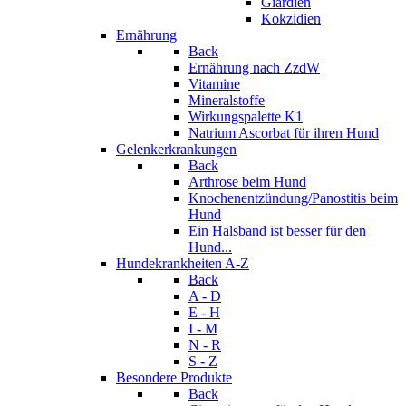
Giardien
Kokzidien
Ernährung
Back
Ernährung nach ZzdW
Vitamine
Mineralstoffe
Wirkungspalette K1
Natrium Ascorbat für ihren Hund
Gelenkerkrankungen
Back
Arthrose beim Hund
Knochenentzündung/Panostitis beim
Hund
Ein Halsband ist besser für den
Hund...
Hundekrankheiten A-Z
Back
A - D
E - H
I - M
N - R
S - Z
Besondere Produkte
Back