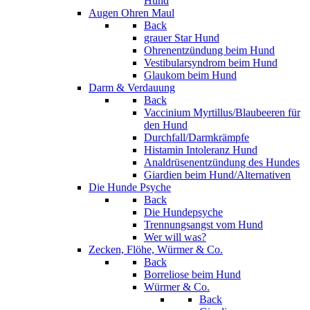
Hund
Augen Ohren Maul
Back
grauer Star Hund
Ohrenentzündung beim Hund
Vestibularsyndrom beim Hund
Glaukom beim Hund
Darm & Verdauung
Back
Vaccinium Myrtillus/Blaubeeren für
den Hund
Durchfall/Darmkrämpfe
Histamin Intoleranz Hund
Analdrüsenentzündung des Hundes
Giardien beim Hund/Alternativen
Die Hunde Psyche
Back
Die Hundepsyche
Trennungsangst vom Hund
Wer will was?
Zecken, Flöhe, Würmer & Co.
Back
Borreliose beim Hund
Würmer & Co.
Back