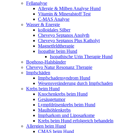
Fellanalyse
Allergie & Milben Analyse Hund
Vitamin & Mineralstoff Test
C-MAS Analyse
Wasser & Energie
kolloidales Silber
Cheveyo Septanos Anolyth
Cheveyo Septanos Plus Katholyt
Magnetfeldtherapie
Isopathie beim Hund
Isopathische Urin Therapie Hund
Boghoso-Halsbänder
Cheveyo Natur Resonanz Therapie
Impfschäden
Impfschadensyndrom Hund
Wesensveränderung durch Impfschaden
Krebs beim Hund
Knochenkrebs beim Hund
Gesäugetumor
Lympfdrüsenkrebs beim Hund
Maulhöhlenkrebs
Impfsarkom und Liposarkome
Krebs beim Hund erfolgreich behandeln
Allergien beim Hund
CMAS beim Hund