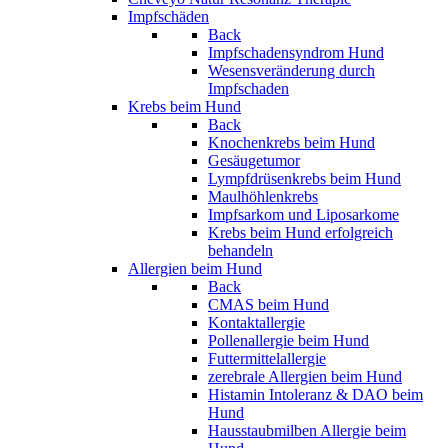
Impfschäden
Back
Impfschadensyndrom Hund
Wesensveränderung durch
Impfschaden
Krebs beim Hund
Back
Knochenkrebs beim Hund
Gesäugetumor
Lympfdrüsenkrebs beim Hund
Maulhöhlenkrebs
Impfsarkom und Liposarkome
Krebs beim Hund erfolgreich
behandeln
Allergien beim Hund
Back
CMAS beim Hund
Kontaktallergie
Pollenallergie beim Hund
Futtermittelallergie
zerebrale Allergien beim Hund
Histamin Intoleranz & DAO beim
Hund
Hausstaubmilben Allergie beim