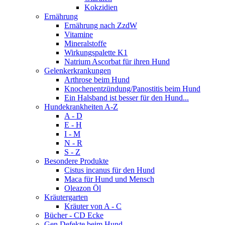
Kokzidien
Ernährung
Ernährung nach ZzdW
Vitamine
Mineralstoffe
Wirkungspalette K1
Natrium Ascorbat für ihren Hund
Gelenkerkrankungen
Arthrose beim Hund
Knochenentzündung/Panostitis beim Hund
Ein Halsband ist besser für den Hund...
Hundekrankheiten A-Z
A - D
E - H
I - M
N - R
S - Z
Besondere Produkte
Cistus incanus für den Hund
Maca für Hund und Mensch
Oleazon Öl
Kräutergarten
Kräuter von A - C
Bücher - CD Ecke
Gen Defekte beim Hund