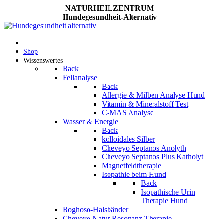
NATURHEILZENTRUM
Hundegesundheit-Alternativ
Shop
Wissenswertes
Back
Fellanalyse
Back
Allergie & Milben Analyse Hund
Vitamin & Mineralstoff Test
C-MAS Analyse
Wasser & Energie
Back
kolloidales Silber
Cheveyo Septanos Anolyth
Cheveyo Septanos Plus Katholyt
Magnetfeldtherapie
Isopathie beim Hund
Back
Isopathische Urin
Therapie Hund
Boghoso-Halsbänder
Cheveyo Natur Resonanz Therapie