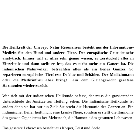
Die Heilkraft der Cheveyo Natur Resonanzen besteht aus der Informations-
Medizin für den Hund und andere Tiere. Der europäische Geist ist sehr
analytisch. Immer will er alles sehr genau wissen, er zerstückelt alles in
Einzelteile und dann stellt er fest, das es nicht mehr ein Ganzes ist. Die
indianischen Naturvölker betrachten alles als ein heiles Ganzes. So
reparieren europäische Tierärzte Defekte und Schäden. Der Medizinmann
oder die Medizinfrau aber bringt aus dem Gleichgewicht geratene
Harmonien wieder zurück.
Wer sich mit der indianischen Heilkunde befasst, der muss die gravierenden
Unterschiede der Ansätze zur Heilung sehen. Die indianische Heilkunde ist
anders denn sie hat nur ein Ziel: Sie strebt die Harmonie des Ganzen an. Ein
indianischer Heiler heilt nicht eine kranke Niere, sondern er stellt die Harmonie
des ganzen Organismus her. Mehr noch, die Harmonie des gesamten Lebewesen.
Das gesamte Lebewesen besteht aus Körper, Geist und Seele.