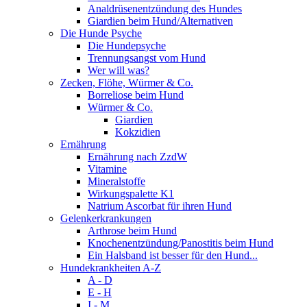
Analdrüsenentzündung des Hundes
Giardien beim Hund/Alternativen
Die Hunde Psyche
Die Hundepsyche
Trennungsangst vom Hund
Wer will was?
Zecken, Flöhe, Würmer & Co.
Borreliose beim Hund
Würmer & Co.
Giardien
Kokzidien
Ernährung
Ernährung nach ZzdW
Vitamine
Mineralstoffe
Wirkungspalette K1
Natrium Ascorbat für ihren Hund
Gelenkerkrankungen
Arthrose beim Hund
Knochenentzündung/Panostitis beim Hund
Ein Halsband ist besser für den Hund...
Hundekrankheiten A-Z
A - D
E - H
I - M