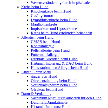
Wesensveränderung durch Impfschaden
Krebs beim Hund
Knochenkrebs beim Hund
Gesäugetumor
Lympfdrüsenkrebs beim Hund
Maulhöhlenkrebs
Impfsarkom und Liposarkome
Krebs beim Hund erfolgreich behandeln
Allergien beim Hund
CMAS beim Hund
Kontaktallergie
Pollenallergie beim Hund
Futtermittelallergie
zerebrale Allergien beim Hund
Histamin Intoleranz & DAO beim Hund
Hausstaubmilben Allergie beim Hund
Augen Ohren Maul
grauer Star Hund
Ohrenentzündung beim Hund
Vestibularsyndrom beim Hund
Glaukom beim Hund
Darm & Verdauung
Vaccinium Myrtillus/Blaubeeren für den Hund
Durchfall/Darmkrämpfe
Histamin Intoleranz Hund