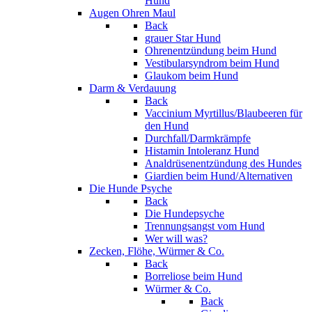
Hund
Augen Ohren Maul
Back
grauer Star Hund
Ohrenentzündung beim Hund
Vestibularsyndrom beim Hund
Glaukom beim Hund
Darm & Verdauung
Back
Vaccinium Myrtillus/Blaubeeren für
den Hund
Durchfall/Darmkrämpfe
Histamin Intoleranz Hund
Analdrüsenentzündung des Hundes
Giardien beim Hund/Alternativen
Die Hunde Psyche
Back
Die Hundepsyche
Trennungsangst vom Hund
Wer will was?
Zecken, Flöhe, Würmer & Co.
Back
Borreliose beim Hund
Würmer & Co.
Back