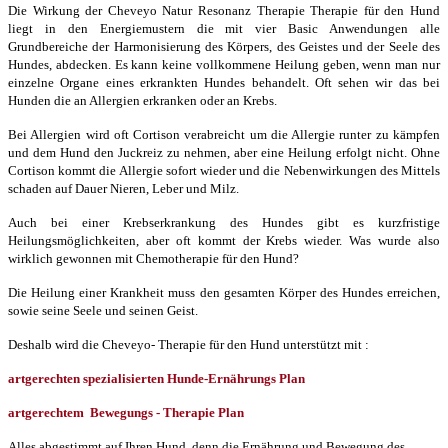
Die Wirkung der Cheveyo Natur Resonanz Therapie Therapie für den Hund
liegt in den Energiemustern die mit vier Basic Anwendungen alle
Grundbereiche der Harmonisierung des Körpers, des Geistes und der Seele des
Hundes, abdecken. Es kann keine vollkommene Heilung geben, wenn man nur
einzelne Organe eines erkrankten Hundes behandelt. Oft sehen wir das bei
Hunden die an Allergien erkranken oder an Krebs.
Bei Allergien wird oft Cortison verabreicht um die Allergie runter zu kämpfen
und dem Hund den Juckreiz zu nehmen, aber eine Heilung erfolgt nicht. Ohne
Cortison kommt die Allergie sofort wieder und die Nebenwirkungen des Mittels
schaden auf Dauer Nieren, Leber und Milz.
Auch bei einer Krebserkrankung des Hundes gibt es kurzfristige
Heilungsmöglichkeiten, aber oft kommt der Krebs wieder. Was wurde also
wirklich gewonnen mit Chemotherapie für den Hund?
Die Heilung einer Krankheit muss den gesamten Körper des Hundes erreichen,
sowie seine Seele und seinen Geist.
Deshalb wird die Cheveyo- Therapie für den Hund unterstützt mit :
artgerechten spezialisierten Hunde-Ernährungs Plan
artgerechtem Bewegungs - Therapie Plan
Alles abgestimmt auf Ihren Hund, denn die Ernährung und Bewegung des