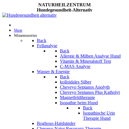
NATURHEILZENTRUM
Hundegesundheit-Alternativ
Shop
Wissenswertes
Back
Fellanalyse
Back
Allergie & Milben Analyse Hund
Vitamin & Mineralstoff Test
C-MAS Analyse
Wasser & Energie
Back
kolloidales Silber
Cheveyo Septanos Anolyth
Cheveyo Septanos Plus Katholyt
Magnetfeldtherapie
Isopathie beim Hund
Back
Isopathische Urin
Therapie Hund
Boghoso-Halsbänder
Cheveyo Natur Resonanz Therapie