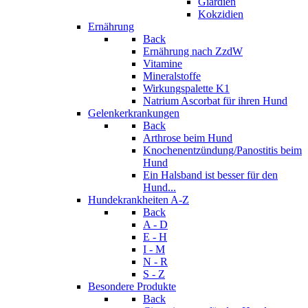
Giardien
Kokzidien
Ernährung
Back
Ernährung nach ZzdW
Vitamine
Mineralstoffe
Wirkungspalette K1
Natrium Ascorbat für ihren Hund
Gelenkerkrankungen
Back
Arthrose beim Hund
Knochenentzündung/Panostitis beim
Hund
Ein Halsband ist besser für den
Hund...
Hundekrankheiten A-Z
Back
A - D
E - H
I - M
N - R
S - Z
Besondere Produkte
Back