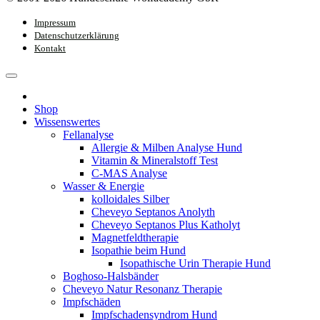
Impressum
Datenschutzerklärung
Kontakt
Shop
Wissenswertes
Fellanalyse
Allergie & Milben Analyse Hund
Vitamin & Mineralstoff Test
C-MAS Analyse
Wasser & Energie
kolloidales Silber
Cheveyo Septanos Anolyth
Cheveyo Septanos Plus Katholyt
Magnetfeldtherapie
Isopathie beim Hund
Isopathische Urin Therapie Hund
Boghoso-Halsbänder
Cheveyo Natur Resonanz Therapie
Impfschäden
Impfschadensyndrom Hund