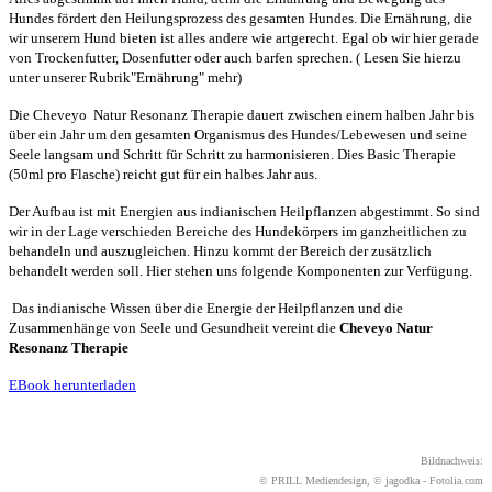
Hundes fördert den Heilungsprozess des gesamten Hundes. Die Ernährung, die
wir unserem Hund bieten ist alles andere wie artgerecht. Egal ob wir hier gerade
von Trockenfutter, Dosenfutter oder auch barfen sprechen. ( Lesen Sie hierzu
unter unserer Rubrik"Ernährung" mehr)
Die Cheveyo Natur Resonanz Therapie dauert zwischen einem halben Jahr bis
über ein Jahr um den gesamten Organismus des Hundes/Lebewesen und seine
Seele langsam und Schritt für Schritt zu harmonisieren. Dies Basic Therapie
(50ml pro Flasche) reicht gut für ein halbes Jahr aus.
Der Aufbau ist mit Energien aus indianischen Heilpflanzen abgestimmt. So sind
wir in der Lage verschieden Bereiche des Hundekörpers im ganzheitlichen zu
behandeln und auszugleichen. Hinzu kommt der Bereich der zusätzlich
behandelt werden soll. Hier stehen uns folgende Komponenten zur Verfügung.
Das indianische Wissen über die Energie der Heilpflanzen und die
Zusammenhänge von Seele und Gesundheit vereint die
Cheveyo Natur
Resonanz Therapie
EBook herunterladen
Bildnachweis:
© PRILL Mediendesign, © jagodka - Fotolia.com