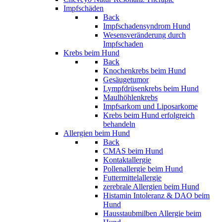
Impfschäden
Back
Impfschadensyndrom Hund
Wesensveränderung durch
Impfschaden
Krebs beim Hund
Back
Knochenkrebs beim Hund
Gesäugetumor
Lympfdrüsenkrebs beim Hund
Maulhöhlenkrebs
Impfsarkom und Liposarkome
Krebs beim Hund erfolgreich
behandeln
Allergien beim Hund
Back
CMAS beim Hund
Kontaktallergie
Pollenallergie beim Hund
Futtermittelallergie
zerebrale Allergien beim Hund
Histamin Intoleranz & DAO beim
Hund
Hausstaubmilben Allergie beim