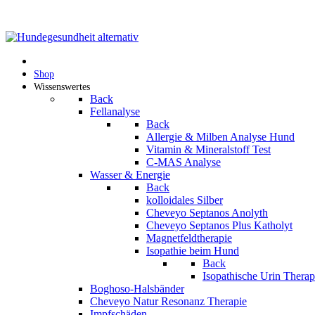
Shop
Wissenswertes
Back
Fellanalyse
Back
Allergie & Milben Analyse Hund
Vitamin & Mineralstoff Test
C-MAS Analyse
Wasser & Energie
Back
kolloidales Silber
Cheveyo Septanos Anolyth
Cheveyo Septanos Plus Katholyt
Magnetfeldtherapie
Isopathie beim Hund
Back
Isopathische Urin Thera
Boghoso-Halsbänder
Cheveyo Natur Resonanz Therapie
Impfschäden