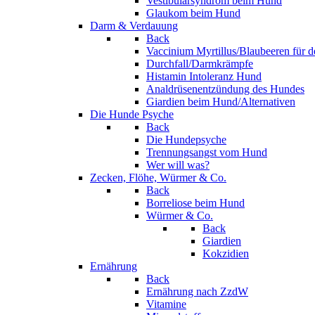
Vestibularsyndrom beim Hund
Glaukom beim Hund
Darm & Verdauung
Back
Vaccinium Myrtillus/Blaubeeren für 
Durchfall/Darmkrämpfe
Histamin Intoleranz Hund
Analdrüsenentzündung des Hundes
Giardien beim Hund/Alternativen
Die Hunde Psyche
Back
Die Hundepsyche
Trennungsangst vom Hund
Wer will was?
Zecken, Flöhe, Würmer & Co.
Back
Borreliose beim Hund
Würmer & Co.
Back
Giardien
Kokzidien
Ernährung
Back
Ernährung nach ZzdW
Vitamine