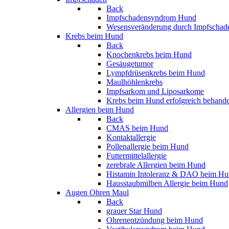
Back
Impfschadensyndrom Hund
Wesensveränderung durch Impfschad
Krebs beim Hund
Back
Knochenkrebs beim Hund
Gesäugetumor
Lympfdrüsenkrebs beim Hund
Maulhöhlenkrebs
Impfsarkom und Liposarkome
Krebs beim Hund erfolgreich behand
Allergien beim Hund
Back
CMAS beim Hund
Kontaktallergie
Pollenallergie beim Hund
Futtermittelallergie
zerebrale Allergien beim Hund
Histamin Intoleranz & DAO beim H
Hausstaubmilben Allergie beim Hund
Augen Ohren Maul
Back
grauer Star Hund
Ohrenentzündung beim Hund