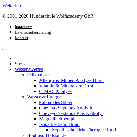
Weiterlesen …
© 2001-2026 Hundeschule Wolfacademy GbR
Impressum
Datenschutzerklärung
Kontakt
Shop
Wissenswertes
Fellanalyse
Allergie & Milben Analyse Hund
Vitamin & Mineralstoff Test
C-MAS Analyse
Wasser & Energie
kolloidales Silber
Cheveyo Septanos Anolyth
Cheveyo Septanos Plus Katholyt
Magnetfeldtherapie
Isopathie beim Hund
Isopathische Urin Therapie Hund
Boghoso-Halsbänder