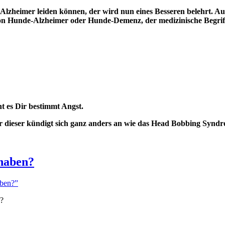
Alzheimer leiden könn
en,
der wird nun eines Besseren belehrt.
Au
von Hunde-Alzheimer oder Hunde-Demenz,
der medizinische Begrif
ht es Dir bestimmt Angst.
r dieser kündigt sich ganz
anders an wie das Head Bobbing Syndr
haben?
ben?”
?