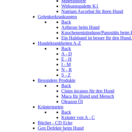
Mineralstoffe
Wirkungspalette K1
Natrium Ascorbat für ihren Hund
Gelenkerkrankungen
Back
Arthrose beim Hund
Knochenentzündung/Panostitis beim
Ein Halsband ist besser für den Hund.
Hundekrankheiten A-Z
Back
A - D
E - H
I - M
N - R
S - Z
Besondere Produkte
Back
Cistus incanus für den Hund
Maca für Hund und Mensch
Oleazon Öl
Kräutergarten
Back
Kräuter von A - C
Bücher - CD Ecke
Gen Defekte beim Hund