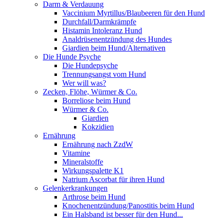
Darm & Verdauung
Vaccinium Myrtillus/Blaubeeren für den Hund
Durchfall/Darmkrämpfe
Histamin Intoleranz Hund
Analdrüsenentzündung des Hundes
Giardien beim Hund/Alternativen
Die Hunde Psyche
Die Hundepsyche
Trennungsangst vom Hund
Wer will was?
Zecken, Flöhe, Würmer & Co.
Borreliose beim Hund
Würmer & Co.
Giardien
Kokzidien
Ernährung
Ernährung nach ZzdW
Vitamine
Mineralstoffe
Wirkungspalette K1
Natrium Ascorbat für ihren Hund
Gelenkerkrankungen
Arthrose beim Hund
Knochenentzündung/Panostitis beim Hund
Ein Halsband ist besser für den Hund...