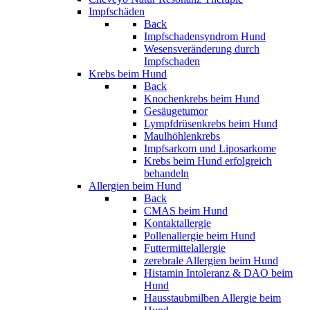
Impfschäden
Back
Impfschadensyndrom Hund
Wesensveränderung durch
Impfschaden
Krebs beim Hund
Back
Knochenkrebs beim Hund
Gesäugetumor
Lympfdrüsenkrebs beim Hund
Maulhöhlenkrebs
Impfsarkom und Liposarkome
Krebs beim Hund erfolgreich
behandeln
Allergien beim Hund
Back
CMAS beim Hund
Kontaktallergie
Pollenallergie beim Hund
Futtermittelallergie
zerebrale Allergien beim Hund
Histamin Intoleranz & DAO beim
Hund
Hausstaubmilben Allergie beim