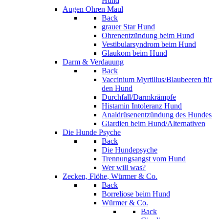
Hund
Augen Ohren Maul
Back
grauer Star Hund
Ohrenentzündung beim Hund
Vestibularsyndrom beim Hund
Glaukom beim Hund
Darm & Verdauung
Back
Vaccinium Myrtillus/Blaubeeren für
den Hund
Durchfall/Darmkrämpfe
Histamin Intoleranz Hund
Analdrüsenentzündung des Hundes
Giardien beim Hund/Alternativen
Die Hunde Psyche
Back
Die Hundepsyche
Trennungsangst vom Hund
Wer will was?
Zecken, Flöhe, Würmer & Co.
Back
Borreliose beim Hund
Würmer & Co.
Back