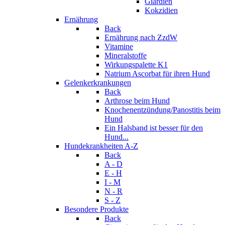
Giardien
Kokzidien
Ernährung
Back
Ernährung nach ZzdW
Vitamine
Mineralstoffe
Wirkungspalette K1
Natrium Ascorbat für ihren Hund
Gelenkerkrankungen
Back
Arthrose beim Hund
Knochenentzündung/Panostitis beim
Hund
Ein Halsband ist besser für den
Hund...
Hundekrankheiten A-Z
Back
A - D
E - H
I - M
N - R
S - Z
Besondere Produkte
Back