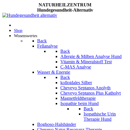
NATURHEILZENTRUM
Hundegesundheit-Alternativ
Shop
Wissenswertes
Back
Fellanalyse
Back
Allergie & Milben Analyse Hund
Vitamin & Mineralstoff Test
C-MAS Analyse
Wasser & Energie
Back
kolloidales Silber
Cheveyo Septanos Anolyth
Cheveyo Septanos Plus Katholyt
Magnetfeldtherapie
Isopathie beim Hund
Back
Isopathische Urin
Therapie Hund
Boghoso-Halsbänder
Cheveyo Natur Resonanz Therapie