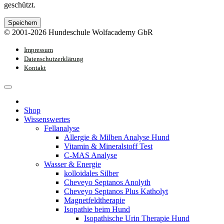
geschützt.
Speichern
© 2001-2026 Hundeschule Wolfacademy GbR
Impressum
Datenschutzerklärung
Kontakt
Shop
Wissenswertes
Fellanalyse
Allergie & Milben Analyse Hund
Vitamin & Mineralstoff Test
C-MAS Analyse
Wasser & Energie
kolloidales Silber
Cheveyo Septanos Anolyth
Cheveyo Septanos Plus Katholyt
Magnetfeldtherapie
Isopathie beim Hund
Isopathische Urin Therapie Hund