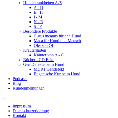
Hundekrankheiten A-Z
A - D
E - H
I - M
N - R
S - Z
Besondere Produkte
Cistus incanus für den Hund
Maca für Hund und Mensch
Oleazon Öl
Kräutergarten
Kräuter von A - C
Bücher - CD Ecke
Gen Defekte beim Hund
MDR1 Gendefekt
Eugenische Kur beim Hund
Podcasts
Blog
Kundenmeinungen
Impressum
Datenschutzerklärung
Kontakt