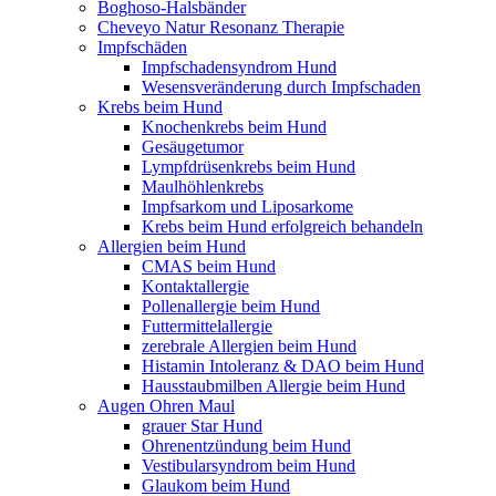
Boghoso-Halsbänder
Cheveyo Natur Resonanz Therapie
Impfschäden
Impfschadensyndrom Hund
Wesensveränderung durch Impfschaden
Krebs beim Hund
Knochenkrebs beim Hund
Gesäugetumor
Lympfdrüsenkrebs beim Hund
Maulhöhlenkrebs
Impfsarkom und Liposarkome
Krebs beim Hund erfolgreich behandeln
Allergien beim Hund
CMAS beim Hund
Kontaktallergie
Pollenallergie beim Hund
Futtermittelallergie
zerebrale Allergien beim Hund
Histamin Intoleranz & DAO beim Hund
Hausstaubmilben Allergie beim Hund
Augen Ohren Maul
grauer Star Hund
Ohrenentzündung beim Hund
Vestibularsyndrom beim Hund
Glaukom beim Hund