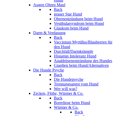
Hund
Augen Ohren Maul
Back
grauer Star Hund
Ohrenentzündung beim Hund
Vestibularsyndrom beim Hund
Glaukom beim Hund
Darm & Verdauung
Back
Vaccinium Myrtillus/Blaubeeren für
den Hund
Durchfall/Darmkrämpfe
Histamin Intoleranz Hund
Analdrüsenentzündung des Hundes
Giardien beim Hund/Alternativen
Die Hunde Psyche
Back
Die Hundepsyche
Trennungsangst vom Hund
Wer will was?
Zecken, Flöhe, Würmer & Co.
Back
Borreliose beim Hund
Würmer & Co.
Back