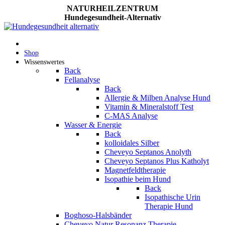
NATURHEILZENTRUM
Hundegesundheit-Alternativ
Shop
Wissenswertes
Back
Fellanalyse
Back
Allergie & Milben Analyse Hund
Vitamin & Mineralstoff Test
C-MAS Analyse
Wasser & Energie
Back
kolloidales Silber
Cheveyo Septanos Anolyth
Cheveyo Septanos Plus Katholyt
Magnetfeldtherapie
Isopathie beim Hund
Back
Isopathische Urin
Therapie Hund
Boghoso-Halsbänder
Cheveyo Natur Resonanz Therapie