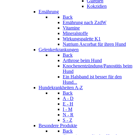
Giardien
Kokzidien
Ernährung
Back
Ernährung nach ZzdW
Vitamine
Mineralstoffe
Wirkungspalette K1
Natrium Ascorbat für ihren Hund
Gelenkerkrankungen
Back
Arthrose beim Hund
Knochenentzündung/Panostitis beim
Hund
Ein Halsband ist besser für den
Hund...
Hundekrankheiten A-Z
Back
A - D
E - H
I - M
N - R
S - Z
Besondere Produkte
Back