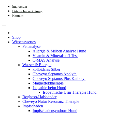
Impressum
Datenschutzerklärung
Kontakt
Shop
Wissenswertes
Fellanalyse
Allergie & Milben Analyse Hund
Vitamin & Mineralstoff Test
C-MAS Analyse
Wasser & Energie
kolloidales Silber
Cheveyo Septanos Anolyth
Cheveyo Septanos Plus Katholyt
Magnetfeldtherapie
Isopathie beim Hund
Isopathische Urin Therapie Hund
Boghoso-Halsbänder
Cheveyo Natur Resonanz Therapie
Impfschäden
Impfschadensyndrom Hund