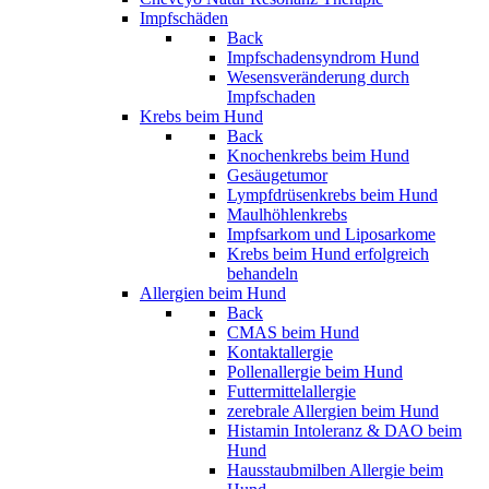
Impfschäden
Back
Impfschadensyndrom Hund
Wesensveränderung durch
Impfschaden
Krebs beim Hund
Back
Knochenkrebs beim Hund
Gesäugetumor
Lympfdrüsenkrebs beim Hund
Maulhöhlenkrebs
Impfsarkom und Liposarkome
Krebs beim Hund erfolgreich
behandeln
Allergien beim Hund
Back
CMAS beim Hund
Kontaktallergie
Pollenallergie beim Hund
Futtermittelallergie
zerebrale Allergien beim Hund
Histamin Intoleranz & DAO beim
Hund
Hausstaubmilben Allergie beim