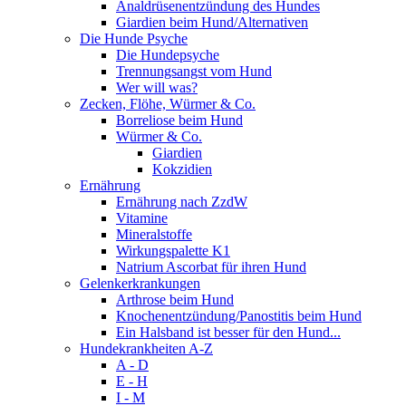
Analdrüsenentzündung des Hundes
Giardien beim Hund/Alternativen
Die Hunde Psyche
Die Hundepsyche
Trennungsangst vom Hund
Wer will was?
Zecken, Flöhe, Würmer & Co.
Borreliose beim Hund
Würmer & Co.
Giardien
Kokzidien
Ernährung
Ernährung nach ZzdW
Vitamine
Mineralstoffe
Wirkungspalette K1
Natrium Ascorbat für ihren Hund
Gelenkerkrankungen
Arthrose beim Hund
Knochenentzündung/Panostitis beim Hund
Ein Halsband ist besser für den Hund...
Hundekrankheiten A-Z
A - D
E - H
I - M