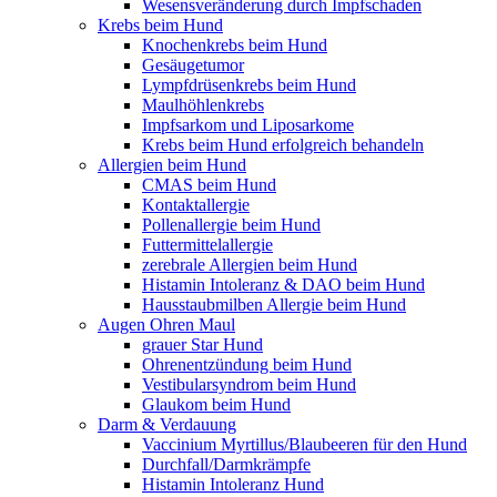
Wesensveränderung durch Impfschaden
Krebs beim Hund
Knochenkrebs beim Hund
Gesäugetumor
Lympfdrüsenkrebs beim Hund
Maulhöhlenkrebs
Impfsarkom und Liposarkome
Krebs beim Hund erfolgreich behandeln
Allergien beim Hund
CMAS beim Hund
Kontaktallergie
Pollenallergie beim Hund
Futtermittelallergie
zerebrale Allergien beim Hund
Histamin Intoleranz & DAO beim Hund
Hausstaubmilben Allergie beim Hund
Augen Ohren Maul
grauer Star Hund
Ohrenentzündung beim Hund
Vestibularsyndrom beim Hund
Glaukom beim Hund
Darm & Verdauung
Vaccinium Myrtillus/Blaubeeren für den Hund
Durchfall/Darmkrämpfe
Histamin Intoleranz Hund