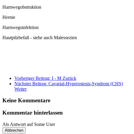
Harnwegobstruktion
Hernie
Harnwegsinfektion
Hautpilzbefall - siehe auch Malessezien
Vorheriger Beitrag: I - M
Zurück
Nächster Beitrag: Cavarial-Hyperostosis-Syndrom (CHS)
Weiter
Keine Kommentare
Kommentar hinterlassen
Als Antwort auf
Some User
Abbrechen