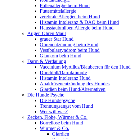
Pollenallergie beim Hund
Futtermittelallergie
zerebrale Allergien beim Hund
Histamin Intoleranz & DAO beim Hund
Hausstaubmilben Allergie beim Hund
Augen Ohren Maul
grauer Star Hund
Ohrenentzündung beim Hund
Vestibularsyndrom beim Hund
Glaukom beim Hund
Darm & Verdauung
Vaccinium Myrtillus/Blaubeeren für den Hund
Durchfall/Darmkrämpfe
Histamin Intoleranz Hund
Analdrüsenentzündung des Hundes
Giardien beim Hund/Alternativen
Die Hunde Psyche
Die Hundepsyche
Trennungsangst vom Hund
Wer will was?
Zecken, Flöhe, Würmer & Co.
Borreliose beim Hund
Würmer & Co.
Giardien