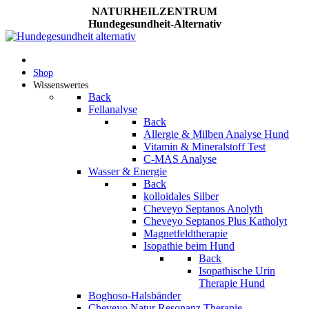
NATURHEILZENTRUM
Hundegesundheit-Alternativ
Shop
Wissenswertes
Back
Fellanalyse
Back
Allergie & Milben Analyse Hund
Vitamin & Mineralstoff Test
C-MAS Analyse
Wasser & Energie
Back
kolloidales Silber
Cheveyo Septanos Anolyth
Cheveyo Septanos Plus Katholyt
Magnetfeldtherapie
Isopathie beim Hund
Back
Isopathische Urin
Therapie Hund
Boghoso-Halsbänder
Cheveyo Natur Resonanz Therapie