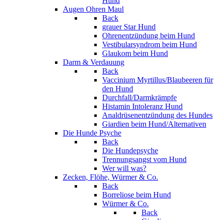
Hund
Augen Ohren Maul
Back
grauer Star Hund
Ohrenentzündung beim Hund
Vestibularsyndrom beim Hund
Glaukom beim Hund
Darm & Verdauung
Back
Vaccinium Myrtillus/Blaubeeren für
den Hund
Durchfall/Darmkrämpfe
Histamin Intoleranz Hund
Analdrüsenentzündung des Hundes
Giardien beim Hund/Alternativen
Die Hunde Psyche
Back
Die Hundepsyche
Trennungsangst vom Hund
Wer will was?
Zecken, Flöhe, Würmer & Co.
Back
Borreliose beim Hund
Würmer & Co.
Back