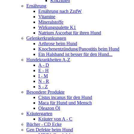
Kokzidien
Ernährung
Ernährung nach ZzdW
Vitamine
Mineralstoffe
Wirkungspalette K1
Natrium Ascorbat für ihren Hund
Gelenkerkrankungen
Arthrose beim Hund
Knochenentzündung/Panostitis beim Hund
Ein Halsband ist besser für den Hund...
Hundekrankheiten A-Z
A - D
E - H
I - M
N - R
S - Z
Besondere Produkte
Cistus incanus für den Hund
Maca für Hund und Mensch
Oleazon Öl
Kräutergarten
Kräuter von A - C
Bücher - CD Ecke
Gen Defekte beim Hund