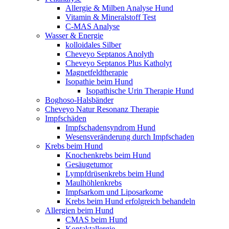
Allergie & Milben Analyse Hund
Vitamin & Mineralstoff Test
C-MAS Analyse
Wasser & Energie
kolloidales Silber
Cheveyo Septanos Anolyth
Cheveyo Septanos Plus Katholyt
Magnetfeldtherapie
Isopathie beim Hund
Isopathische Urin Therapie Hund
Boghoso-Halsbänder
Cheveyo Natur Resonanz Therapie
Impfschäden
Impfschadensyndrom Hund
Wesensveränderung durch Impfschaden
Krebs beim Hund
Knochenkrebs beim Hund
Gesäugetumor
Lympfdrüsenkrebs beim Hund
Maulhöhlenkrebs
Impfsarkom und Liposarkome
Krebs beim Hund erfolgreich behandeln
Allergien beim Hund
CMAS beim Hund
Kontaktallergie