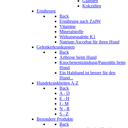
Giardien
Kokzidien
Ernährung
Back
Ernährung nach ZzdW
Vitamine
Mineralstoffe
Wirkungspalette K1
Natrium Ascorbat für ihren Hund
Gelenkerkrankungen
Back
Arthrose beim Hund
Knochenentzündung/Panostitis beim
Hund
Ein Halsband ist besser für den
Hund...
Hundekrankheiten A-Z
Back
A - D
E - H
I - M
N - R
S - Z
Besondere Produkte
Back