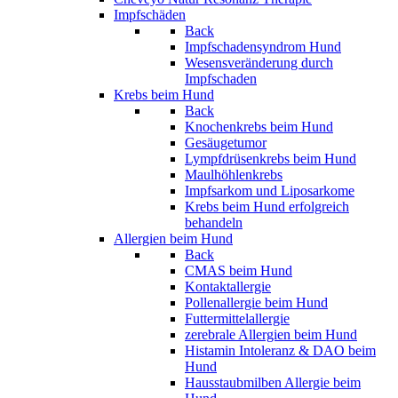
Impfschäden
Back
Impfschadensyndrom Hund
Wesensveränderung durch
Impfschaden
Krebs beim Hund
Back
Knochenkrebs beim Hund
Gesäugetumor
Lympfdrüsenkrebs beim Hund
Maulhöhlenkrebs
Impfsarkom und Liposarkome
Krebs beim Hund erfolgreich
behandeln
Allergien beim Hund
Back
CMAS beim Hund
Kontaktallergie
Pollenallergie beim Hund
Futtermittelallergie
zerebrale Allergien beim Hund
Histamin Intoleranz & DAO beim
Hund
Hausstaubmilben Allergie beim