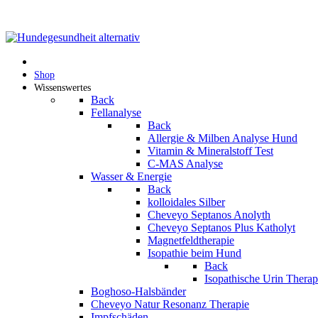
Shop
Wissenswertes
Back
Fellanalyse
Back
Allergie & Milben Analyse Hund
Vitamin & Mineralstoff Test
C-MAS Analyse
Wasser & Energie
Back
kolloidales Silber
Cheveyo Septanos Anolyth
Cheveyo Septanos Plus Katholyt
Magnetfeldtherapie
Isopathie beim Hund
Back
Isopathische Urin Thera
Boghoso-Halsbänder
Cheveyo Natur Resonanz Therapie
Impfschäden