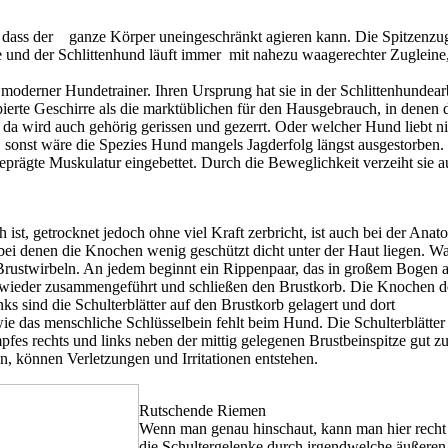
dass der ganze Körper uneingeschränkt agieren kann. Die Spitzenzug
 der Schlittenhund läuft immer mit nahezu waagerechter Zugleine, u
 moderner Hundetrainer. Ihren Ursprung hat sie in der Schlittenhundear
erte Geschirre als die marktüblichen für den Hausgebrauch, in denen de
da wird auch gehörig gerissen und gezerrt. Oder welcher Hund liebt ni
sonst wäre die Spezies Hund mangels Jagderfolg längst ausgestorben.
geprägte Muskulatur eingebettet. Durch die Beweglichkeit verzeiht sie 
st, getrocknet jedoch ohne viel Kraft zerbricht, ist auch bei der Anat
, bei denen die Knochen wenig geschützt dicht unter der Haut liegen. 
 Brustwirbeln. An jedem beginnt ein Rippenpaar, das in großem Bogen a
wieder zusammengeführt und schließen den Brustkorb. Die Knochen des
nks sind die Schulterblätter auf den Brustkorb gelagert und dort
e das menschliche Schlüsselbein fehlt beim Hund. Die Schulterblätt
fes rechts und links neben der mittig gelegenen Brustbeinspitze gut zu
n, können Verletzungen und Irritationen entstehen.
Rutschende Riemen
Wenn man genau hinschaut, kann man hier recht 
die Schultergelenke durch irgendwelche äußeren 