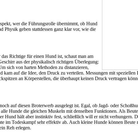
spekt, wer die Führungsrolle übernimmt, ob Hund
d Physik geben stattdessen ganz klar vor, wie die
 das Richtige für einen Hund ist, schaut man am
eschirr aus der physikalisch richtigen Überlegung:
. Um sich von harten Methoden zu distanzieren,
am auf die Idee, den Druck zu verteilen. Messungen mit speziellen D
uckspitzen an Körperstellen, die überhaupt keinen Druck vertragen kö
noch auf diesen Broterwerb ausgelegt ist. Egal, ob Jagd- oder Schoßh
 alle Hunde die gleichen Muskeln mit denselben Funktionen. Als Beuter
und hält aber instinktiv fest, schließlich will er nicht verhungern. D
ute im Todeskampf sehr effektiv ab. Auch kleine Hunde können Beute ma
ein Reh erlegen.