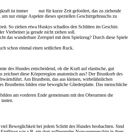
kraft ist immer nur für kurze Zeit gefordert, das zu ziehende
m nur einige Aspekte dieses speziellen Geschirrgebrauchs zu
beit. So ziehen etwa Huskys schadlos den Schlitten im Geschirr.
r Vierbeiner ja gerade nicht ziehen soll.
cht das wunderbare Zerrspiel mit dem Spielzeug? Durch diese Spiele
auch schon einmal einen seitlichen Ruck.
omie des Hundes entscheidend, ob die Kraft auf elastische, gut
Was zeichnet diese Körperregion anatomisch aus? Der Brustkorb des
bwärtsführt. Am Brustbein, das aus kleinen, wirbelähnlichen
 Brustbeins bilden eine bewegliche Gliederplatte. Das menschliche
er bilden am vorderen Ende gemeinsam mit den Oberarmen die
 tasten.
viel Beweglichkeit bei jedem Schritt des Hundes beobachten. Sind
Einflüsse wie z.B. ein dort aufliegendes Norwegergeschirr in ihrer