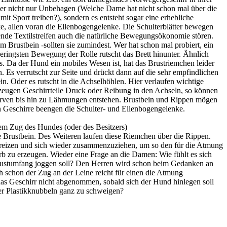
Tier nicht nur Unbehagen (Welche Dame hat nicht schon mal über die
t Sport treiben?), sondern es entsteht sogar eine erhebliche
e, allen voran die Ellenbogengelenke. Die Schulterblätter bewegen
gende Textilstreifen auch die natürliche Bewegungsökonomie stören.
m Brustbein -sollten sie zumindest. Wer hat schon mal probiert, ein
geringsten Bewegung der Rolle rutscht das Brett hinunter. Ähnlich
s. Da der Hund ein mobiles Wesen ist, hat das Brustriemchen leider
 Es verrutscht zur Seite und drückt dann auf die sehr empfindlichen
. Oder es rutscht in die Achselhöhlen. Hier verlaufen wichtige
zeugen Geschirrteile Druck oder Reibung in den Achseln, so können
erven bis hin zu Lähmungen entstehen. Brustbein und Rippen mögen
 Geschirre beengen die Schulter- und Ellenbogengelenke.
hem Zug des Hundes (oder des Besitzers)
e Brustbein. Des Weiteren laufen diese Riemchen über die Rippen.
spreizen und sich wieder zusammenzuziehen, um so den für die Atmung
 zu erzeugen. Wieder eine Frage an die Damen: Wie fühlt es sich
ustumfang joggen soll? Den Herren wird schon beim Gedanken an
h schon der Zug an der Leine reicht für einen die Atmung
 das Geschirr nicht abgenommen, sobald sich der Hund hinlegen soll
er Plastikknubbeln ganz zu schweigen?