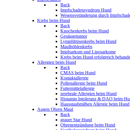
Back
Impfschadensyndrom Hund
Wesensveränderung durch Impfschad
Krebs beim Hund
Back
Knochenkrebs beim Hund
Gesäugetumor
Lympfdrüsenkrebs beim Hund
Maulhöhlenkrebs
Impfsarkom und Liposarkome
Krebs beim Hund erfolgreich behand
Allergien beim Hund
Back
CMAS beim Hund
Kontaktallergie
Pollenallergie beim Hund
Futtermittelallergie
zerebrale Allergien beim Hund
Histamin Intoleranz & DAO beim H
Hausstaubmilben Allergie beim Hund
Augen Ohren Maul
Back
grauer Star Hund
Ohrenentzündung beim Hund