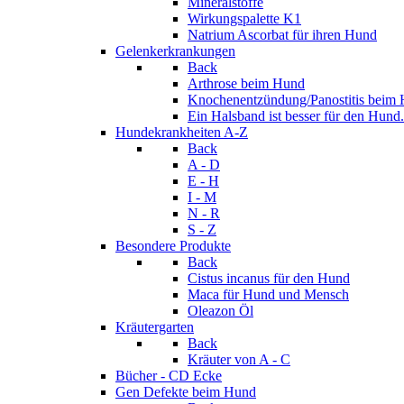
Mineralstoffe
Wirkungspalette K1
Natrium Ascorbat für ihren Hund
Gelenkerkrankungen
Back
Arthrose beim Hund
Knochenentzündung/Panostitis beim
Ein Halsband ist besser für den Hund.
Hundekrankheiten A-Z
Back
A - D
E - H
I - M
N - R
S - Z
Besondere Produkte
Back
Cistus incanus für den Hund
Maca für Hund und Mensch
Oleazon Öl
Kräutergarten
Back
Kräuter von A - C
Bücher - CD Ecke
Gen Defekte beim Hund