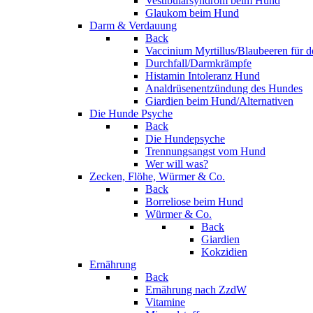
Vestibularsyndrom beim Hund
Glaukom beim Hund
Darm & Verdauung
Back
Vaccinium Myrtillus/Blaubeeren für 
Durchfall/Darmkrämpfe
Histamin Intoleranz Hund
Analdrüsenentzündung des Hundes
Giardien beim Hund/Alternativen
Die Hunde Psyche
Back
Die Hundepsyche
Trennungsangst vom Hund
Wer will was?
Zecken, Flöhe, Würmer & Co.
Back
Borreliose beim Hund
Würmer & Co.
Back
Giardien
Kokzidien
Ernährung
Back
Ernährung nach ZzdW
Vitamine