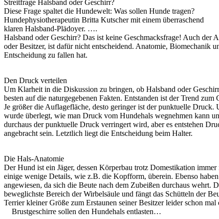
Streitfrage Halsband oder Geschirr?
Diese Frage spaltet die Hundewelt: Was sollen Hunde tragen?
Hundephysiotherapeutin Britta Kutscher mit einem überraschend
klaren Halsband-Plädoyer. ….
Halsband oder Geschirr? Das ist keine Geschmacksfrage! Auch der A
oder Besitzer, ist dafür nicht entscheidend. Anatomie, Biomechanik un
Entscheidung zu fallen hat.
Den Druck verteilen
Um Klarheit in die Diskussion zu bringen, ob Halsband oder Geschirr
besten auf die naturgegebenen Fakten. Entstanden ist der Trend zum G
Je größer die Auflagefläche, desto geringer ist der punktuelle Druck
wurde überlegt, wie man Druck vom Hundehals wegnehmen kann und k
durchaus der punktuelle Druck verringert wird, aber es entstehen Dr
angebracht sein. Letztlich liegt die Entscheidung beim Halter.
Die Hals-Anatomie
Der Hund ist ein Jäger, dessen Körperbau trotz Domestikation immer 
einige wenige Details, wie z.B. die Kopfform, überein. Ebenso haben
angewiesen, da sich die Beute nach dem Zubeißen durchaus wehrt. Der H
beweglichste Bereich der Wirbelsäule und fängt das Schütteln der Be
Terrier kleiner Größe zum Erstaunen seiner Besitzer leider schon mal 
Brustgeschirre sollen den Hundehals entlasten…