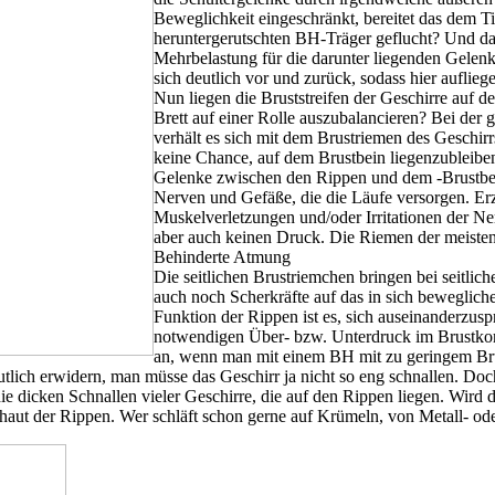
Beweglichkeit eingeschränkt, bereitet das dem 
heruntergerutschten BH-Träger geflucht? Und dami
Mehrbelastung für die darunter liegenden Gelenk
sich deutlich vor und zurück, sodass hier auflie
Nun liegen die Bruststreifen der Geschirre auf de
Brett auf einer Rolle auszubalancieren? Bei der 
verhält es sich mit dem Brustriemen des Geschirr
keine Chance, auf dem Brustbein liegenzubleiben.
Gelenke zwischen den Rippen und dem -Brustbein
Nerven und Gefäße, die die Läufe versorgen. Er
Muskelverletzungen und/oder Irritationen der N
aber auch keinen Druck. Die Riemen der meisten
Behinderte Atmung
Die seitlichen Brustriemchen bringen bei seitlic
auch noch Scherkräfte auf das in sich beweglich
Funktion der Rippen ist es, sich auseinanderzu
notwendigen Über- bzw. Unterdruck im Brustkorb
an, wenn man mit einem BH mit zu geringem Br
lich erwidern, man müsse das Geschirr ja nicht so eng schnallen. Doc
ie dicken Schnallen vieler Geschirre, die auf den Rippen liegen. Wird
haut der Rippen. Wer schläft schon gerne auf Krümeln, von Metall- od