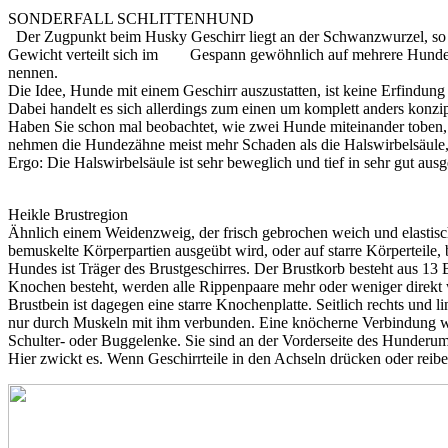
SONDERFALL SCHLITTENHUND
Der Zugpunkt beim Husky Geschirr liegt an der Schwanzwurzel, so 
Gewicht verteilt sich im Gespann gewöhnlich auf mehrere Hunde und
nennen.
Die Idee, Hunde mit einem Geschirr auszustatten, ist keine Erfindung
Dabei handelt es sich allerdings zum einen um komplett anders konzipi
Haben Sie schon mal beobachtet, wie zwei Hunde miteinander toben, 
nehmen die Hundezähne meist mehr Schaden als die Halswirbelsäule, 
Ergo: Die Halswirbelsäule ist sehr beweglich und tief in sehr gut aus
Heikle Brustregion
Ähnlich einem Weidenzweig, der frisch gebrochen weich und elastisch i
bemuskelte Körperpartien ausgeübt wird, oder auf starre Körperteile
Hundes ist Träger des Brustgeschirres. Der Brustkorb besteht aus 13
Knochen besteht, werden alle Rippenpaare mehr oder weniger direkt 
Brustbein ist dagegen eine starre Knochenplatte. Seitlich rechts und li
nur durch Muskeln mit ihm verbunden. Eine knöcherne Verbindung wi
Schulter- oder Buggelenke. Sie sind an der Vorderseite des Hunderump
Hier zwickt es. Wenn Geschirrteile in den Achseln drücken oder reibe