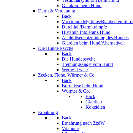
Vestibularsyndrom beim Hund
Glaukom beim Hund
Darm & Verdauung
Back
Vaccinium Myrtillus/Blaubeeren für 
Durchfall/Darmkrämpfe
Histamin Intoleranz Hund
Analdrüsenentzündung des Hundes
Giardien beim Hund/Alternativen
Die Hunde Psyche
Back
Die Hundepsyche
Trennungsangst vom Hund
Wer will was?
Zecken, Flöhe, Würmer & Co.
Back
Borreliose beim Hund
Würmer & Co.
Back
Giardien
Kokzidien
Ernährung
Back
Ernährung nach ZzdW
Vitamine