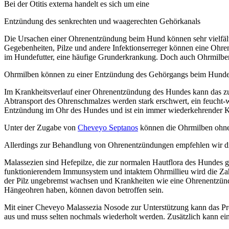
Bei der Otitis externa handelt es sich um eine
Entzündung des senkrechten und waagerechten Gehörkanals
Die Ursachen einer Ohrenentzündung beim Hund können sehr vielfält
Gegebenheiten, Pilze und andere Infektionserreger können eine Ohren
im Hundefutter, eine häufige Grunderkrankung. Doch auch Ohrmilbe
Ohrmilben können zu einer Entzündung des Gehörgangs beim Hundes 
Im Krankheitsverlauf einer Ohrenentzündung des Hundes kann das zu
Abtransport des Ohrenschmalzes werden stark erschwert, ein feucht-w
Entzündung im Ohr des Hundes und ist ein immer wiederkehrender Kr
Unter der Zugabe von
Cheveyo Septanos
können die Ohrmilben ohn
Allerdings zur Behandlung von Ohrenentzündungen empfehlen wir di
Malassezien sind Hefepilze, die zur normalen Hautflora des Hundes
funktionierendem Immunsystem und intaktem Ohrmillieu wird die Zah
der Pilz ungebremst wachsen und Krankheiten wie eine Ohrenentzündu
Hängeohren haben, können davon betroffen sein.
Mit einer Cheveyo Malassezia Nosode zur Unterstützung kann das Pr
aus und muss selten nochmals wiederholt werden. Zusätzlich kann e