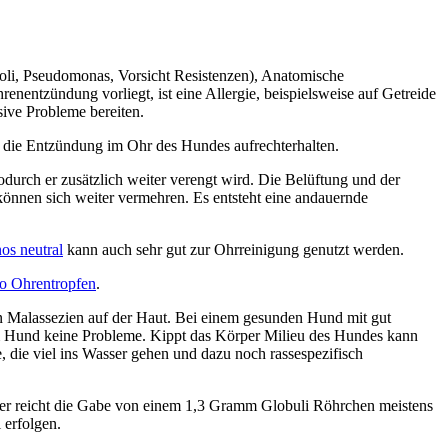
oli, Pseudomonas, Vorsicht Resistenzen), Anatomische
entzündung vorliegt, ist eine Allergie, beispielsweise auf Getreide
ive Probleme bereiten.
 die Entzündung im Ohr des Hundes aufrechterhalten.
rch er zusätzlich weiter verengt wird. Die Belüftung und der
können sich weiter vermehren. Es entsteht eine andauernde
os neutral
kann auch sehr gut zur Ohrreinigung genutzt werden.
o Ohrentropfen
.
n Malassezien auf der Haut. Bei einem gesunden Hund mit gut
m Hund keine Probleme. Kippt das Körper Milieu des Hundes kann
die viel ins Wasser gehen und dazu noch rassespezifisch
ier reicht die Gabe von einem 1,3 Gramm Globuli Röhrchen meistens
 erfolgen.