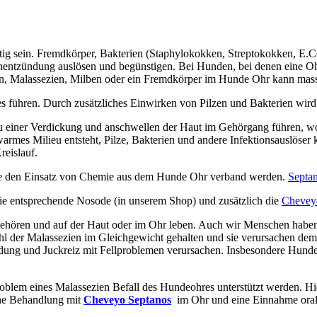
ig sein. Fremdkörper, Bakterien (Staphylokokken, Streptokokken, E.C
entzündung auslösen und begünstigen. Bei Hunden, bei denen eine Ohren
n, Malassezien, Milben oder ein Fremdkörper im Hunde Ohr kann mass
führen. Durch zusätzliches Einwirken von Pilzen und Bakterien wird
 einer Verdickung und anschwellen der Haut im Gehörgang führen, wodu
armes Milieu entsteht, Pilze, Bakterien und andere Infektionsauslöser 
eislauf.
e den Einsatz von Chemie aus dem Hunde Ohr verband werden.
Septan
e entsprechende Nosode (in unserem Shop) und zusätzlich die
Chevey
 gehören und auf der Haut oder im Ohr leben. Auch wir Menschen habe
l der Malassezien im Gleichgewicht gehalten und sie verursachen de
ng und Juckreiz mit Fellproblemen verursachen. Insbesondere Hunde, 
oblem eines Malassezien Befall des Hundeohres unterstützt werden. H
ine Behandlung mit
Cheveyo Septanos
im Ohr und eine Einnahme oral