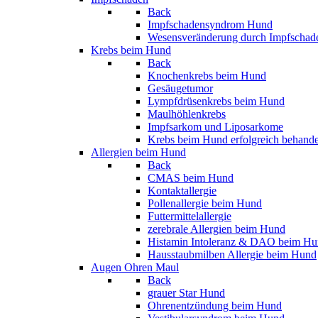
Back
Impfschadensyndrom Hund
Wesensveränderung durch Impfschad
Krebs beim Hund
Back
Knochenkrebs beim Hund
Gesäugetumor
Lympfdrüsenkrebs beim Hund
Maulhöhlenkrebs
Impfsarkom und Liposarkome
Krebs beim Hund erfolgreich behand
Allergien beim Hund
Back
CMAS beim Hund
Kontaktallergie
Pollenallergie beim Hund
Futtermittelallergie
zerebrale Allergien beim Hund
Histamin Intoleranz & DAO beim H
Hausstaubmilben Allergie beim Hund
Augen Ohren Maul
Back
grauer Star Hund
Ohrenentzündung beim Hund