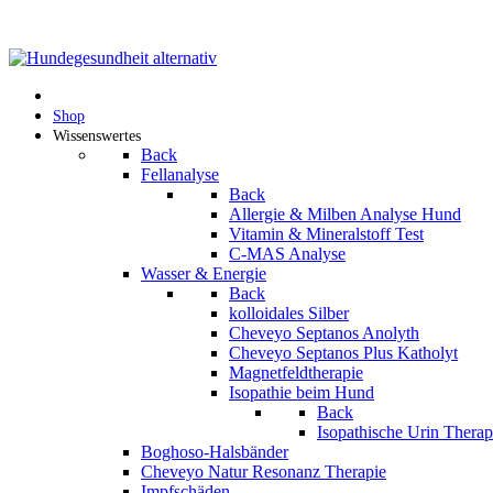
Shop
Wissenswertes
Back
Fellanalyse
Back
Allergie & Milben Analyse Hund
Vitamin & Mineralstoff Test
C-MAS Analyse
Wasser & Energie
Back
kolloidales Silber
Cheveyo Septanos Anolyth
Cheveyo Septanos Plus Katholyt
Magnetfeldtherapie
Isopathie beim Hund
Back
Isopathische Urin Thera
Boghoso-Halsbänder
Cheveyo Natur Resonanz Therapie
Impfschäden