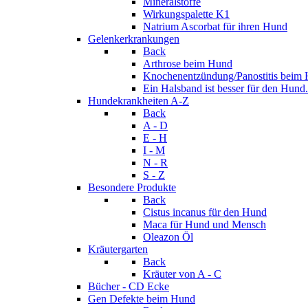
Mineralstoffe
Wirkungspalette K1
Natrium Ascorbat für ihren Hund
Gelenkerkrankungen
Back
Arthrose beim Hund
Knochenentzündung/Panostitis beim
Ein Halsband ist besser für den Hund.
Hundekrankheiten A-Z
Back
A - D
E - H
I - M
N - R
S - Z
Besondere Produkte
Back
Cistus incanus für den Hund
Maca für Hund und Mensch
Oleazon Öl
Kräutergarten
Back
Kräuter von A - C
Bücher - CD Ecke
Gen Defekte beim Hund