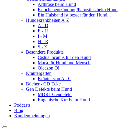
Arthrose beim Hund
Knochenentzündung/Panostitis beim Hund
Ein Halsband ist besser für den Hund...
Hundekrankheiten A-Z
A - D
E - H
I - M
N - R
S - Z
Besondere Produkte
Cistus incanus für den Hund
Maca für Hund und Mensch
Oleazon Öl
Kräutergarten
Kräuter von A - C
Bücher - CD Ecke
Gen Defekte beim Hund
MDR1 Gendefekt
Eugenische Kur beim Hund
Podcasts
Blog
Kundenmeinungen