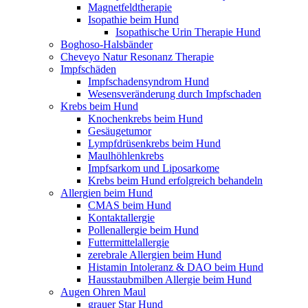
Magnetfeldtherapie
Isopathie beim Hund
Isopathische Urin Therapie Hund
Boghoso-Halsbänder
Cheveyo Natur Resonanz Therapie
Impfschäden
Impfschadensyndrom Hund
Wesensveränderung durch Impfschaden
Krebs beim Hund
Knochenkrebs beim Hund
Gesäugetumor
Lympfdrüsenkrebs beim Hund
Maulhöhlenkrebs
Impfsarkom und Liposarkome
Krebs beim Hund erfolgreich behandeln
Allergien beim Hund
CMAS beim Hund
Kontaktallergie
Pollenallergie beim Hund
Futtermittelallergie
zerebrale Allergien beim Hund
Histamin Intoleranz & DAO beim Hund
Hausstaubmilben Allergie beim Hund
Augen Ohren Maul
grauer Star Hund