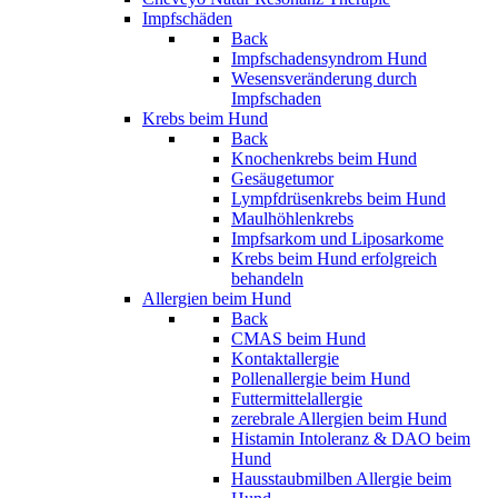
Impfschäden
Back
Impfschadensyndrom Hund
Wesensveränderung durch
Impfschaden
Krebs beim Hund
Back
Knochenkrebs beim Hund
Gesäugetumor
Lympfdrüsenkrebs beim Hund
Maulhöhlenkrebs
Impfsarkom und Liposarkome
Krebs beim Hund erfolgreich
behandeln
Allergien beim Hund
Back
CMAS beim Hund
Kontaktallergie
Pollenallergie beim Hund
Futtermittelallergie
zerebrale Allergien beim Hund
Histamin Intoleranz & DAO beim
Hund
Hausstaubmilben Allergie beim