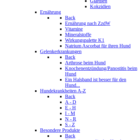
Giardien
Kokzidien
Ernährung
Back
Ernährung nach ZzdW
Vitamine
Mineralstoffe
Wirkungspalette K1
Natrium Ascorbat für ihren Hund
Gelenkerkrankungen
Back
Arthrose beim Hund
Knochenentzündung/Panostitis beim
Hund
Ein Halsband ist besser für den
Hund...
Hundekrankheiten A-Z
Back
A - D
E - H
I - M
N - R
S - Z
Besondere Produkte
Back