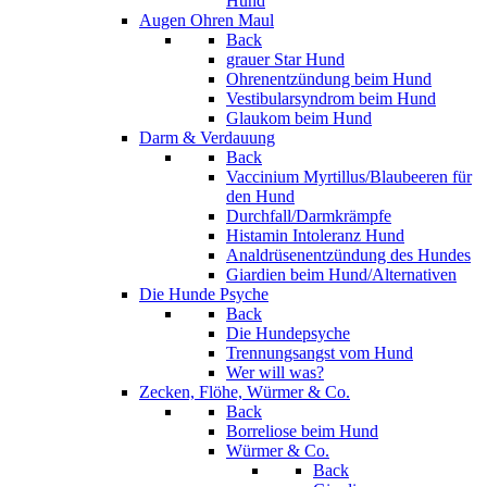
Hund
Augen Ohren Maul
Back
grauer Star Hund
Ohrenentzündung beim Hund
Vestibularsyndrom beim Hund
Glaukom beim Hund
Darm & Verdauung
Back
Vaccinium Myrtillus/Blaubeeren für
den Hund
Durchfall/Darmkrämpfe
Histamin Intoleranz Hund
Analdrüsenentzündung des Hundes
Giardien beim Hund/Alternativen
Die Hunde Psyche
Back
Die Hundepsyche
Trennungsangst vom Hund
Wer will was?
Zecken, Flöhe, Würmer & Co.
Back
Borreliose beim Hund
Würmer & Co.
Back