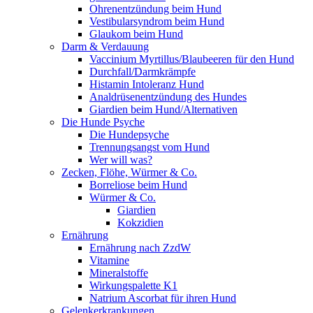
Ohrenentzündung beim Hund
Vestibularsyndrom beim Hund
Glaukom beim Hund
Darm & Verdauung
Vaccinium Myrtillus/Blaubeeren für den Hund
Durchfall/Darmkrämpfe
Histamin Intoleranz Hund
Analdrüsenentzündung des Hundes
Giardien beim Hund/Alternativen
Die Hunde Psyche
Die Hundepsyche
Trennungsangst vom Hund
Wer will was?
Zecken, Flöhe, Würmer & Co.
Borreliose beim Hund
Würmer & Co.
Giardien
Kokzidien
Ernährung
Ernährung nach ZzdW
Vitamine
Mineralstoffe
Wirkungspalette K1
Natrium Ascorbat für ihren Hund
Gelenkerkrankungen