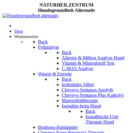
NATURHEILZENTRUM
Hundegesundheit-Alternativ
Shop
Wissenswertes
Back
Fellanalyse
Back
Allergie & Milben Analyse Hund
Vitamin & Mineralstoff Test
C-MAS Analyse
Wasser & Energie
Back
kolloidales Silber
Cheveyo Septanos Anolyth
Cheveyo Septanos Plus Katholyt
Magnetfeldtherapie
Isopathie beim Hund
Back
Isopathische Urin
Therapie Hund
Boghoso-Halsbänder
Cheveyo Natur Resonanz Therapie