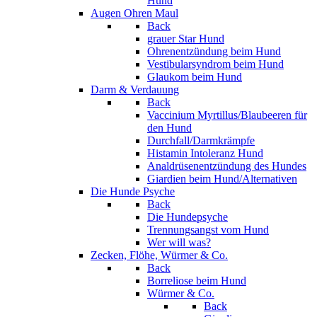
Hund
Augen Ohren Maul
Back
grauer Star Hund
Ohrenentzündung beim Hund
Vestibularsyndrom beim Hund
Glaukom beim Hund
Darm & Verdauung
Back
Vaccinium Myrtillus/Blaubeeren für
den Hund
Durchfall/Darmkrämpfe
Histamin Intoleranz Hund
Analdrüsenentzündung des Hundes
Giardien beim Hund/Alternativen
Die Hunde Psyche
Back
Die Hundepsyche
Trennungsangst vom Hund
Wer will was?
Zecken, Flöhe, Würmer & Co.
Back
Borreliose beim Hund
Würmer & Co.
Back