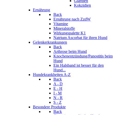
Giardien
Kokzidien
Ernährung
Back
Ernährung nach ZzdW
Vitamine
Mineralstoffe
Wirkungspalette K1
Natrium Ascorbat für ihren Hund
Gelenkerkrankungen
Back
Arthrose beim Hund
Knochenentzündung/Panostitis beim
Hund
Ein Halsband ist besser für den
Hund...
Hundekrankheiten A-Z
Back
A - D
E - H
I - M
N - R
S - Z
Besondere Produkte
Back