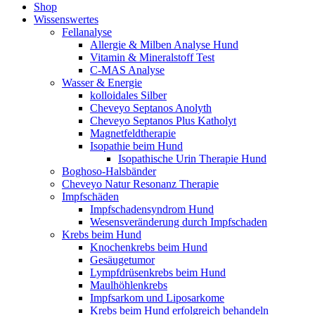
Shop
Wissenswertes
Fellanalyse
Allergie & Milben Analyse Hund
Vitamin & Mineralstoff Test
C-MAS Analyse
Wasser & Energie
kolloidales Silber
Cheveyo Septanos Anolyth
Cheveyo Septanos Plus Katholyt
Magnetfeldtherapie
Isopathie beim Hund
Isopathische Urin Therapie Hund
Boghoso-Halsbänder
Cheveyo Natur Resonanz Therapie
Impfschäden
Impfschadensyndrom Hund
Wesensveränderung durch Impfschaden
Krebs beim Hund
Knochenkrebs beim Hund
Gesäugetumor
Lympfdrüsenkrebs beim Hund
Maulhöhlenkrebs
Impfsarkom und Liposarkome
Krebs beim Hund erfolgreich behandeln