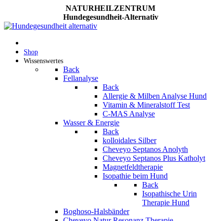
NATURHEILZENTRUM
Hundegesundheit-Alternativ
Shop
Wissenswertes
Back
Fellanalyse
Back
Allergie & Milben Analyse Hund
Vitamin & Mineralstoff Test
C-MAS Analyse
Wasser & Energie
Back
kolloidales Silber
Cheveyo Septanos Anolyth
Cheveyo Septanos Plus Katholyt
Magnetfeldtherapie
Isopathie beim Hund
Back
Isopathische Urin
Therapie Hund
Boghoso-Halsbänder
Cheveyo Natur Resonanz Therapie