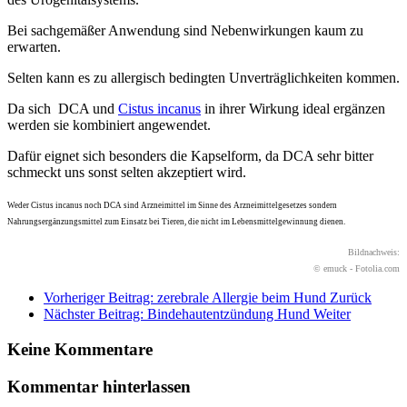
Bei sachgemäßer Anwendung sind Nebenwirkungen kaum zu
erwarten.
Selten kann es zu allergisch bedingten Unverträglichkeiten kommen.
Da sich DCA und
Cistus incanus
in ihrer Wirkung ideal ergänzen
werden sie kombiniert angewendet.
Dafür eignet sich besonders die Kapselform, da DCA sehr bitter
schmeckt uns sonst selten akzeptiert wird.
Weder Cistus incanus noch DCA sind Arzneimittel im Sinne des Arzneimittelgesetzes sondern
Nahrungsergänzungsmittel zum Einsatz bei Tieren, die nicht im Lebensmittelgewinnung dienen.
Bildnachweis:
© emuck - Fotolia.com
Vorheriger Beitrag: zerebrale Allergie beim Hund
Zurück
Nächster Beitrag: Bindehautentzündung Hund
Weiter
Keine Kommentare
Kommentar hinterlassen