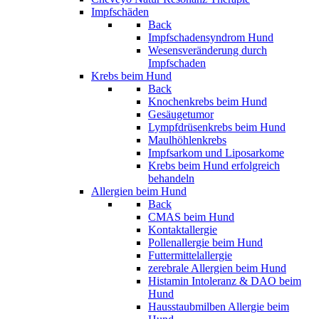
Impfschäden
Back
Impfschadensyndrom Hund
Wesensveränderung durch
Impfschaden
Krebs beim Hund
Back
Knochenkrebs beim Hund
Gesäugetumor
Lympfdrüsenkrebs beim Hund
Maulhöhlenkrebs
Impfsarkom und Liposarkome
Krebs beim Hund erfolgreich
behandeln
Allergien beim Hund
Back
CMAS beim Hund
Kontaktallergie
Pollenallergie beim Hund
Futtermittelallergie
zerebrale Allergien beim Hund
Histamin Intoleranz & DAO beim
Hund
Hausstaubmilben Allergie beim