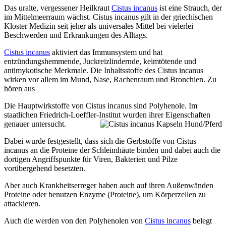
Das uralte, vergessener Heilkraut
Cistus incanus
ist eine Strauch, der
im Mittelmeerraum wächst. Cistus incanus gilt in der griechischen
Kloster Medizin seit jeher als universales Mittel bei vielerlei
Beschwerden und Erkrankungen des Alltags.
Cistus incanus
aktiviert das Immunsystem und hat
entzündungshemmende, Juckreizlindernde, keimtötende und
antimykotische Merkmale. Die Inhaltsstoffe des Cistus incanus
wirken vor allem im Mund, Nase, Rachenraum und Bronchien. Zu
hören aus
Die Hauptwirkstoffe von Cistus incanus sind Polyhenole. Im
staatlichen Friedrich-Loeffler-Institut wurden ihrer
Eigenschaften
genauer untersucht.
Dabei wurde festgestellt, dass sich die Gerbstoffe von Cistus
incanus an die Proteine der Schleimhäute binden und dabei auch die
dortigen Angriffspunkte für Viren, Bakterien und Pilze
vorübergehend besetzten.
Aber auch Krankheitserreger haben auch auf ihren Außenwänden
Proteine oder benutzen Enzyme (Proteine), um Körperzellen zu
attackieren.
Auch die werden von den Polyhenolen von
Cistus incanus
belegt