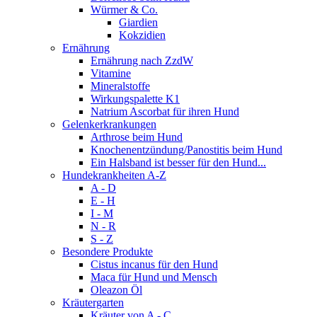
Würmer & Co.
Giardien
Kokzidien
Ernährung
Ernährung nach ZzdW
Vitamine
Mineralstoffe
Wirkungspalette K1
Natrium Ascorbat für ihren Hund
Gelenkerkrankungen
Arthrose beim Hund
Knochenentzündung/Panostitis beim Hund
Ein Halsband ist besser für den Hund...
Hundekrankheiten A-Z
A - D
E - H
I - M
N - R
S - Z
Besondere Produkte
Cistus incanus für den Hund
Maca für Hund und Mensch
Oleazon Öl
Kräutergarten
Kräuter von A - C