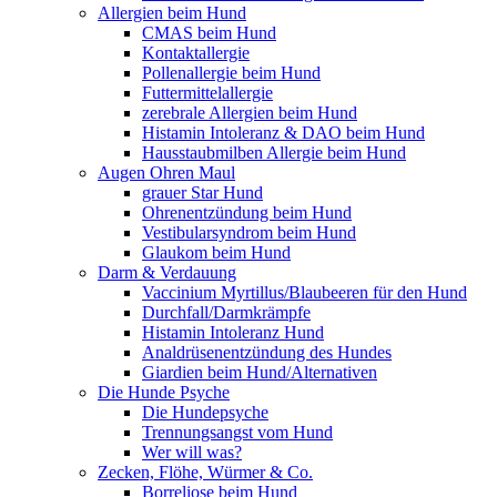
Allergien beim Hund
CMAS beim Hund
Kontaktallergie
Pollenallergie beim Hund
Futtermittelallergie
zerebrale Allergien beim Hund
Histamin Intoleranz & DAO beim Hund
Hausstaubmilben Allergie beim Hund
Augen Ohren Maul
grauer Star Hund
Ohrenentzündung beim Hund
Vestibularsyndrom beim Hund
Glaukom beim Hund
Darm & Verdauung
Vaccinium Myrtillus/Blaubeeren für den Hund
Durchfall/Darmkrämpfe
Histamin Intoleranz Hund
Analdrüsenentzündung des Hundes
Giardien beim Hund/Alternativen
Die Hunde Psyche
Die Hundepsyche
Trennungsangst vom Hund
Wer will was?
Zecken, Flöhe, Würmer & Co.
Borreliose beim Hund