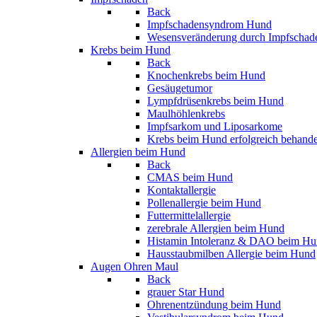
Back
Impfschadensyndrom Hund
Wesensveränderung durch Impfschad
Krebs beim Hund
Back
Knochenkrebs beim Hund
Gesäugetumor
Lympfdrüsenkrebs beim Hund
Maulhöhlenkrebs
Impfsarkom und Liposarkome
Krebs beim Hund erfolgreich behand
Allergien beim Hund
Back
CMAS beim Hund
Kontaktallergie
Pollenallergie beim Hund
Futtermittelallergie
zerebrale Allergien beim Hund
Histamin Intoleranz & DAO beim H
Hausstaubmilben Allergie beim Hund
Augen Ohren Maul
Back
grauer Star Hund
Ohrenentzündung beim Hund