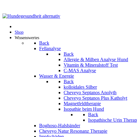
Shop
Wissenswertes
Back
Fellanalyse
Back
Allergie & Milben Analyse Hund
Vitamin & Mineralstoff Test
C-MAS Analyse
Wasser & Energie
Back
kolloidales Silber
Cheveyo Septanos Anolyth
Cheveyo Septanos Plus Katholyt
Magnetfeldtherapie
Isopathie beim Hund
Back
Isopathische Urin Thera
Boghoso-Halsbänder
Cheveyo Natur Resonanz Therapie
Impfschäden