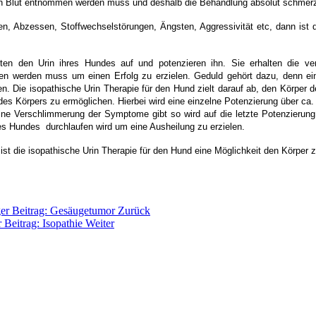
in Blut entnommen werden muss und deshalb die Behandlung absolut schmerzf
n, Abzessen, Stoffwechselstörungen, Ängsten, Aggressivität etc, dann ist d
iten den Urin ihres Hundes auf und potenzieren ihn. Sie erhalten die v
ten werden muss um einen Erfolg zu erzielen. Geduld gehört dazu, denn e
en. Die isopathische Urin Therapie für den Hund zielt darauf ab, den Körper
des Körpers zu ermöglichen. Hierbei wird eine einzelne Potenzierung über c
ine Verschlimmerung der Symptome gibt so wird auf die letzte Potenzierung 
es Hundes durchlaufen wird um eine Ausheilung zu erzielen.
st die isopathische Urin Therapie für den Hund eine Möglichkeit den Körper 
ger Beitrag: Gesäugetumor
Zurück
 Beitrag: Isopathie
Weiter