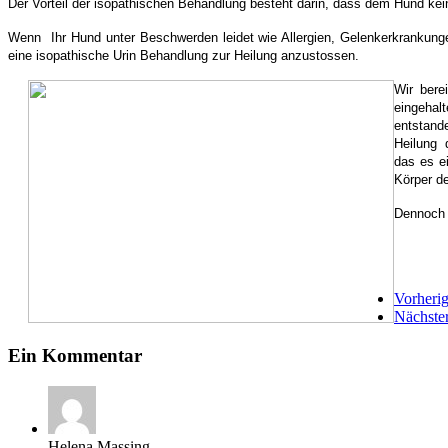
Der Vorteil der isopathischen Behandlung besteht darin, dass dem Hund ke
Wenn Ihr Hund unter Beschwerden leidet wie Allergien, Gelenkerkrankunge
eine isopathische Urin Behandlung zur Heilung anzustossen.
Wir bere
eingehal
entstand
Heilung 
das es e
Körper d
Dennoch i
Vorheri
Nächster
Ein Kommentar
Helena Massing