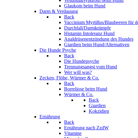
Vestibularsyndrom beim Hund
Glaukom beim Hund
Darm & Verdauung
Back
Vaccinium Myrtillus/Blaubeeren für 
Durchfall/Darmkrämpfe
Histamin Intoleranz Hund
Analdrüsenentzündung des Hundes
Giardien beim Hund/Alternativen
Die Hunde Psyche
Back
Die Hundepsyche
Trennungsangst vom Hund
Wer will was?
Zecken, Flöhe, Würmer & Co.
Back
Borreliose beim Hund
Würmer & Co.
Back
Giardien
Kokzidien
Ernährung
Back
Ernährung nach ZzdW
Vitamine