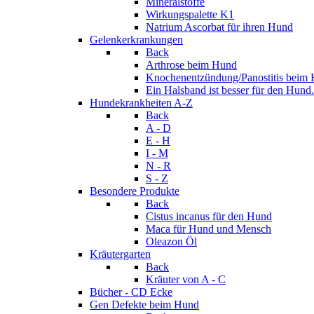
Mineralstoffe
Wirkungspalette K1
Natrium Ascorbat für ihren Hund
Gelenkerkrankungen
Back
Arthrose beim Hund
Knochenentzündung/Panostitis beim
Ein Halsband ist besser für den Hund.
Hundekrankheiten A-Z
Back
A - D
E - H
I - M
N - R
S - Z
Besondere Produkte
Back
Cistus incanus für den Hund
Maca für Hund und Mensch
Oleazon Öl
Kräutergarten
Back
Kräuter von A - C
Bücher - CD Ecke
Gen Defekte beim Hund