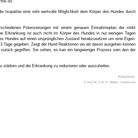
rei ist.
ie Isopathie eine sehr wertvolle Möglichkeit dem Körper des Hundes durch
erschiedenen Potenzierungen mit einem genauen Einnahmeplan der strikt
ine Erkrankung ist auch nicht im Körper des Hundes in nur wenigen Tagen
 des Hundes auf einen ursprünglichen Zustand herabzusetzen um eine Eigen-
a. 3 Tage gegeben. Zeigt der Hund Reaktionen wo wir davon ausgehen können
zurück gegriffen. Sie sehen, es kan ein langwieriger Prozess sein den der
zu stärken und die Erkrankung zu reduzieren oder auszuheilen.
Bildnachweis:
© José 16, © K.-U. Häßler - Fotolia.com