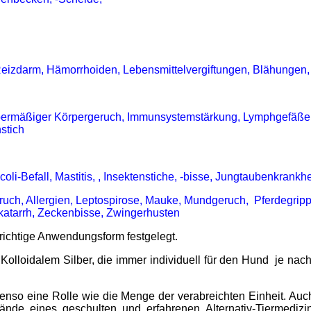
eizdarm,
Hämorrhoiden, Lebensmittelvergiftungen, Blähungen,
 übermäßiger Körpergeruch, Immunsystemstärkung, Lymphgefäßen
nstich
li-Befall, Mastitis, , Insektenstiche, -bisse, Jungtaubenkrankhe
ruch, Allergien, Leptospirose, Mauke, Mundgeruch, Pferdegrip
katarrh, Zeckenbisse, Zwingerhusten
richtige Anwendungsform festgelegt.
n Kolloidalem Silber, die immer individuell für den Hund je na
ebenso eine Rolle wie die Menge der verabreichten Einheit. 
de eines geschulten und erfahrenen Alternativ-Tiermedizin