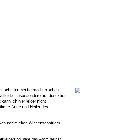
tschritten bei tiermedizinischen
olloide - insbesondere auf die extrem
kann ich hier leider nicht
ühmte Ärzte und Heiler des
v von zahlreichen Wissenschaftlern
Zerkleinerung wäre das Atom selbst.