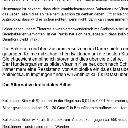
Heutzutage ist bekannt, dass viele krankheitserregende Bakterien und Vire
das Leben. Allein dies sollte einem ja schon zu denken geben. Oft schleicht
Antibiotika, dass wird es schon richten, wenn nicht, dann kann man immern
Leider gehen unsere Tierärzte etwas verschwenderisch mit Antibiotika bei
Darmbakterien vernichten. In der Praxis hat sich herausgestellt, dass kolloi
Darmflora bleibt intakt.
Die Bakterien und ihre Zusammensetzung im Darm spielen ein
gutartigen Keime mit schädlichen Bakterien um die besten St
Gleichgewicht empfindlich stören und dies über viele Jahre.
Der Hundeorganismus bildet Vitamin K selber, doch nach Schädi
immer mehr eine Ressistenz von Antibiotika ein da es fast übera
Antibiotika. In Impfungen finden wir Antibiotika. Es ist fast übera
Die Alternative kolloidales Silber
Kolloidales Silber (KS) besteht in der Regel aus 0,01 bis 0,001 Mikrometer g
Silber gewonnen und bei 15 – 20 Grad C in Braunflaschen aufbewahrt – fern 
Kolloidales Silber wirkt als Breitspektrum–Antibiotikum gegen ca. 650 vers
Reaktionen – adstringierend bei Wunden.