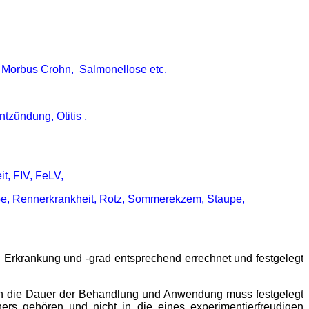
 Morbus Crohn, Salmonellose etc.
tzündung, Otitis ,
it, FIV, FeLV,
pe, Rennerkrankheit, Rotz, Sommerekzem, Staupe,
ch Erkrankung und -grad entsprechend errechnet und festgelegt
Auch die Dauer der Behandlung und Anwendung muss festgelegt
ers gehören und nicht in die eines experimentierfreudigen