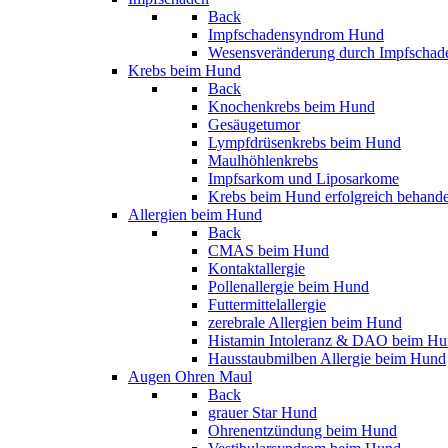
Back
Impfschadensyndrom Hund
Wesensveränderung durch Impfschad
Krebs beim Hund
Back
Knochenkrebs beim Hund
Gesäugetumor
Lympfdrüsenkrebs beim Hund
Maulhöhlenkrebs
Impfsarkom und Liposarkome
Krebs beim Hund erfolgreich behand
Allergien beim Hund
Back
CMAS beim Hund
Kontaktallergie
Pollenallergie beim Hund
Futtermittelallergie
zerebrale Allergien beim Hund
Histamin Intoleranz & DAO beim H
Hausstaubmilben Allergie beim Hund
Augen Ohren Maul
Back
grauer Star Hund
Ohrenentzündung beim Hund