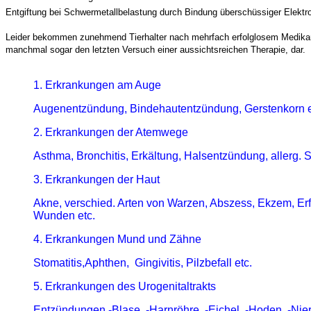
Entgiftung bei Schwermetallbelastung durch Bindung überschüssiger Elektr
Leider bekommen zunehmend Tierhalter nach mehrfach erfolglosem Medikament
manchmal sogar den letzten Versuch einer aussichtsreichen Therapie, dar.
1. Erkrankungen am Auge
Augenentzündung, Bindehautentzündung, Gerstenkorn e
2. Erkrankungen der Atemwege
Asthma, Bronchitis, Erkältung, Halsentzündung, allerg. Sc
3. Erkrankungen der Haut
Akne, verschied. Arten von Warzen, Abszess, Ekzem, Erfri
Wunden etc.
4. Erkrankungen Mund und Zähne
Stomatitis,
Aphthen, Gingivitis, Pilzbefall etc.
5. Erkrankungen des Urogenitaltrakts
Entzündungen -Blase, -Harnröhre, -Eichel, -Hoden, -Nie