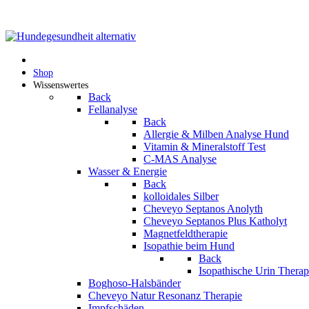
Shop
Wissenswertes
Back
Fellanalyse
Back
Allergie & Milben Analyse Hund
Vitamin & Mineralstoff Test
C-MAS Analyse
Wasser & Energie
Back
kolloidales Silber
Cheveyo Septanos Anolyth
Cheveyo Septanos Plus Katholyt
Magnetfeldtherapie
Isopathie beim Hund
Back
Isopathische Urin Thera
Boghoso-Halsbänder
Cheveyo Natur Resonanz Therapie
Impfschäden