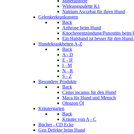
Mineralstoffe
Wirkungspalette K1
Natrium Ascorbat für ihren Hund
Gelenkerkrankungen
Back
Arthrose beim Hund
Knochenentzündung/Panostitis beim
Ein Halsband ist besser für den Hund.
Hundekrankheiten A-Z
Back
A - D
E - H
I - M
N - R
S - Z
Besondere Produkte
Back
Cistus incanus für den Hund
Maca für Hund und Mensch
Oleazon Öl
Kräutergarten
Back
Kräuter von A - C
Bücher - CD Ecke
Gen Defekte beim Hund