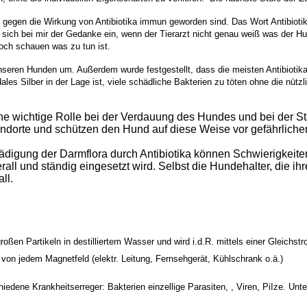
n gegen die Wirkung von Antibiotika immun geworden sind. Das Wort Antibioti
 sich bei mir der Gedanke ein, wenn der Tierarzt nicht genau weiß was der Hu
och schauen was zu tun ist.
 unseren Hunden um
. Außerdem wurde festgestellt, dass die meisten Antibiotik
dales Silber in der Lage ist, viele schädliche Bakterien zu töten ohne die nütz
e wichtige Rolle bei der Verdauung des Hundes und bei der S
andorte und schützen den Hund auf diese Weise vor gefährlichen
gung der Darmflora durch Antibiotika können Schwierigkeiten in
ll und ständig eingesetzt wird. Selbst die Hundehalter, die ihre
ll.
roßen Partikeln in destilliertem Wasser und wird i.d.R. mittels einer Gleichs
von jedem Magnetfeld (elektr. Leitung, Fernsehgerät, Kühlschrank o.ä.)
chiedene Krankheitserreger:
Bakterien einz
ellige Parasiten, , Viren, PiIze. U