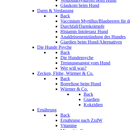
Vestibularsyndrom beim Hund
Glaukom beim Hund
Darm & Verdauung
Back
Vaccinium Myrtillus/Blaubeeren für 
Durchfall/Darmkrämpfe
Histamin Intoleranz Hund
Analdrüsenentzündung des Hundes
Giardien beim Hund/Alternativen
Die Hunde Psyche
Back
Die Hundepsyche
Trennungsangst vom Hund
Wer will was?
Zecken, Flöhe, Würmer & Co.
Back
Borreliose beim Hund
Würmer & Co.
Back
Giardien
Kokzidien
Ernährung
Back
Ernährung nach ZzdW
Vitamine