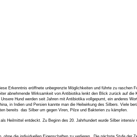
Diese Erkenntnis
eröffnete unbegrenzte Möglichkeiten und führte zu raschen For
er abnehmende Wirksamkeit von Antibiotika lenkt den Blick zurück auf die K
 Unsere Hund werden seit Jahren mit Antibiotika vollgepumt, ein anderes Wort 
ina, in Indien und Persien kannte man die Heilwirkung des Silbers. Viele ber
eten bereits das Silber um gegen Viren, Pilze und Bakterien zu kämpfen.
m als Heilmittel entdeckt. Zu Beginn des 20. Jahrhundert wurde Silber intensi
ann, ohne die individuellen Eigenschaften zu verlieren. Die nächste Stufe der 