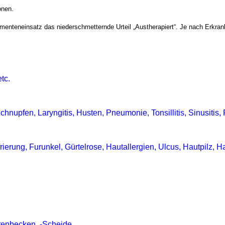
onen.
eneinsatz das niederschmetternde Urteil „Austherapiert“. Je nach Erkrankung
tc.
hnupfen, Laryngitis, Husten, Pneumonie, Tonsillitis, Sinusitis, P
erung, Furunkel, Gürtelrose, Hautallergien, Ulcus, Hautpilz, Ha
renbecken, -Scheide,