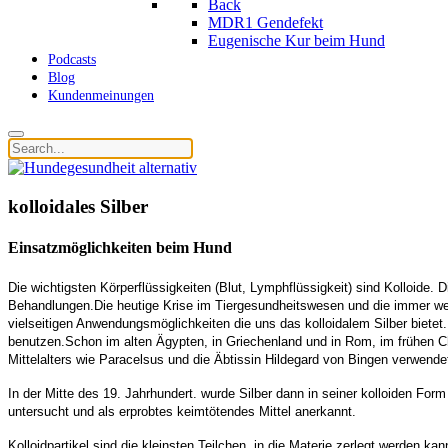
Back
MDR1 Gendefekt
Eugenische Kur beim Hund
Podcasts
Blog
Kundenmeinungen
kolloidales Silber
Einsatzmöglichkeiten beim Hund
Die wichtigsten Körperflüssigkeiten (Blut, Lymphflüssigkeit) sind Kolloide. 
Behandlungen.Die heutige Krise im Tiergesundheitswesen und die immer weit
vielseitigen Anwendungsmöglichkeiten die uns das kolloidalem Silber bietet.
benutzen.Schon im alten Ägypten, in Griechenland und in Rom, im frühen Ch
Mittelalters wie Paracelsus und die Äbtissin Hildegard von Bingen verwend
In der Mitte des 19. Jahrhundert. wurde Silber dann in seiner kolloiden For
untersucht und als erprobtes keimtötendes Mittel anerkannt.
Kolloidpartikel sind die kleinsten Teilchen, in die Materie zerlegt werden k