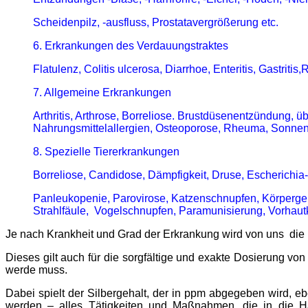
Scheidenpilz, -ausfluss, Prostatavergrößerung etc.
6. Erkrankungen des Verdauungstraktes
Flatulenz, Colitis ulcerosa, Diarrhoe, Enteritis, Gastritis,
R
7. Allgemeine Erkrankungen
Arthritis, Arthrose, Borreliose. Brustdüsenentzündung,
Nahrungsmittelallergien, Osteoporose, Rheuma, Sonne
8. Spezielle Tiererkrankungen
Borreliose, Candidose, Dämpfigkeit, Druse, Escherichia-co
Panleukopenie, Parovirose, Katzenschnupfen, Körperge
Strahlfäule, Vogelschnupfen, Paramunisierung, Vorhaut
Je nach Krankheit und Grad der Erkrankung wird von uns die 
Dieses gilt auch für die sorgfältige und exakte Dosierung vo
werde muss.
Dabei spielt der Silbergehalt, der in ppm abgegeben wird, 
werden – alles Tätigkeiten und Maßnahmen, die in die Hän