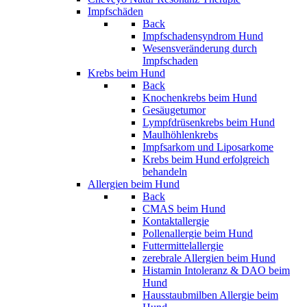
Impfschäden
Back
Impfschadensyndrom Hund
Wesensveränderung durch
Impfschaden
Krebs beim Hund
Back
Knochenkrebs beim Hund
Gesäugetumor
Lympfdrüsenkrebs beim Hund
Maulhöhlenkrebs
Impfsarkom und Liposarkome
Krebs beim Hund erfolgreich
behandeln
Allergien beim Hund
Back
CMAS beim Hund
Kontaktallergie
Pollenallergie beim Hund
Futtermittelallergie
zerebrale Allergien beim Hund
Histamin Intoleranz & DAO beim
Hund
Hausstaubmilben Allergie beim