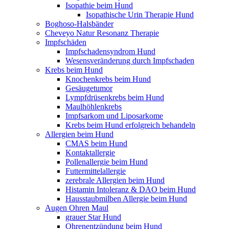
Isopathie beim Hund
Isopathische Urin Therapie Hund
Boghoso-Halsbänder
Cheveyo Natur Resonanz Therapie
Impfschäden
Impfschadensyndrom Hund
Wesensveränderung durch Impfschaden
Krebs beim Hund
Knochenkrebs beim Hund
Gesäugetumor
Lympfdrüsenkrebs beim Hund
Maulhöhlenkrebs
Impfsarkom und Liposarkome
Krebs beim Hund erfolgreich behandeln
Allergien beim Hund
CMAS beim Hund
Kontaktallergie
Pollenallergie beim Hund
Futtermittelallergie
zerebrale Allergien beim Hund
Histamin Intoleranz & DAO beim Hund
Hausstaubmilben Allergie beim Hund
Augen Ohren Maul
grauer Star Hund
Ohrenentzündung beim Hund