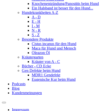
Knochenentzündung/Panostitis beim Hund
Ein Halsband ist besser für den Hund...
Hundekrankheiten A-Z
A - D
E - H
I - M
N - R
S - Z
Besondere Produkte
Cistus incanus für den Hund
Maca für Hund und Mensch
Oleazon Öl
Kräutergarten
Kräuter von A - C
Bücher - CD Ecke
Gen Defekte beim Hund
MDR1 Gendefekt
Eugenische Kur beim Hund
Podcasts
Blog
Kundenmeinungen
Impressum