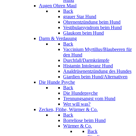
Hund
Augen Ohren Maul
Back
grauer Star Hund
Ohrenentzündung beim Hund
Vestibularsyndrom beim Hund
Glaukom beim Hund
Darm & Verdauung
Back
Vaccinium Myrtillus/Blaubeeren für
den Hund
Durchfall/Darmkrämpfe
Histamin Intoleranz Hund
Analdrüsenentzündung des Hundes
Giardien beim Hund/Alternativen
Die Hunde Psyche
Back
Die Hundepsyche
Trennungsangst vom Hund
Wer will was?
Zecken, Flöhe, Würmer & Co.
Back
Borreliose beim Hund
Würmer & Co.
Back