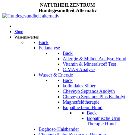
NATURHEILZENTRUM
Hundegesundheit-Alternativ
Shop
Wissenswertes
Back
Fellanalyse
Back
Allergie & Milben Analyse Hund
Vitamin & Mineralstoff Test
C-MAS Analyse
Wasser & Energie
Back
kolloidales Silber
Cheveyo Septanos Anolyth
Cheveyo Septanos Plus Katholyt
Magnetfeldtherapie
Isopathie beim Hund
Back
Isopathische Urin
Therapie Hund
Boghoso-Halsbänder
Cheveyo Natur Resonanz Therapie