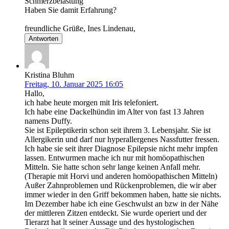
Schmerzbelastung
Haben Sie damit Erfahrung?
freundliche Grüße, Ines Lindenau,
Antworten
Kristina Bluhm
Freitag, 10. Januar 2025 16:05
Hallo,
ich habe heute morgen mit Iris telefoniert.
Ich habe eine Dackelhündin im Alter von fast 13 Jahren
namens Duffy.
Sie ist Epileptikerin schon seit ihrem 3. Lebensjahr. Sie ist
Allergikerin und darf nur hyperallergenes Nassfutter fressen.
Ich habe sie seit ihrer Diagnose Epilepsie nicht mehr impfen
lassen. Entwurmen mache ich nur mit homöopathischen
Mitteln. Sie hatte schon sehr lange keinen Anfall mehr.
(Therapie mit Horvi und anderen homöopathischen Mitteln)
Außer Zahnproblemen und Rückenproblemen, die wir aber
immer wieder in den Griff bekommen haben, hatte sie nichts.
Im Dezember habe ich eine Geschwulst an bzw in der Nähe
der mittleren Zitzen entdeckt. Sie wurde operiert und der
Tierarzt hat lt seiner Aussage und des hystologischen