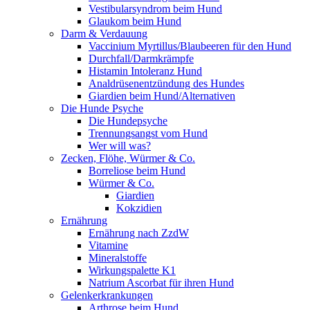
Vestibularsyndrom beim Hund
Glaukom beim Hund
Darm & Verdauung
Vaccinium Myrtillus/Blaubeeren für den Hund
Durchfall/Darmkrämpfe
Histamin Intoleranz Hund
Analdrüsenentzündung des Hundes
Giardien beim Hund/Alternativen
Die Hunde Psyche
Die Hundepsyche
Trennungsangst vom Hund
Wer will was?
Zecken, Flöhe, Würmer & Co.
Borreliose beim Hund
Würmer & Co.
Giardien
Kokzidien
Ernährung
Ernährung nach ZzdW
Vitamine
Mineralstoffe
Wirkungspalette K1
Natrium Ascorbat für ihren Hund
Gelenkerkrankungen
Arthrose beim Hund