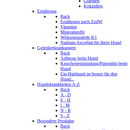
Giardien
Kokzidien
Ernährung
Back
Ernährung nach ZzdW
Vitamine
Mineralstoffe
Wirkungspalette K1
Natrium Ascorbat für ihren Hund
Gelenkerkrankungen
Back
Arthrose beim Hund
Knochenentzündung/Panostitis beim
Hund
Ein Halsband ist besser für den
Hund...
Hundekrankheiten A-Z
Back
A - D
E - H
I - M
N - R
S - Z
Besondere Produkte
Back