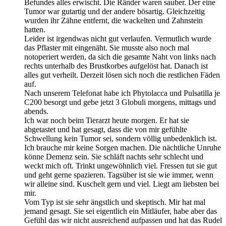
Befundes alles erwischt. Die Ränder waren sauber. Der eine
Tumor war gutartig und der andere bösartig. Gleichzeitig
wurden ihr Zähne entfernt, die wackelten und Zahnstein
hatten.
Leider ist irgendwas nicht gut verlaufen. Vermutlich wurde
das Pflaster mit eingenäht. Sie musste also noch mal
notoperiert werden, da sich die gesamte Naht von links nach
rechts unterhalb des Brustkorbes aufgelöst hat. Danach ist
alles gut verheilt. Derzeit lösen sich noch die restlichen Fäden
auf.
Nach unserem Telefonat habe ich Phytolacca und Pulsatilla je
C200 besorgt und gebe jetzt 3 Globuli morgens, mittags und
abends.
Ich war noch beim Tierarzt heute morgen. Er hat sie
abgetastet und hat gesagt, dass die von mir gefühlte
Schwellung kein Tumor sei, sondern völlig unbedenklich ist.
Ich brauche mir keine Sorgen machen. Die nächtliche Unruhe
könne Demenz sein. Sie schläft nachts sehr schlecht und
weckt mich oft. Trinkt ungewöhnlich viel. Fressen tut sie gut
und geht gerne spazieren. Tagsüber ist sie wie immer, wenn
wir alleine sind. Kuschelt gern und viel. Liegt am liebsten bei
mir.
Vom Typ ist sie sehr ängstlich und skeptisch. Mir hat mal
jemand gesagt. Sie sei eigentlich ein Mitläufer, habe aber das
Gefühl das wir nicht ausreichend aufpassen und hat das Rudel