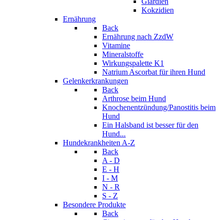
Giardien
Kokzidien
Ernährung
Back
Ernährung nach ZzdW
Vitamine
Mineralstoffe
Wirkungspalette K1
Natrium Ascorbat für ihren Hund
Gelenkerkrankungen
Back
Arthrose beim Hund
Knochenentzündung/Panostitis beim
Hund
Ein Halsband ist besser für den
Hund...
Hundekrankheiten A-Z
Back
A - D
E - H
I - M
N - R
S - Z
Besondere Produkte
Back