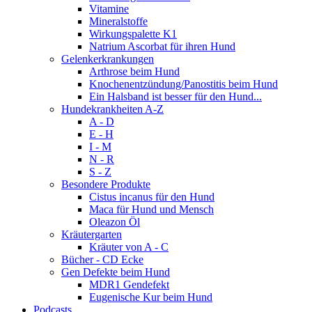
Vitamine
Mineralstoffe
Wirkungspalette K1
Natrium Ascorbat für ihren Hund
Gelenkerkrankungen
Arthrose beim Hund
Knochenentzündung/Panostitis beim Hund
Ein Halsband ist besser für den Hund...
Hundekrankheiten A-Z
A - D
E - H
I - M
N - R
S - Z
Besondere Produkte
Cistus incanus für den Hund
Maca für Hund und Mensch
Oleazon Öl
Kräutergarten
Kräuter von A - C
Bücher - CD Ecke
Gen Defekte beim Hund
MDR1 Gendefekt
Eugenische Kur beim Hund
Podcasts