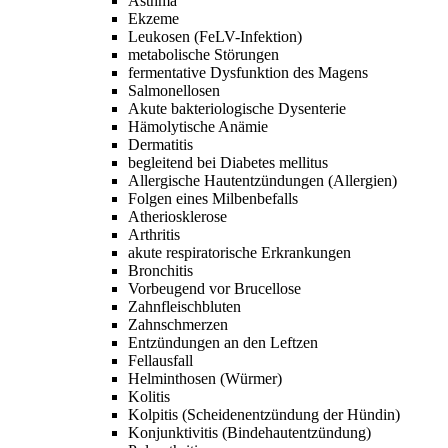
Asthma
Ekzeme
Leukosen
(FeLV-Infektion)
metabolische Störungen
fermentative Dysfunktion des Magens
Salmonellosen
Akute bakteriologische Dysenterie
Hämolytische Anämie
Dermatitis
begleitend bei
Diabetes mellitus
Allergische Hautentzündungen
(Allergien)
Folgen eines Milbenbefalls
Atheriosklerose
Arthritis
akute respiratorische Erkrankungen
Bronchitis
Vorbeugend vor
Brucellose
Zahnfleischbluten
Zahnschmerzen
Entzündungen an den Leftzen
Fellausfall
Helminthosen
(Würmer)
Kolitis
Kolpitis
(Scheidenentzündung der Hündin)
Konjunktivitis
(Bindehautentzündung)