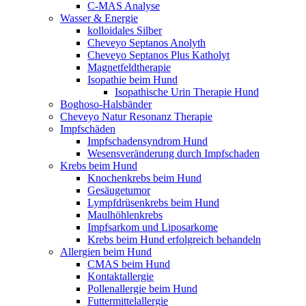
C-MAS Analyse
Wasser & Energie
kolloidales Silber
Cheveyo Septanos Anolyth
Cheveyo Septanos Plus Katholyt
Magnetfeldtherapie
Isopathie beim Hund
Isopathische Urin Therapie Hund
Boghoso-Halsbänder
Cheveyo Natur Resonanz Therapie
Impfschäden
Impfschadensyndrom Hund
Wesensveränderung durch Impfschaden
Krebs beim Hund
Knochenkrebs beim Hund
Gesäugetumor
Lympfdrüsenkrebs beim Hund
Maulhöhlenkrebs
Impfsarkom und Liposarkome
Krebs beim Hund erfolgreich behandeln
Allergien beim Hund
CMAS beim Hund
Kontaktallergie
Pollenallergie beim Hund
Futtermittelallergie