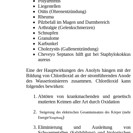
Polyarthritis
Liegestellen
Otitis
(Ohrenentzündung)
Rheuma
Pilzbefall im Magen und Darmbereich
Arthralgie
(Gelenkschmerzen)
Schnupfen
Granulome
Karbunkel
Cholezystis
(Gallenentzündung)
Cheveyo Septanos hilft gut bei Staphylokokkus
aureus
Eine der Hauptwirkungen des Anolyts hängen mit der
Bildung von Chlordioxid an der stromführenden Anode
des Wasserionisierers zusammen. Chlordioxid kann
folgendes bewirken:
Abtöten von krankmachenden und genetisch
mutierten Keimen aller Art durch Oxidation
Steigerung des elektrischen Gesamtumsatzes des Körper (mehr
)
Energie!
Entgiftung
Eliminierung und Ausleitung von
Schwermetallen (Salzbildung) und biologischen