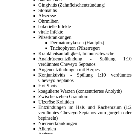
Gingivitis
(Zahnfleischentzündung)
Stomatitis
Abszesse
Ohrmilben
bakerielle Infekte
virale Infekte
Pilzerkrankungen
Dermatomykosen
(Hautpilz)
Trichophyton
(Pilzerreger)
Krankheitsanfälligkeit, Immunschwäche
Analdrüsenentzündung - Spülung 1:10
verdünntes Cheveyo Septanos
Augenentzündungen mit Herpes
Konjunktivitis
- Spülung 1:10 verdünntes
Cheveyo Septanos
Hot Spots
koagulierte
Warzen
(konzentriertes Anolyth)
Zwischenzehen Granulom
Ulzeröse Kolitiden
Entzündungen im Hals und Rachenraum (1:2
verdünntes Cheveyo Septanos zum gurgeln oder
bepinseln)
Nierenerkrankungen
Allergien