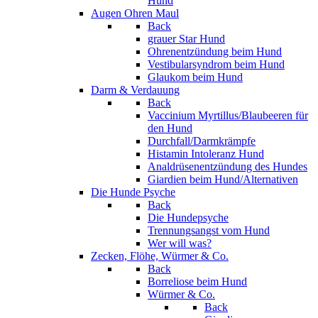
Hund
Augen Ohren Maul
Back
grauer Star Hund
Ohrenentzündung beim Hund
Vestibularsyndrom beim Hund
Glaukom beim Hund
Darm & Verdauung
Back
Vaccinium Myrtillus/Blaubeeren für
den Hund
Durchfall/Darmkrämpfe
Histamin Intoleranz Hund
Analdrüsenentzündung des Hundes
Giardien beim Hund/Alternativen
Die Hunde Psyche
Back
Die Hundepsyche
Trennungsangst vom Hund
Wer will was?
Zecken, Flöhe, Würmer & Co.
Back
Borreliose beim Hund
Würmer & Co.
Back