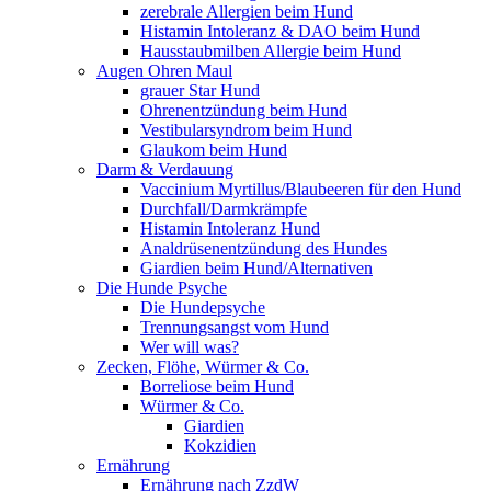
zerebrale Allergien beim Hund
Histamin Intoleranz & DAO beim Hund
Hausstaubmilben Allergie beim Hund
Augen Ohren Maul
grauer Star Hund
Ohrenentzündung beim Hund
Vestibularsyndrom beim Hund
Glaukom beim Hund
Darm & Verdauung
Vaccinium Myrtillus/Blaubeeren für den Hund
Durchfall/Darmkrämpfe
Histamin Intoleranz Hund
Analdrüsenentzündung des Hundes
Giardien beim Hund/Alternativen
Die Hunde Psyche
Die Hundepsyche
Trennungsangst vom Hund
Wer will was?
Zecken, Flöhe, Würmer & Co.
Borreliose beim Hund
Würmer & Co.
Giardien
Kokzidien
Ernährung
Ernährung nach ZzdW