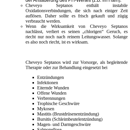
der Ansäuerung des PH-Wertes (z.B. im Harn).
Cheveyo Septanos enthält instabile
Oxidationsverbindungen, die sich nach einiger Zeit
auflösen. Daher sollte es frisch gekauft und zügig
verbraucht werden.
Wenn die Wirksamkeit von Cheveyo Septanos
nachlässt, verliert es seinen „chlorigen“ Geruch, es
riecht nur noch nach reinem Leitungswasser. Solange
es also noch riecht, ist es wirksam.
Cheveyo Septanos wird zur Vorsorge, als begleitende
Therapie oder zur Behandlung eingesetzt bei
Entzündungen
Infektionen
Eiternde Wunden
Offene Wunden
Verbrennungen
Trophische Geschwüre
Mykosen
Mastitis (Brustdrüsenentzündung)
Bursitis (Schleimbeutelentzündung)
Magen-
und Darmgeschwüre
Salmonellose