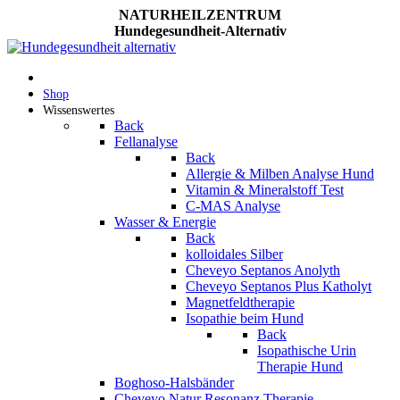
NATURHEILZENTRUM
Hundegesundheit-Alternativ
Shop
Wissenswertes
Back
Fellanalyse
Back
Allergie & Milben Analyse Hund
Vitamin & Mineralstoff Test
C-MAS Analyse
Wasser & Energie
Back
kolloidales Silber
Cheveyo Septanos Anolyth
Cheveyo Septanos Plus Katholyt
Magnetfeldtherapie
Isopathie beim Hund
Back
Isopathische Urin
Therapie Hund
Boghoso-Halsbänder
Cheveyo Natur Resonanz Therapie