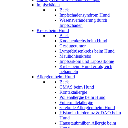
Impfschäden
Back
Impfschadensyndrom Hund
Wesensveränderung durch
Impfschaden
Krebs beim Hund
Back
Knochenkrebs beim Hund
Gesäugetumor
Lympfdrüsenkrebs beim Hund
Maulhöhlenkrebs
Impfsarkom und Liposarkome
Krebs beim Hund erfolgreich
behandeln
Allergien beim Hund
Back
CMAS beim Hund
Kontaktallergie
Pollenallergie beim Hund
Futtermittelallergie
zerebrale Allergien beim Hund
Histamin Intoleranz & DAO beim
Hund
Hausstaubmilben Allergie beim