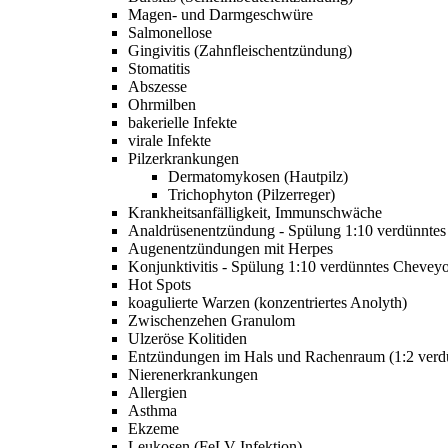
Magen-
und Darmgeschwüre
Salmonellose
Gingivitis
(Zahnfleischentzündung)
Stomatitis
Abszesse
Ohrmilben
bakerielle Infekte
virale Infekte
Pilzerkrankungen
Dermatomykosen
(Hautpilz)
Trichophyton
(Pilzerreger)
Krankheitsanfälligkeit, Immunschwäche
Analdrüsenentzündung - Spülung 1:10 verdünnte
Augenentzündungen mit Herpes
Konjunktivitis
- Spülung 1:10 verdünntes Chevey
Hot Spots
koagulierte
Warzen
(konzentriertes Anolyth)
Zwischenzehen Granulom
Ulzeröse Kolitiden
Entzündungen im Hals und Rachenraum (1:2 verdü
Nierenerkrankungen
Allergien
Asthma
Ekzeme
Leukosen
(FeLV-Infektion)