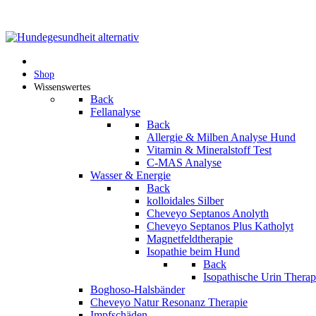
Shop
Wissenswertes
Back
Fellanalyse
Back
Allergie & Milben Analyse Hund
Vitamin & Mineralstoff Test
C-MAS Analyse
Wasser & Energie
Back
kolloidales Silber
Cheveyo Septanos Anolyth
Cheveyo Septanos Plus Katholyt
Magnetfeldtherapie
Isopathie beim Hund
Back
Isopathische Urin Thera
Boghoso-Halsbänder
Cheveyo Natur Resonanz Therapie
Impfschäden