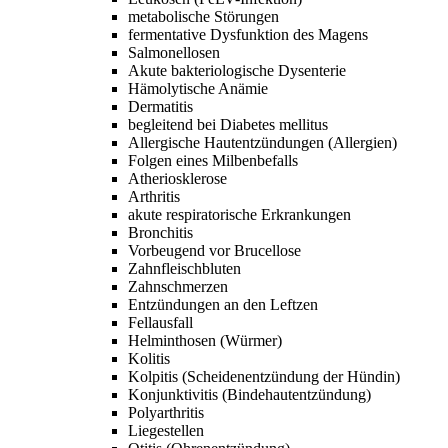
metabolische Störungen
fermentative Dysfunktion des Magens
Salmonellosen
Akute bakteriologische Dysenterie
Hämolytische Anämie
Dermatitis
begleitend bei
Diabetes mellitus
Allergische Hautentzündungen
(Allergien)
Folgen eines Milbenbefalls
Atheriosklerose
Arthritis
akute respiratorische Erkrankungen
Bronchitis
Vorbeugend vor
Brucellose
Zahnfleischbluten
Zahnschmerzen
Entzündungen an den Leftzen
Fellausfall
Helminthosen
(Würmer)
Kolitis
Kolpitis
(Scheidenentzündung der Hündin)
Konjunktivitis
(Bindehautentzündung)
Polyarthritis
Liegestellen