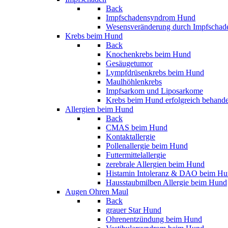
Back
Impfschadensyndrom Hund
Wesensveränderung durch Impfschad
Krebs beim Hund
Back
Knochenkrebs beim Hund
Gesäugetumor
Lympfdrüsenkrebs beim Hund
Maulhöhlenkrebs
Impfsarkom und Liposarkome
Krebs beim Hund erfolgreich behand
Allergien beim Hund
Back
CMAS beim Hund
Kontaktallergie
Pollenallergie beim Hund
Futtermittelallergie
zerebrale Allergien beim Hund
Histamin Intoleranz & DAO beim H
Hausstaubmilben Allergie beim Hund
Augen Ohren Maul
Back
grauer Star Hund
Ohrenentzündung beim Hund