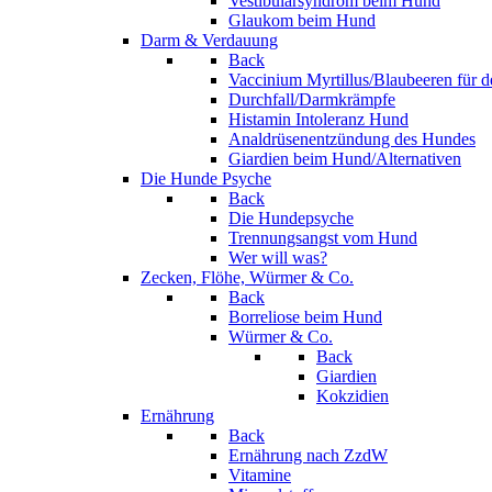
Vestibularsyndrom beim Hund
Glaukom beim Hund
Darm & Verdauung
Back
Vaccinium Myrtillus/Blaubeeren für 
Durchfall/Darmkrämpfe
Histamin Intoleranz Hund
Analdrüsenentzündung des Hundes
Giardien beim Hund/Alternativen
Die Hunde Psyche
Back
Die Hundepsyche
Trennungsangst vom Hund
Wer will was?
Zecken, Flöhe, Würmer & Co.
Back
Borreliose beim Hund
Würmer & Co.
Back
Giardien
Kokzidien
Ernährung
Back
Ernährung nach ZzdW
Vitamine