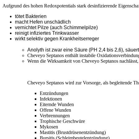
Aufgrund des hohen Redoxpotentials stark desinfizierende Eigenscha
tötet Bakterien
macht Hefen unschädlich
vernichtet
Pilze
(auch Schimmelpilze)
reinigt infiziertes Trinkwasser
wirkt selektiv gegen Krankheitserreger
Anolyth ist zwar eine Säure (PH 2,4 bis 2,6), säuer
Cheveyo Septanos enthält instabile Oxidationsverbindunge
Wenn die Wirksamkeit von Cheveyo Septanos nachlässt, ve
Cheveyo Septanos wird zur Vorsorge, als begleitende Th
Entzündungen
Infektionen
Eiternde Wunden
Offene Wunden
Verbrennungen
Trophische Geschwüre
Mykosen
Mastitis (Brustdrüsenentzündung)
Bursitis (Schleimbeutelentzündung)