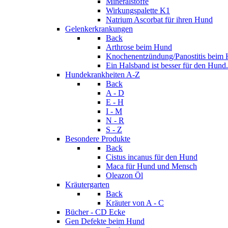
Mineralstoffe
Wirkungspalette K1
Natrium Ascorbat für ihren Hund
Gelenkerkrankungen
Back
Arthrose beim Hund
Knochenentzündung/Panostitis beim
Ein Halsband ist besser für den Hund.
Hundekrankheiten A-Z
Back
A - D
E - H
I - M
N - R
S - Z
Besondere Produkte
Back
Cistus incanus für den Hund
Maca für Hund und Mensch
Oleazon Öl
Kräutergarten
Back
Kräuter von A - C
Bücher - CD Ecke
Gen Defekte beim Hund